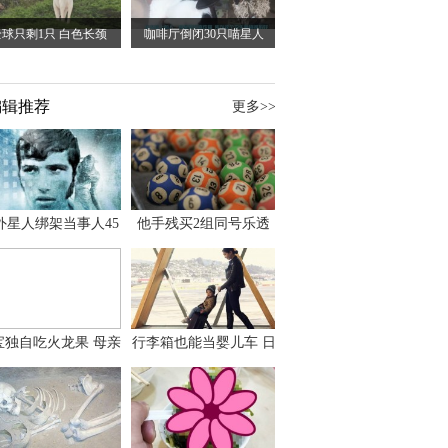
全球只剩1只 白色长颈
咖啡厅倒闭30只喵星人
编辑推荐
更多>>
外星人绑架当事人45
他手残买2组同号乐透
出书 还原1973年帕
竟连中头奖爽领970多
斯卡古拉事件
万
宝独自吃火龙果 母亲
行李箱也能当婴儿车 日
傻眼：以为命案现场
本家长出远门新利器