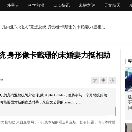
外星人
科学前沿
UFO快讯
未解之谜
天文航天
> 几内亚“小矮人”竞选总统 身形像卡戴珊的未婚妻力挺相助
总统 身形像卡戴珊的未婚妻力挺相助
现网
大
中
小
几内亚总统阿尔法•孔戴(Alpha Conde)，他将参与下个月总统的候
建
要面对新的竞选对手，来自文艺界的Grand P。...
买
问
婚妻力挺相助 来自互联网，不代表本站的观点和立场！如有问题，请与本站联