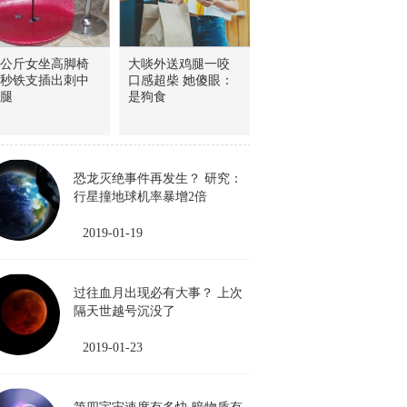
1公斤女坐高脚椅
大啖外送鸡腿一咬
秒铁支插出刺中
口感超柴 她傻眼：
腿
是狗食
恐龙灭绝事件再发生？ 研究：
行星撞地球机率暴增2倍
2019-01-19
过往血月出现必有大事？ 上次
隔天世越号沉没了
2019-01-23