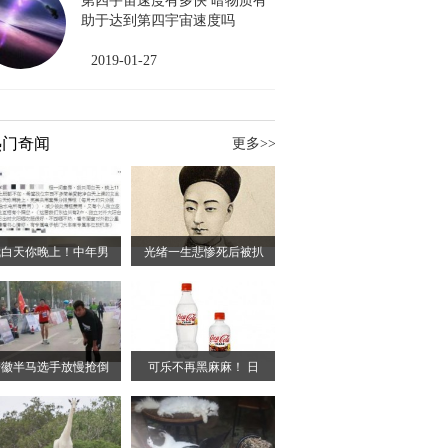
第四宇宙速度有多快 暗物质有
助于达到第四宇宙速度吗
2019-01-27
热门奇闻
更多>>
我白天你晚上！中年男
光绪一生悲惨死后被扒
安徽半马选手放慢抢倒
可乐不再黑麻麻！ 日