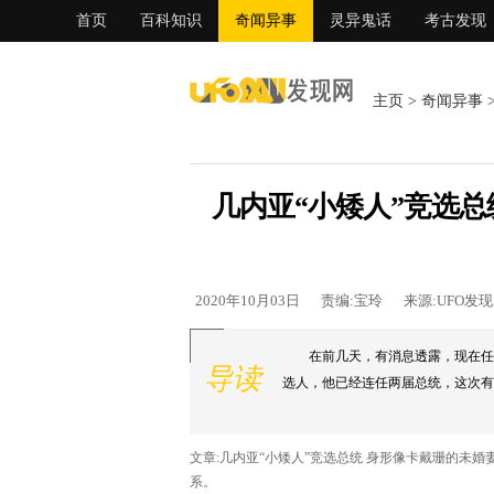
首页
百科知识
奇闻异事
灵异鬼话
考古发现
主页
>
奇闻异事
几内亚“小矮人”竞选
2020年10月03日
责编:宝玲
来源:UFO发
在前几天，有消息透露，现在任职的
导读
选人，他已经连任两届总统，这次有可能
文章:几内亚“小矮人”竞选总统 身形像卡戴珊的未
系。