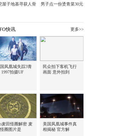
挖屋子地基寻获人骨
男子点一份烫青菜30元
主直觉就是失踪父亲
但份量让他苦笑菜涨
价？
FO快讯
更多>>
国凤凰城失踪3青
民众拍下客机飞行
 1997拍摄UF
画面 意外拍到
fo麦田怪圈解密 麦
美国凤凰城事件真
怪圈图片是
相揭秘 官方解