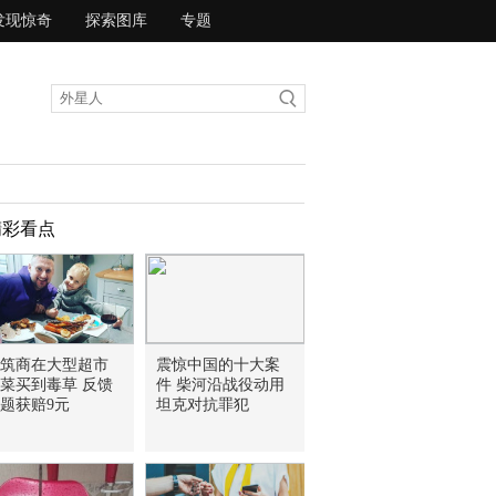
发现惊奇
探索图库
专题
精彩看点
筑商在大型超市
震惊中国的十大案
菜买到毒草 反馈
件 柴河沿战役动用
题获赔9元
坦克对抗罪犯