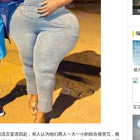
被
年后
宝
看
们流言蜚语四起，有人认为他们两人一大一小的组合很突兀，根