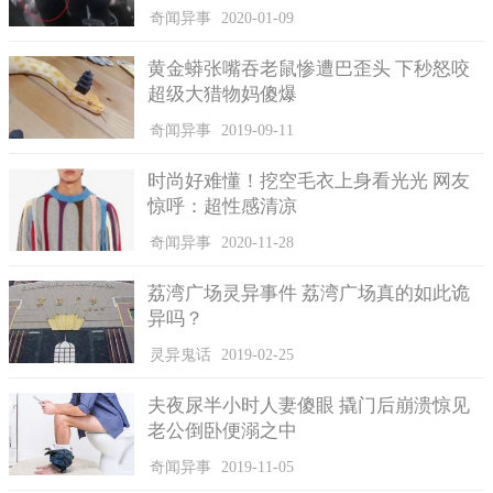
奇闻异事
2020-01-09
黄金蟒张嘴吞老鼠惨遭巴歪头 下秒怒咬
超级大猎物妈傻爆
那则新闻报道了一位墨西哥女士在城里的高档住宅区Polanco
奇闻异事
2019-09-11
里悠闲散步，手中牵引绳的另一边系着的也是一头老虎。有人拍
照记录了这一场面并用Twitter账号发布了，顿时引发了热烈的讨
时尚好难懂！挖空毛衣上身看光光 网友
论。
惊呼：超性感清凉
而牵老虎的当事人同样用社交账号上发声回应称自己牵的老
奇闻异事
2020-11-28
虎又不是孟加拉虎，而且还解释了只要养老虎的人没有违反当地
的法律条文规定，就可以在墨西哥正当合理地饲养一切引进的动
荔湾广场灵异事件 荔湾广场真的如此诡
物。
异吗？
据了解，这位女士所说的饲养引进动物其实一定要由饲养者
灵异鬼话
2019-02-25
向墨西哥环境部（Semarnat）提交申请并成功获得相关批文才
行，批文下达的最主要条件就是能够保证不会危及社会公共安
夫夜尿半小时人妻傻眼 撬门后崩溃惊见
全，规定了这些动物的活动范围并不是毫无限制的。
老公倒卧便溺之中
奇闻异事
2019-11-05