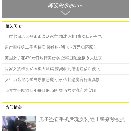
阅读剩余的56%
其实九月的时候墨西哥就已经曝光了如出一辙的新闻，不由
得让网民们心生疑惑，难道墨西哥人的行事作风都是这么的粗犷
悍勇吗？
相关阅读
印度七旬老人被弟弟误认死亡 放冰冻柜1夜次日还有气
房产商收购二手房转卖 装修时捡到6.7万元归还原主
英国女子花430元订购精美蛋糕 蛋糕丑陋至极令人沮丧
两岁女孩群发裸照实力坑妈 辣妈收到感谢短信后傻眼
女生为逃避考试自导被恶魔附身 假装恶魔言行逼真惨
36岁女子酗酒15年每日喝26瓶 经历六次流产才实现当
热门精选
男子盗窃手机后玩换装 遇上警察秒被抓