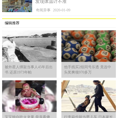
发现体温计不准
据新莱昂州负责公园和野生动植物的吉列尔莫·埃雷拉
（Guillermo Herrera）长官介绍，饲养引进物种的主人一定要有能
奇闻异事
2020-01-09
力为这些特殊宠物打造适宜的生存空间，同时必须具备相关的驯
养、护理以及饮食等方面的专业水平。他还表示，依据当地的法
编辑推荐
律，这些动物一定要受到充分的控制和约束，必须确保全社会的
公共安全。实际上动物涉足人类社会越频繁，由此引发的潜在危
险性就越显著。
被外星人绑架当事人45年后出
他手残买2组同号乐透 竟连中
书 还原1973年帕
头奖爽领970多万
宝宝独自吃火龙果 母亲看傻
行李箱也能当婴儿车 日本家长