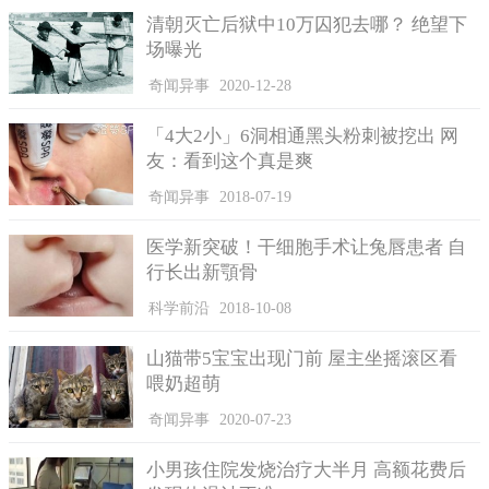
清朝灭亡后狱中10万囚犯去哪？ 绝望下
场曝光
奇闻异事
2020-12-28
「4大2小」6洞相通黑头粉刺被挖出 网
友：看到这个真是爽
奇闻异事
2018-07-19
医学新突破！干细胞手术让兔唇患者 自
行长出新顎骨
科学前沿
2018-10-08
山猫带5宝宝出现门前 屋主坐摇滚区看
喂奶超萌
奇闻异事
2020-07-23
小男孩住院发烧治疗大半月 高额花费后