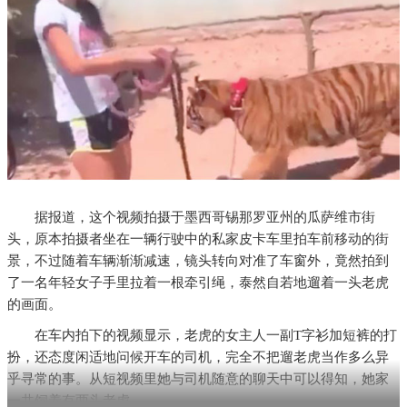
据报道，这个视频拍摄于墨西哥锡那罗亚州的瓜萨维市街
头，原本拍摄者坐在一辆行驶中的私家皮卡车里拍车前移动的街
景，不过随着车辆渐渐减速，镜头转向对准了车窗外，竟然拍到
了一名年轻女子手里拉着一根牵引绳，泰然自若地遛着一头老虎
的画面。
在车内拍下的视频显示，老虎的女主人一副T字衫加短裤的打
扮，还态度闲适地问候开车的司机，完全不把遛老虎当作多么异
乎寻常的事。从短视频里她与司机随意的聊天中可以得知，她家
一共饲养有两头老虎。