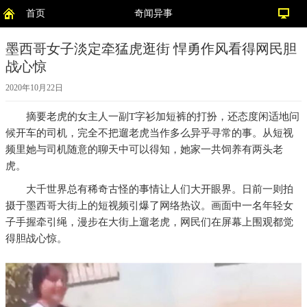
首页
奇闻异事
墨西哥女子淡定牵猛虎逛街 悍勇作风看得网民胆
战心惊
2020年10月22日
摘要
老虎的女主人一副T字衫加短裤的打扮，还态度闲适地问
候开车的司机，完全不把遛老虎当作多么异乎寻常的事。从短视
频里她与司机随意的聊天中可以得知，她家一共饲养有两头老
虎。
大千世界总有稀奇古怪的事情让人们大开眼界。日前一则拍
摄于墨西哥大街上的短视频引爆了网络热议。画面中一名年轻女
子手握牵引绳，漫步在大街上遛老虎，网民们在屏幕上围观都觉
得胆战心惊。