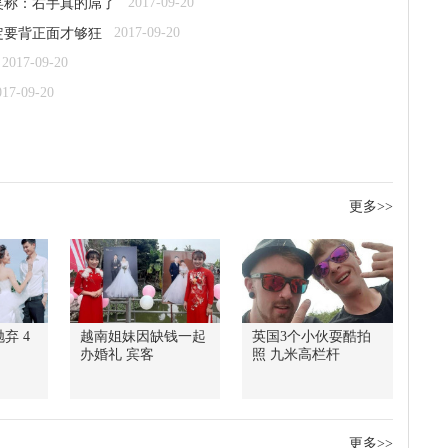
2017-09-20
笑称：右手真的屌了
2017-09-20
定要背正面才够狂
2017-09-20
017-09-20
更多>>
弃 4
越南姐妹因缺钱一起
英国3个小伙耍酷拍
办婚礼 宾客
照 九米高栏杆
更多>>