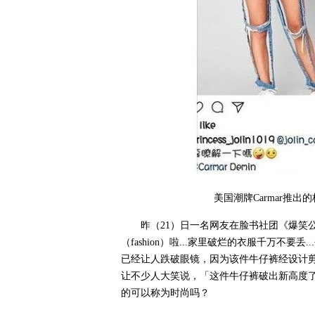
美国潮牌Carmar推
昨（21）日一名网友在脸书社团《爆笑公
（fashion）啦...家里破烂的衣服千万不要
已经让人跌破眼镜，因为该件牛仔裤经设计
让不少人大笑说，「这件牛仔裤破出新高度
的可以称为时尚吗？