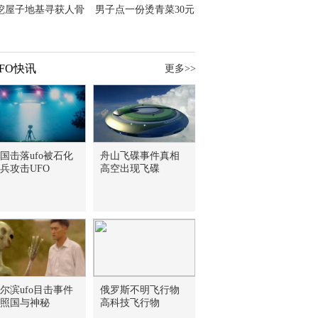
挖屋子地基寻获人骨
男子点一份烫青菜30元
主直觉就是失踪父亲
但份量让他苦笑菜涨
价？
FO快讯
更多>>
国击落ufo被石化
舟山飞碟事件真相
兵攻击UFO
高空出现飞碟
尔滨ufo目击事件
俄罗斯不明飞行物
照国与神秘
高科技飞行物