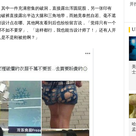
开
，其中一件充满密集的破洞，直接露出浑圆屁股，另一张印有
屋
穿的破裤直接露出半边大腿和三角地带，而她竟泰然自若、毫不遮
懂设计点在哪。其他网友看到后也纷纷留言说，「觉得只有一个
U
哪不如不要穿」、「这样都行，我也能当设计师了！」还有人开
人是不是刚被抢啊？」
美
士
哈
孟