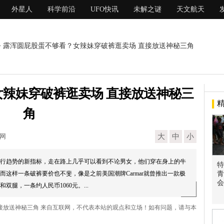
外星人
科学前沿
UFO快讯
未解之谜
天文航天
> 露浑圆屁股蛋不够看？女辣妹穿破裤逛卖场 直接放送神秘三角
辣妹穿破裤逛卖场 直接放送神秘三
角
现网
大
中
小
行趋势的新指标，走在路上几乎可以看到不论男女，他们穿在身上的牛
特
这样一条破裤要价也不斐，像是之前美国潮牌Carmar就曾推出一款极
青
会
腿，一条约人民币1060元。...
直接放送神秘三角 来自互联网，不代表本站的观点和立场！如有问题，请与本