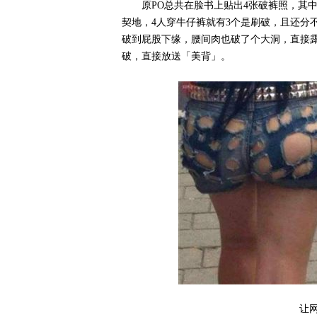
原PO总共在脸书上贴出4张破裤照，其
契地，4人穿牛仔裤就有3个是刷破，且还分
破到屁股下缘，腰间肉也破了个大洞，直接
破，直接放送「美背」。
让