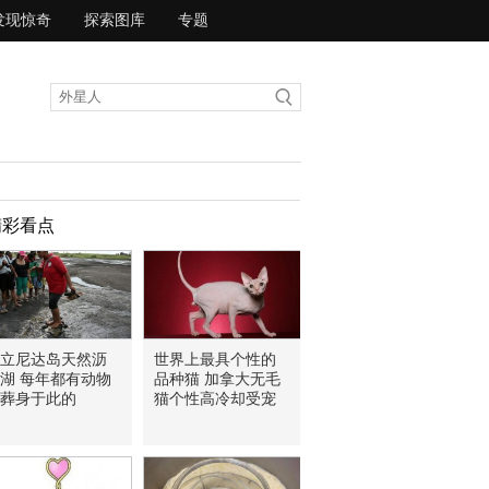
发现惊奇
探索图库
专题
精彩看点
立尼达岛天然沥
世界上最具个性的
湖 每年都有动物
品种猫 加拿大无毛
葬身于此的
猫个性高冷却受宠