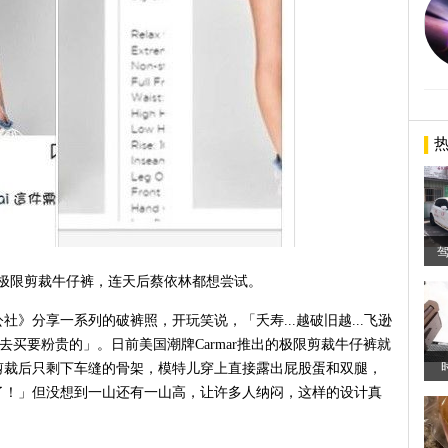
出的极限剪裁牛仔裤，连天后蔡依林都想尝试。
社》分享一系列的破裤照，开玩笑说，「夭寿...越破旧越...飞逊
丢...去买要粉贵的」。日前美国潮牌Carmar推出的极限剪裁牛仔裤就
剪裁后只剩下车缝的骨架，模特儿穿上直接露出屁股蛋和双腿，
了！」但没想到一山还有一山高，让许多人纳闷，这样的设计真