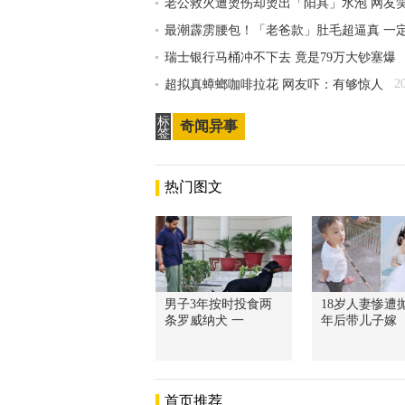
老公救火遭烫伤却烫出「阳具」水泡 网友
最潮霹雳腰包！「老爸款」肚毛超逼真 一
瑞士银行马桶冲不下去 竟是79万大钞塞爆
2
超拟真蟑螂咖啡拉花 网友吓：有够惊人
标
奇闻异事
签
热门图文
男子3年按时投食两
18岁人妻惨遭抛
条罗威纳犬 一
年后带儿子嫁
首页推荐