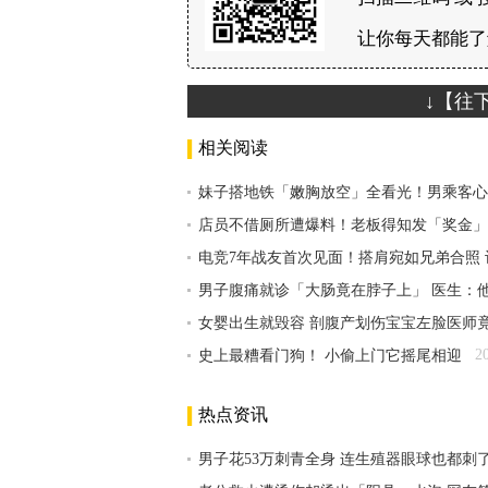
让你每天都能了
↓【往
相关阅读
妹子搭地铁「嫩胸放空」全看光！男乘客心
店员不借厕所遭爆料！老板得知发「奖金」
电竞7年战友首次见面！搭肩宛如兄弟合照
男子腹痛就诊「大肠竟在脖子上」 医生：他
女婴出生就毁容 剖腹产划伤宝宝左脸医师
2
史上最糟看门狗！ 小偷上门它摇尾相迎
热点资讯
男子花53万刺青全身 连生殖器眼球也都刺