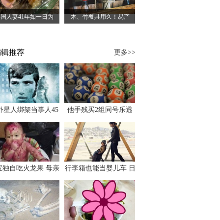
国人妻41年如一日为
木、竹餐具用久！易产
编辑推荐
更多>>
外星人绑架当事人45
他手残买2组同号乐透
出书 还原1973年帕
竟连中头奖爽领970多
斯卡古拉事件
万
宝独自吃火龙果 母亲
行李箱也能当婴儿车 日
傻眼：以为命案现场
本家长出远门新利器