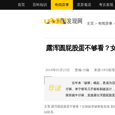
首页
百科知识
奇闻异事
灵异鬼话
考古发现
主页
>
奇闻异事
露浑圆屁股蛋不够看？女
2018年05月23日
责编:小编
来源:UFO发
近年来「破裤」崛起，更成为流
导读
仔裤、单宁裤等几乎都有刷破设计，而
限剪裁牛仔裤，直接露出浑圆屁股蛋和双
文章:露浑圆屁股蛋不够看？女辣妹穿破裤逛卖场 
站联系。