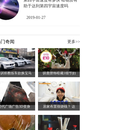
第四宇宙速度有多快 暗物质有
助于达到第四宇宙速度吗
2019-01-27
热门奇闻
更多>>
驾训班教练车款换宝马
驯鹿摆饰暗藏1细节妇
时代广场广告3D变身
居家布置很烧钱？ 达