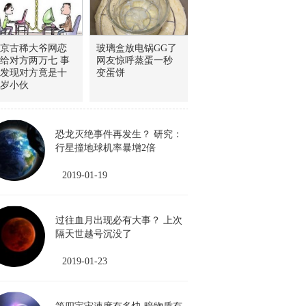
京古稀大爷网恋
玻璃盒放电锅GG了
给对方两万七 事
网友惊呼蒸蛋一秒
发现对方竟是十
变蛋饼
岁小伙
恐龙灭绝事件再发生？ 研究：
行星撞地球机率暴增2倍
2019-01-19
过往血月出现必有大事？ 上次
隔天世越号沉没了
2019-01-23