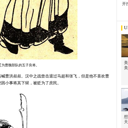
开
屋
U
美
辽为曹魏部队的五子良将。
美
该喊曹洪叔叔。汉中之战曾击退过马超和张飞，但是他不喜欢曹
便因小事将其下狱，被贬为了庶民。
想
天