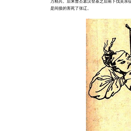
万精兵。后来曹丕篡汉登基之后南下伐吴亲
是间接的害死了张辽。