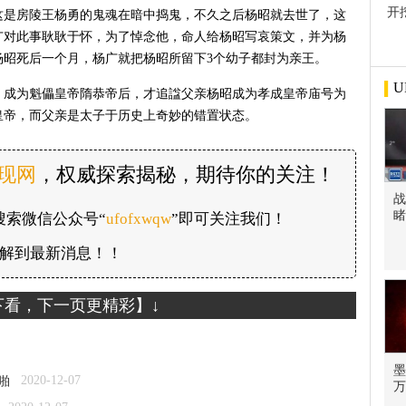
开
这是房陵王杨勇的鬼魂在暗中捣鬼，不久之后杨昭就去世了，这
屋
广对此事耿耿于怀，为了悼念他，命人给杨昭写哀策文，并为杨
杨昭死后一个月，杨广就把杨昭所留下3个幼子都封为亲王。
U
，成为魁儡皇帝隋恭帝后，才追諡父亲杨昭成为孝成皇帝庙号为
皇帝，而父亲是太子于历史上奇妙的错置状态。
发现网
，权威探索揭秘，期待你的关注！
战
睹
搜索微信公众号“
ufofxwqw
”即可关注我们！
解到最新消息！！
下看，下一页更精彩】↓
墨
2020-12-07
啪
万