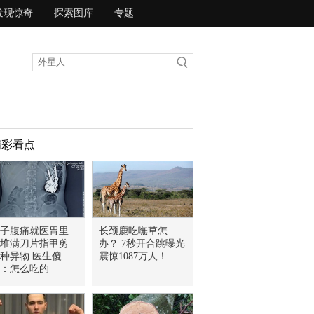
发现惊奇
探索图库
专题
精彩看点
子腹痛就医胃里
长颈鹿吃嘸草怎
堆满刀片指甲剪
办？ 7秒开合跳曝光
0种异物 医生傻
震惊1087万人！
：怎么吃的