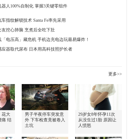
器人100%自制化 掌握3关键零组件
车指纹解锁技术 Santa Fe率先采用
女友挖心肺脑 烹煮后全吃下肚
线「电压高」藏危机 手机边充电边玩最易爆炸！
感应器取代尿布 日本用高科技照护长者
更多>>
！花大
男子半夜停车突发意
29岁女8年怀孕11次
痛 结
外 下车检查竟被卷入
从没生过1胎 原因让
土坑
人愤怒