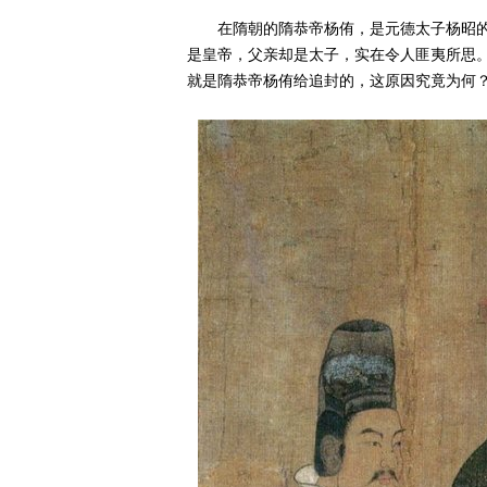
在隋朝的隋恭帝杨侑，是元德太子杨昭
是皇帝，父亲却是太子，实在令人匪夷所思
就是隋恭帝杨侑给追封的，这原因究竟为何