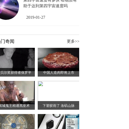
第四宇宙速度有多快 暗物质有
助于达到第四宇宙速度吗
2019-01-27
热门奇闻
更多>>
诺贝尔奖获得者保罗半
中国人造肉即将上市
槟城鬼王精通黑巫术
下塑胶雨了 洛矶山脉