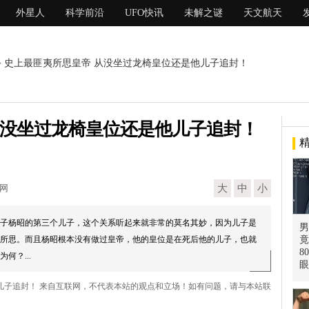
外星人
科学前沿
UFO快讯
未解之谜
天文航天
> 史上最匪夷所思皇帝 从没坐过龙椅皇位还是他儿子追封！
从没坐过龙椅皇位还是他儿子追封！
现网
大
中
小
子杨昭的第三个儿子，这个关系听起来就非常的莫名其妙，因为儿子是
男
所思。而且杨昭根本没有做过皇帝，他的皇位是在死后他的儿子，也就
竟
8
何？...
眼
他儿子追封！ 来自互联网，不代表本站的观点和立场！如有问题，请与本站联