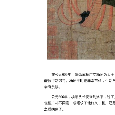
在公元605年，隋煬帝杨广立杨昭为太
能拉得动强弓。杨昭平时也非常节俭，生活
会有赏赐。
公元606年，杨昭从长安来到洛阳，过
但杨广却不同意，杨昭求了他好久，杨广还
之后病倒了。