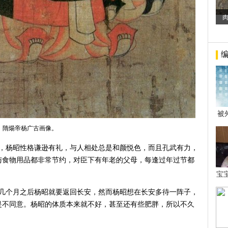
被
年后
隋煬帝杨广古画像。
子，杨昭性格谦逊有礼，与人相处总是和颜悦色，而且孔武有力，
与食物用品都非常节约，对臣下有年老的父母，每逢过年过节都
宝
看
了几个月之后杨昭就要返回长安，然而杨昭想在长安多待一阵子，
是不同意。杨昭的体质本来就不好，甚至还有些肥胖，所以不久