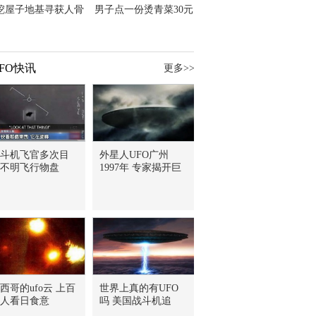
挖屋子地基寻获人骨
男子点一份烫青菜30元
主直觉就是失踪父亲
但份量让他苦笑菜涨
价？
FO快讯
更多>>
斗机飞官多次目
外星人UFO广州
不明飞行物盘
1997年 专家揭开巨
西哥的ufo云 上百
世界上真的有UFO
人看日食意
吗 美国战斗机追