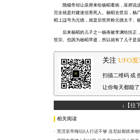
隋煬帝却让巫师来给杨昭看病，巫师说
完全就是封建迷信害死人。杨昭去世后，杨
昭上諡号为元德，就是后世所称元德太子。
后来杨昭的儿子之一杨侑被李渊给扶正
世宗。也因为杨昭早逝，所以就有了儿子是
关注
UFO
扫描二维码 或 
让你每天都能了
↓【往
相关阅读
荒淫皇帝嗨玩8人行还不够 连尼姑都抓来啪