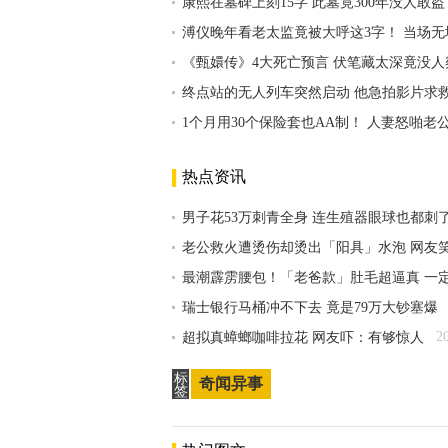
康熙在墓碑上刻15字 此墓竟300年没人敢盗
溥仪晚年看老太监竟被大呼这3字！ 当场无
《甄嬛传》4大死亡预言 伏笔藏太深竟没人
终点站的无人列车突然启动 他急拍影片求
1个月用30个保险套也AA制！ 人妻怒啪老
热点资讯
男子花53万刺青全身 连生殖器眼球也都刺
老公救火遭烫伤却烫出「阳具」水泡 网友
最潮霹雳腰包！「老爸款」肚毛超逼真 一
瑞士银行马桶冲不下去 竟是79万大钞塞爆
2
超拟真蟑螂咖啡拉花 网友吓：有够惊人
标
奇闻异事
签