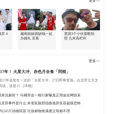
更多>>
弃 4
越南姐妹因缺钱一起
英国3个小伙耍酷拍
办婚礼 宾客
照 九米高栏杆
更多>>
17年！ 火星大冲、赤色月全食「同框」
5或17年会发生一次的「火星大冲」27日即将登场。台北市立天文
说，这是15...[详细]
用来洗厕所？ 马桶旁这一根行家曝真正用途全网惊呆
鼠灵异事件是什么 米老鼠脸部扭曲诡异笑容超级恐怖
童与245只动物同居 垃圾秽物堆满屋父母都不理