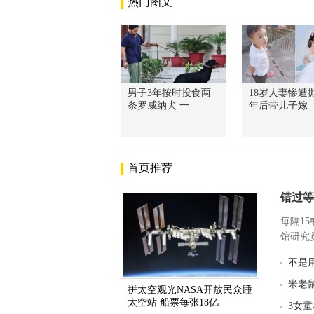
热门图文
男子3年按时投食两
18岁人妻惨遭抛
条罗威纳犬 一
年后带儿子嫁
首页推荐
错过等
每隔1
馆研究员
不是
米老
拼太空观光NASA开放民众睡
太空站 船票每张18亿
3女