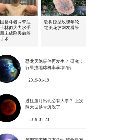
国格斗者两臂注
砍树惊见玫瑰年轮
士林似大力水手
绝美花纹网友看呆
肌未成险丢命筹
手术
恐龙灭绝事件再发生？ 研究：
行星撞地球机率暴增2倍
2019-01-19
过往血月出现必有大事？ 上次
隔天世越号沉没了
2019-01-23