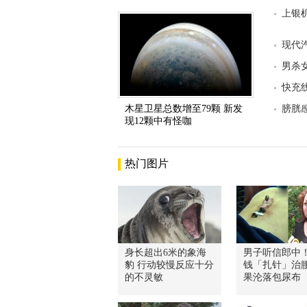
上银机
现代汽
男杀
快充
木星卫星总数增至79颗 新发
膀胱
现12颗中有怪咖
热门图片
身长超出6米的象海
男子听信郎中
豹 行动较慢反应十分
钱「扎针」治腰
的不灵敏
果沦落包尿布