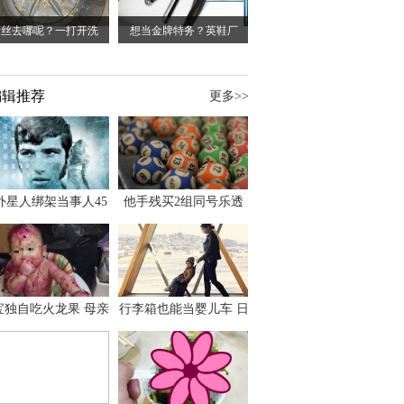
肉丝去哪呢？一打开洗
想当金牌特务？英鞋厂
编辑推荐
更多>>
外星人绑架当事人45
他手残买2组同号乐透
出书 还原1973年帕
竟连中头奖爽领970多
斯卡古拉事件
万
宝独自吃火龙果 母亲
行李箱也能当婴儿车 日
傻眼：以为命案现场
本家长出远门新利器