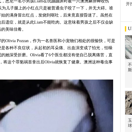
，悉尼一名小男孩Liam在玩蹦蹦床时被一只澳洲麻痹蜱咬伤
开
叫，以为儿子腿上的小红点只是被普通虫子咬了一下，并无大碍。谁
屋
开始的满身冒出红点，发烧到呕吐，后来竟直接昏迷了。虽然在
后遗症，就是从此Liam不能吃肉。这意味着男孩之后不仅会缺
U
品的美味佳肴。
livia Pozzan，作为一名兽医和小宠物们相处的很愉快，可是
便是各种不良症状，从起初的耳朵痛、出血演变成了怕光，怕噪
她深受折磨。Olivia看了6个医生都没有使自己脱离痛苦，直
将这个罪魁祸首拿出后Olivia就恢复了健康。澳洲这种毒虫事
不
斯
玉
球