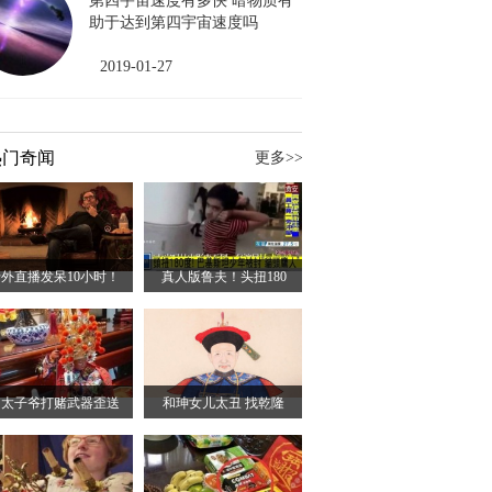
第四宇宙速度有多快 暗物质有
助于达到第四宇宙速度吗
2019-01-27
热门奇闻
更多>>
外直播发呆10小时！
真人版鲁夫！头扭180
向太子爷打赌武器歪送
和珅女儿太丑 找乾隆