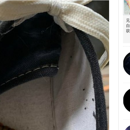
见
自
获