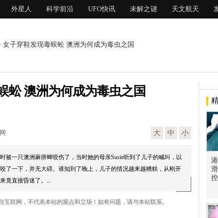
外星人
科学前沿
UFO快讯
未解之谜
天文航天
> 女子穿鞋发现毒蜈蚣 澳洲为何成为毒虫之国
蜈蚣 澳洲为何成为毒虫之国
现网
大
中
小
床时被一只澳洲麻痹蜱咬伤了，当时她的母亲Susie听到了儿子的喊叫，以
港
咬了一下，并无大碍。谁知到了晚上，儿子的情况越来越糟糕，从刚开
滑
控
竟直接昏迷了。...
来自互联网，不代表本站的观点和立场！如有问题，请与本站联系。