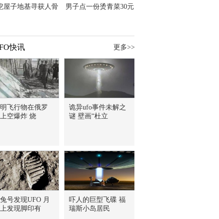
挖屋子地基寻获人骨
男子点一份烫青菜30元
主直觉就是失踪父亲
但份量让他苦笑菜涨
价？
FO快讯
更多>>
明飞行物在俄罗
诡异ufo事件未解之
上空爆炸 烧
谜 壁画“杜立
兔号发现UFO 月
吓人的巨型飞碟 福
上发现脚印有
瑞斯小岛居民