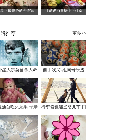
世界上最奇葩的恋物癖
可爱奶奶拿这个上供桌
编辑推荐
更多>>
外星人绑架当事人45
他手残买2组同号乐透
出书 还原1973年帕
竟连中头奖爽领970多
斯卡古拉事件
万
宝独自吃火龙果 母亲
行李箱也能当婴儿车 日
傻眼：以为命案现场
本家长出远门新利器