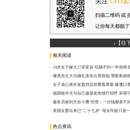
关注
UFO
扫描二维码 或 
让你每天都能了
↓【往
相关阅读
34岁女子嫁大27岁富翁 结婚不到一年就将
健美先生大办婚礼亲友出席祝福 塑胶新娘
女子成心将长发遮挡后排乘客屏幕 惨遭口
德国牧羊犬与自己做朋友热情打招呼 呆萌
服务员收到天价小费 经理：一分钱都拿不
美国女婴出来已“二十七岁” 母女年龄只差
热点资讯