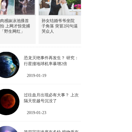
肉感妹泳池搔首
孙女结婚爷爷坐院
拍 上网才惊觉捕
子角落 突冒2问句逼
「野生网红」
哭众人
恐龙灭绝事件再发生？ 研究：
行星撞地球机率暴增2倍
2019-01-19
过往血月出现必有大事？ 上次
隔天世越号沉没了
2019-01-23