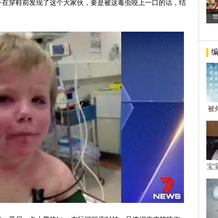
子在穿鞋前发现了这个大家伙，要是被这毒虫咬上一口的话，结
被
年后
宝
看