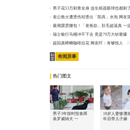
男子花53万刺青全身 连生殖器眼球也都刺
老公救火遭烫伤却烫出「阳具」水泡 网友
最潮霹雳腰包！「老爸款」肚毛超逼真 一
瑞士银行马桶冲不下去 竟是79万大钞塞爆
2
超拟真蟑螂咖啡拉花 网友吓：有够惊人
标
奇闻异事
签
热门图文
男子3年按时投食两
18岁人妻惨遭抛
条罗威纳犬 一
年后带儿子嫁