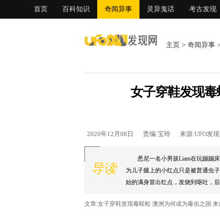
首页
百科知识
奇闻异事
灵异鬼话
考古发现
主页
>
奇闻异事
女子穿鞋发现毒
2020年12月08日
责编:宝玲
来源:UFO发
悉尼一名小男孩Liam在玩蹦蹦
导读
为儿子腿上的小红点只是被普通虫子
始的满身冒出红点，发烧到呕吐，后来
文章:女子穿鞋发现毒蜈蚣 澳洲为何成为毒虫之国 