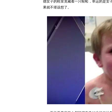
德女子的鞋里竟藏着一只蜈蚣，幸运的是女
果就不堪设想了。