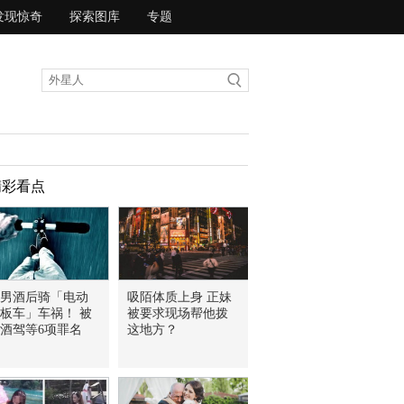
发现惊奇
探索图库
专题
精彩看点
男酒后骑「电动
吸陌体质上身 正妹
板车」车祸！ 被
被要求现场帮他拨
酒驾等6项罪名
这地方？