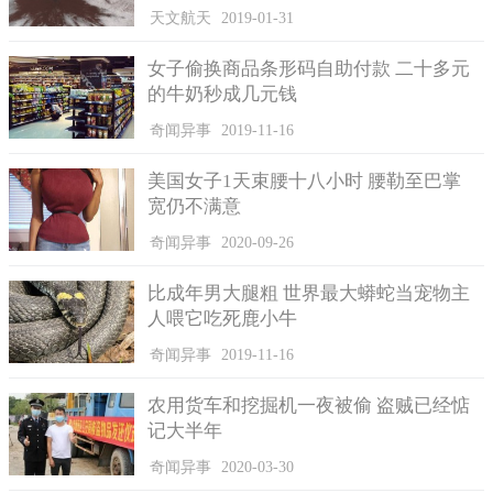
给李提淘的情书放在这里。就这样，时光飞逝，他们俩越走越
天文航天
2019-01-31
近，彼此相爱，李提淘愿意等到乌敏泰从学校毕业后在跟他步入
婚姻殿堂。
女子偷换商品条形码自助付款 二十多元
的牛奶秒成几元钱
奇闻异事
2019-11-16
美国女子1天束腰十八小时 腰勒至巴掌
宽仍不满意
奇闻异事
2020-09-26
比成年男大腿粗 世界最大蟒蛇当宠物主
人喂它吃死鹿小牛
奇闻异事
2019-11-16
农用货车和挖掘机一夜被偷 盗贼已经惦
记大半年
奇闻异事
2020-03-30