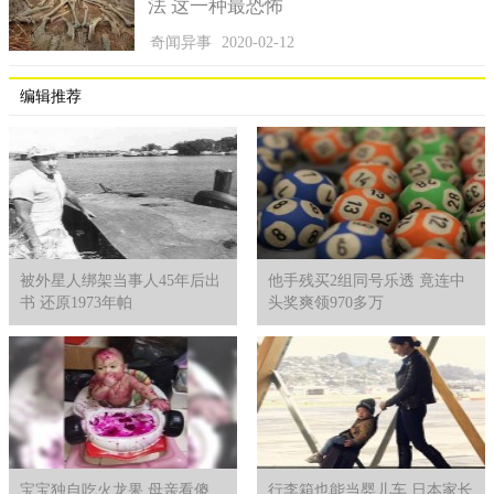
法 这一种最恐怖
外，李提淘还立下遗书，等她死后，希望家人将她埋葬在谭童湖
奇闻异事
2020-02-12
周围种满松树的山丘上，这里曾经是她和乌敏泰谈恋爱的美好场
景。
编辑推荐
被外星人绑架当事人45年后出
他手残买2组同号乐透 竟连中
书 还原1973年帕
头奖爽领970多万
宝宝独自吃火龙果 母亲看傻
行李箱也能当婴儿车 日本家长