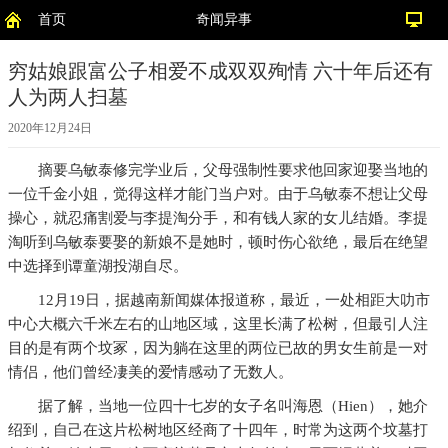
首页
奇闻异事
穷姑娘跟富公子相爱不成双双殉情 六十年后还有
人为两人扫墓
2020年12月24日
摘要
乌敏泰修完学业后，父母强制性要求他回家迎娶当地的
一位千金小姐，觉得这样才能门当户对。由于乌敏泰不想让父母
操心，就忍痛割爱与李提淘分手，和有钱人家的女儿结婚。李提
淘听到乌敏泰要娶的新娘不是她时，顿时伤心欲绝，最后在绝望
中选择到谭童湖投湖自尽。
12月19日，据越南新闻媒体报道称，最近，一处相距大叻市
中心大概六千米左右的山地区域，这里长满了松树，但最引人注
目的是有两个坟冢，因为躺在这里的两位已故的男女生前是一对
情侣，他们曾经凄美的爱情感动了无数人。
据了解，当地一位四十七岁的女子名叫海恩（Hien），她介
绍到，自己在这片松树地区经商了十四年，时常为这两个坟墓打