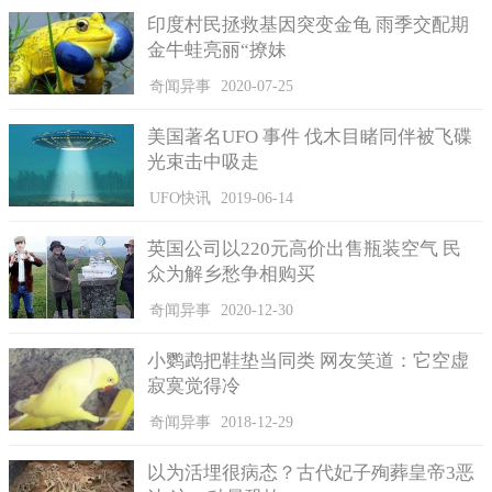
印度村民拯救基因突变金龟 雨季交配期
金牛蛙亮丽“撩妹
奇闻异事
2020-07-25
美国著名UFO 事件 伐木目睹同伴被飞碟
光束击中吸走
UFO快讯
2019-06-14
可是事与愿违，李提淘家境穷困潦倒，她与养父母一同居
英国公司以220元高价出售瓶装空气 民
住。乌敏泰恰好跟她相反，家里富有，是一位十足的富二代。因
众为解乡愁争相购买
此，乌敏泰的父母知道他要跟一位穷女子交往时，纷纷不能接受
他们俩在一起，要求乌敏泰赶紧断了关系。
奇闻异事
2020-12-30
最终，乌敏泰修完学业后，父母强制性要求他回家迎娶当地
小鹦鹉把鞋垫当同类 网友笑道：它空虚
的一位千金小姐，觉得这样才能门当户对。由于乌敏泰不想让父
寂寞觉得冷
母操心，就忍痛割爱与李提淘分手，和有钱人家的女儿结婚。
奇闻异事
2018-12-29
李提淘听到乌敏泰要娶的新娘不是她时，顿时伤心欲绝，最
后在绝望中选择到谭童湖投湖自尽。死前她把洁白的衣襟撕了下
以为活埋很病态？古代妃子殉葬皇帝3恶
来，在衣襟上面写道：白色衬衫消失了，我的爱情也终结了。此