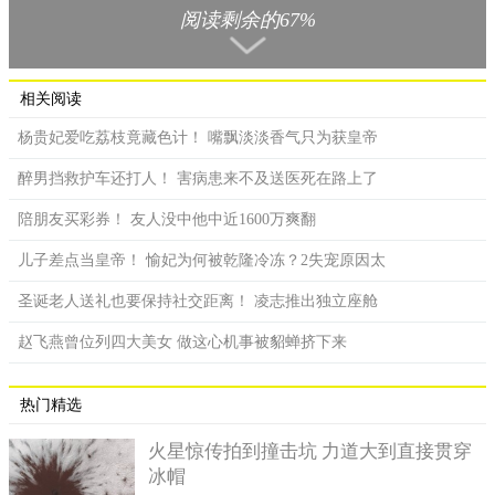
阅读剩余的67%
相关阅读
杨贵妃爱吃荔枝竟藏色计！ 嘴飘淡淡香气只为获皇帝
醉男挡救护车还打人！ 害病患来不及送医死在路上了
陪朋友买彩券！ 友人没中他中近1600万爽翻
儿子差点当皇帝！ 愉妃为何被乾隆冷冻？2失宠原因太
有一块公告板竖立在两座墓地旁边，板上的文字内容大致描
圣诞老人送礼也要保持社交距离！ 凌志推出独立座舱
述了两位情侣生前从相恋到分开的曲折经历。他们邂逅的时间是
在1956年，这位名叫乌敏泰（Vu Minh Tam）的男孩子，在大叻
赵飞燕曾位列四大美女 做这心机事被貂蝉挤下来
国家武术学校（现改叫大叻军事学院）读书，他对附近一所比提
轩（Bhi Thi Xuan）学院的一位任教文学的女老师产生了好感，这
热门精选
位女教师名叫李提淘（Le Thi Thao）。
乌敏泰每日都会到户外练功夫，经过谭童湖（Than Tho
火星惊传拍到撞击坑 力道大到直接贯穿
Lake）周围的一间房子就会停下脚步，随后爬上房顶，将一封写
冰帽