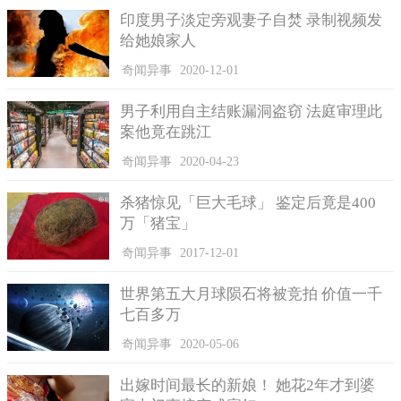
印度男子淡定旁观妻子自焚 录制视频发
给她娘家人
奇闻异事
2020-12-01
男子利用自主结账漏洞盗窃 法庭审理此
案他竟在跳江
奇闻异事
2020-04-23
杀猪惊见「巨大毛球」 鉴定后竟是400
万「猪宝」
奇闻异事
2017-12-01
世界第五大月球陨石将被竞拍 价值一千
七百多万
奇闻异事
2020-05-06
出嫁时间最长的新娘！ 她花2年才到婆