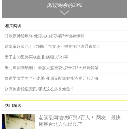
阅读剩余的29%
此后这样的事情又发生过几次。如：1400年，推翻陈朝的胡
朝被明朝讨平，所有胡姓人都改姓阮。1592年，莫朝亡，莫姓子
孙改姓阮。1778年，郑氏在与阮氏的战争中落败，郑姓也改姓了
相关阅读
阮。随后，越南最后一个封建王朝——阮朝建立，阮氏享国祚近
谷歌搜神秘座标 他惊见山谷趴着3米诡异骸骨
250年。阮氏因此更加繁盛。
1887年，法属印度支那正式形成。阮氏王朝成为傀儡。开始
这皇帝超级色！ 传睡6千宫女还不够竟挖地道通青楼会
管事的法国人很快开始了第一次人口普查。由于还有很多老百姓
妻子走80里路买糕点 卧病狠夫说1字
没有姓，给统计带来很大麻烦，于是法国人给所有没姓的越南人
都按上了当时已经是最常见的姓——阮。
朱元璋割肉酷刑！ 最惨太监被凌迟3千刀3天只剩骨架
这让阮姓有了压倒性优势，打下了决定性的基础。阮姓也从
鲁迅娶女学生当小老婆 死后元配靠她接济竟无怨无悔
主要是贵族姓，一下子进入到平常百姓家。
赵高掩秦始皇死讯 哪找这么多臭鲍鱼？
如果没有法国人，阮姓在越南毫无疑问也会成为大姓，越南
的第二、三大姓氏，陈和黎，人口比例就分别是13%和9%。阮姓
热门精选
可以达到40%，跟法国人的统治有着很大的关联。
老鼠乱闯地铁吓哭2百人！ 网友：最快
瘫痪台北方法出现了