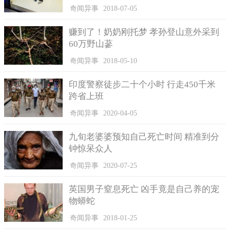
奇闻异事
2018-07-05
赚到了！奶奶刚托梦 孝孙登山意外采到
60万野山蔘
奇闻异事
2018-05-10
印度警察徒步二十个小时 行走450千米
跨省上班
奇闻异事
2020-04-05
九旬老婆婆预知自己死亡时间 精准到分
钟惊呆众人
奇闻异事
2020-07-25
英国男子窒息死亡 凶手竟是自己养的宠
物蟒蛇
奇闻异事
2018-01-25