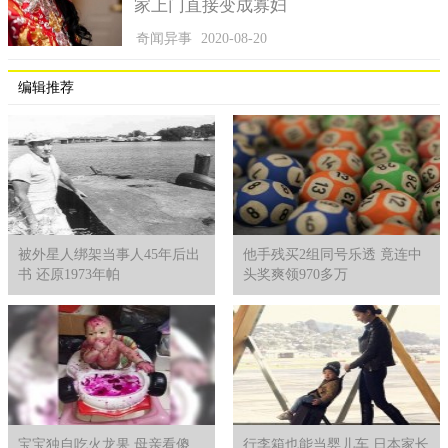
家上门直接变成寡妇
奇闻异事
2020-08-20
编辑推荐
被外星人绑架当事人45年后出
他手残买2组同号乐透 竟连中
书 还原1973年帕
头奖爽领970多万
宝宝独自吃火龙果 母亲看傻
行李箱也能当婴儿车 日本家长