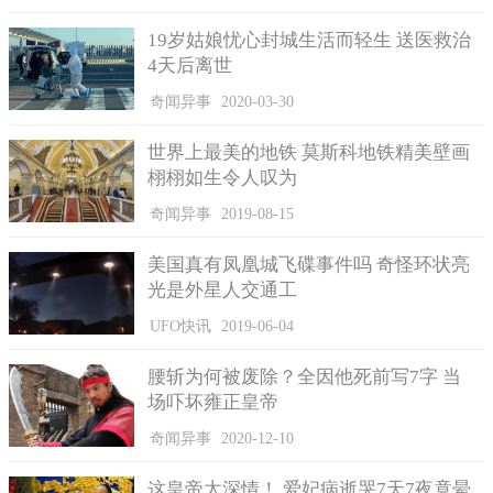
嗽声、或是传出有没有看到我的药包的声音，吓到许多学生不敢
入住。
19岁姑娘忧心封城生活而轻生 送医救治
4天后离世
4.中正大学宁静湖：
奇闻异事
2020-03-30
据传中正大学校址原本曾是一片坟墓，而校中的宁静湖也传
曾有一名学姐坠湖轻生，之后就有学生在湖边看到白色上衣的学
世界上最美的地铁 莫斯科地铁精美壁画
姐游湖的身影，另外也有同学曾听到湖中有人在唱歌。
栩栩如生令人叹为
5.东海大学女鬼桥：
奇闻异事
2019-08-15
据传东海大学化工系曾有一对情侣，当时因为家长反对，两
美国真有凤凰城飞碟事件吗 奇怪环状亮
人相约女鬼桥私奔，但女方最后苦等不到难有出现，最后心碎跳
光是外星人交通工
河轻生，让女鬼桥成为东海大学的灵异故事胜地。
UFO快讯
2019-06-04
腰斩为何被废除？全因他死前写7字 当
场吓坏雍正皇帝
奇闻异事
2020-12-10
这皇帝太深情！ 爱妃病逝哭7天7夜竟晕