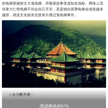
的电梯更被称文大鬼电梯，并随著故事变成知名地标。网络上流
传著大仁馆电梯不但会自己开关，若是独自搭乘电梯会感觉越来
越挤，就连文化校友也曾表示遇过鬼电梯事件。
2.台大醉月湖：
台湾大学中的醉月湖是校内知名景点，但曾传有一位女同学
阅读剩余的47%