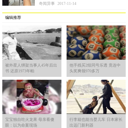
奇闻异事
2017-11-14
编辑推荐
被外星人绑架当事人45年后出
他手残买2组同号乐透 竟连中
书 还原1973年帕
头奖爽领970多万
宝宝独自吃火龙果 母亲看傻
行李箱也能当婴儿车 日本家长
眼：以为命案现场
出远门新利器