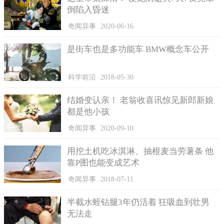
倒陷入昏迷
奇闻异事
2020-06-16
是街车也是多功能车 BMW概念车公开
科学前沿
2018-05-30
结婚变认亲！ 老翁收喜讯惊见新郎新娘
都是他小孩
奇闻异事
2020-09-10
用挖土机吃冰淇淋、抽根麦当劳薯条 他
靠P图也能变成艺术
奇闻异事
2018-07-11
半截水蛭钻腿3年仍活着 狂吸血到壮男
无法走