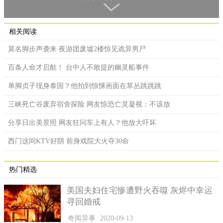
为了挽回感情，约对方晚上11点在醉月湖中的湖心亭碰面，但最
后没有等到人，心碎之于跳湖轻生，后来传言有同学经过醉月湖
时，听到女子轻声问请问现在几点，而为了避免意外发生，校方
相关阅读
也将连接凉亭的桥拆掉，将湖心亭隔离。
莫名脚步声袭来 夜游团废墟2楼惊见诡异男尸
百条人命才启航！ 台中人不敢提的幽灵船事件
单脚贞子现身泰国？他拍到惊悚画面在草丛跳跳跳
三峡死亡谷废弃宿舍探险 网友惊恐亡灵凝视：不该放
分享日出美景照 网友狂问车上有人？他放大吓坏
西门这间KTV好阴 前身戏院大火夺30命
热门精选
3.政治大学尸水宿舍：
美国夫妇住宅惨遭野火吞噬 灰烬中幸运
传言政大曾有学生在寒假时，因心脏病发猝死宿舍，直到寒
寻回婚戒
假结束才被人发现，由于死亡时间过长，尸水渗透到床板，随后
该寝室也被校方封闭，后来重新开放同学住宿，就有学生听过咳
奇闻异事
2020-09-13