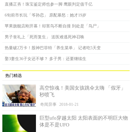
直播正夯！珠宝鉴定师也参一脚 鹰眼判定值千亿
6旬前市长玩「爷孙恋」 原配暴怒：她才19岁
苹果旗舰店刚开幕！却害鸟不断自撞 到处是「鸟尸」
男子丧礼上「死而复生」 送医难逃死神召唤
热量破2万卡！股神巴菲特「养生菜单」 记者吃5天变
娶3妻生36子女还不够？ 多子男：还要继续生
热门精选
高空惊魂！美国女孩跳伞太嗨 「假牙」
秒喷飞
奇闻异事
2018-01-21
巨型ufo穿越太阳 太阳表面的不明巨大物
体是不是UFO