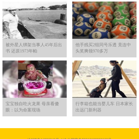
被外星人绑架当事人45年后出
他手残买2组同号乐透 竟连中
书 还原1973年帕
头奖爽领970多万
宝宝独自吃火龙果 母亲看傻
行李箱也能当婴儿车 日本家长
眼：以为命案现场
出远门新利器