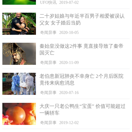
UFO快讯
2019-07-02
二十岁姑娘与年近半百男子相爱被误认
父女 女子婚后当奶
奇闻异事
2020-10-05
秦始皇没做这2件事 竟直接导致了秦帝
国灭亡
奇闻异事
2020-11-09
老伯患新冠肺炎不幸身亡 2个月后医院
竟传来病愈消息
奇闻异事
2020-07-16
大庆一只老公鸭生“宝蛋” 价值可能超过
一辆轿车
奇闻异事
2019-12-02