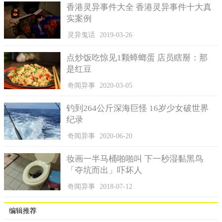
香港灵异事件大全 香港灵异事件十大真
实案例
灵异鬼话
2019-03-26
点炒饭吃惊见1颗蟑螂蛋 店员瞎掰：那
是红豆
奇闻异事
2020-03-05
钓到264公斤深海巨怪 16岁少女破世界
纪录
奇闻异事
2020-06-20
妆画一半马桶啪啪叫 下一秒湿黏黑鸟
「夺坑而出」吓坏人
奇闻异事
2018-07-12
编辑推荐