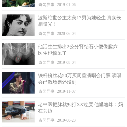
奇闻异事
2019-01-06
女业务的话引起热议。
不过也有部分网友质疑，不管你多会推销，一双筷子卖3万日
波斯绝世公主太美13男为她轻生 真实长
相曝光！
圆实在太贵了，这种生意手段很恶质。、这件事本身的真实性就
很让人怀疑，其实你只是为了推销自己的讲座，编造的故事
奇闻异事
2020-06-04
吧！、有贩售时的相关证明吗？不然怎么知道你说的是真的。、
真的有人会相信这件事吗？、业务应该是要提出对客户有益的提
他活生生排出2公分肾结石小便像膛炸
案，而不是恶意抬高价格欺骗消费者。
医生也惊呆了
奇闻异事
2019-08-04
铁杆粉丝花50万买周董演唱会门票 演唱
会已散场票还没到
奇闻异事
2019-11-07
老中医把脉就知打XX过度 他尴尬炸：妈
在旁边
奇闻异事
2019-08-23