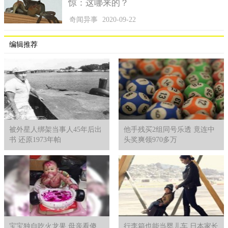
惊：这哪来的？
奇闻异事
2020-09-22
编辑推荐
被外星人绑架当事人45年后出
他手残买2组同号乐透 竟连中
书 还原1973年帕
头奖爽领970多万
宝宝独自吃火龙果 母亲看傻
行李箱也能当婴儿车 日本家长