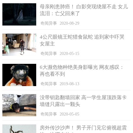
母亲刚患肺癌！ 白影突现绕屋不走 女儿
流泪：亡父回来了
奇闻异事
2020-08-29
4公尺眼镜王蛇猎食鼠蛇 追到家中吓哭
女屋主
奇闻异事
2020-05-15
6大濒危物种绝美身影曝光 网友感叹：
再也看不到
奇闻异事
2019-08-13
没带钥匙翻墙回家 高一学生屋顶跌落卡
墙缝只露出一颗头
奇闻异事
2020-05-05
房外传沙沙声！ 男子开门见它俯视超震