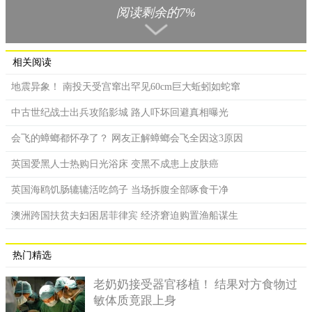
阅读剩余的7%
女业务自称5小时推销出去10双2千元的免洗筷。
文章一出，瞬间引起了广大回响，网友们纷纷留言，这太猛
了吧，我想知道是怎么做到的！、真的假的啊，这样卖个一阵
相关阅读
子，成为百万富翁根本不是问题、好厉害！想学习行销技巧。见
地震异象！ 南投天受宫窜出罕见60cm巨大蚯蚓如蛇窜
到对免洗筷推销话术感兴趣的人越来越多，女网友随即开设了一
堂令和时代绝对销售力的演讲课程，提供想学习的民众申请参
中古世纪战士出兵攻陷影城 路人吓坏回避真相曝光
加，课程相关资讯贴出，马上就吸引不少人报名。
会飞的蟑螂都怀孕了？ 网友正解蟑螂会飞全因这3原因
英国爱黑人士热购日光浴床 变黑不成患上皮肤癌
英国海鸥饥肠辘辘活吃鸽子 当场拆腹全部啄食干净
澳洲跨国扶贫夫妇困居菲律宾 经济窘迫购置渔船谋生
热门精选
老奶奶接受器官移植！ 结果对方食物过
敏体质竟跟上身