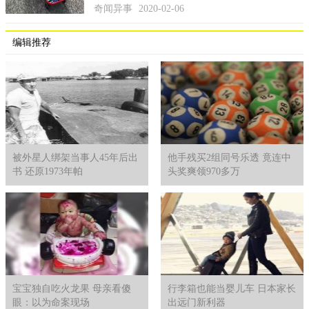
奇闻异事
2020-02-06
编辑推荐
被外星人绑架当事人45年后出
他手残买2组同号乐透 竟连中
书 还原1973年帕
头奖爽领970多万
宝宝独自吃火龙果 母亲看傻
行李箱也能当婴儿车 日本家长
眼：以为命案现场
出远门新利器