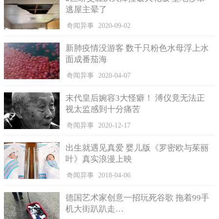
逃屋主晕了
奇闻异事
2020-09-02
新肺疫情没游客 数千只粉色水母浮上水
面成番茄海
奇闻异事
2020-04-07
末代皇后婉容3大怪癖！ 溥仪竟无法正
视太监感到十分痛苦
奇闻异事
2020-12-17
出生就遇见真爱 婴儿版《罗密欧与茱丽
叶》真实浪漫上映
奇闻异事
2018-04-06
德国艺术家创意一招玩死谷歌 拖着99手
机大街趴趴走…