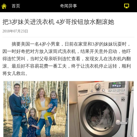
首页
奇闻异事
把3岁妹关进洗衣机 4岁哥按钮放水翻滚她
2018年07月23日
摘要
美国一名4岁小男童，日前在家里和3岁的妹妹玩耍时，
因一时好奇把对方放入滚筒式洗衣机，结果开关意外启动，他吓
得连忙哭叫，当时父母亲听到连忙查看，发现女儿在洗衣机内翻
滚。最后好不容易花费一番工夫，终于让洗衣机停止运转，顺利
将女儿救出。