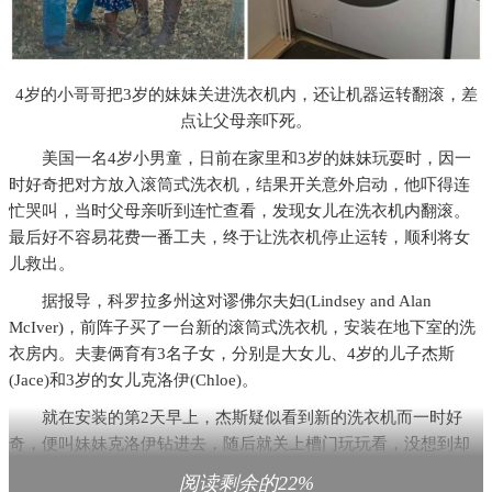
4岁的小哥哥把3岁的妹妹关进洗衣机内，还让机器运转翻滚，差
点让父母亲吓死。
美国一名4岁小男童，日前在家里和3岁的妹妹玩耍时，因一
时好奇把对方放入滚筒式洗衣机，结果开关意外启动，他吓得连
忙哭叫，当时父母亲听到连忙查看，发现女儿在洗衣机内翻滚。
最后好不容易花费一番工夫，终于让洗衣机停止运转，顺利将女
儿救出。
据报导，科罗拉多州这对谬佛尔夫妇(Lindsey and Alan
McIver)，前阵子买了一台新的滚筒式洗衣机，安装在地下室的洗
衣房内。夫妻俩育有3名子女，分别是大女儿、4岁的儿子杰斯
(Jace)和3岁的女儿克洛伊(Chloe)。
就在安装的第2天早上，杰斯疑似看到新的洗衣机而一时好
奇，便叫妹妹克洛伊钻进去，随后就关上槽门玩玩看，没想到却
停不下来，他又急又哭地大喊，父母亲听到后连忙前查往看。
阅读剩余的22%