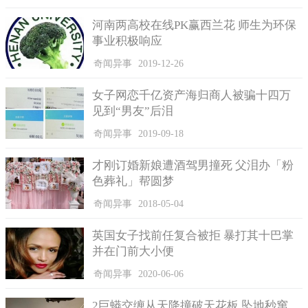
河南两高校在线PK赢西兰花 师生为环保
事业积极响应
奇闻异事
2019-12-26
女子网恋千亿资产海归商人被骗十四万
见到“男友”后泪
奇闻异事
2019-09-18
才刚订婚新娘遭酒驾男撞死 父泪办「粉
色葬礼」帮圆梦
奇闻异事
2018-05-04
英国女子找前任复合被拒 暴打其十巴掌
并在门前大小便
奇闻异事
2020-06-06
2巨蟒交缠从天降撞破天花板 坠地秒窜