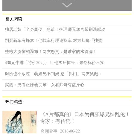
谬佛尔夫妻看到这一幕当场吓呆，洗衣机内不断地喷水，克
洛伊则是滚桶内翻滚。谬佛尔先生使尽全力企图打开洗衣槽门，
但就是打不开；由于是新机器不熟悉操作，夫妻俩不停地乱按各
相关阅读
种按键，最后幸运地让洗衣机停止运转，成功打开槽门顺利救出
独居老妇「全身粪便」急诊！护理师无怨言帮刷洗感动
女儿。
刚买新车有蜂窝！他找车行理论换车 对方却呛「找蜜
这段经历让谬佛尔夫妻心有余悸，事后在脸书分享这段惊魂
记。他们提醒所有家里有幼儿的家长们，「一定要弄清楚洗衣机
整栋大厦惊如瀑布！网友怒责：是谁家的水管漏！
的特性，并且要懂得设置安全锁，这非常重要。」最后他们也提
430元牛排「特价30元」！ 他买后惊呆：果然标价不实
到，「我们很幸运，因为女儿还活著，但这个教训对我们来说可
是刻骨铭心。」
厕所也不放过！萌娃见不到妈 怒「拆门」网友笑翻：
实测：男看正妹会变笨 女看帅哥有益身心
热门精选
《A片都真的》日本为何频爆兄妹乱伦！
专家：有传统！
奇闻异事
2018-06-22