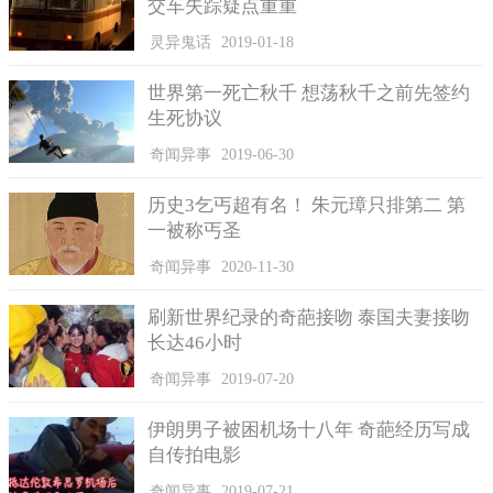
交车失踪疑点重重
灵异鬼话
2019-01-18
世界第一死亡秋千 想荡秋千之前先签约
生死协议
奇闻异事
2019-06-30
历史3乞丐超有名！ 朱元璋只排第二 第
一被称丐圣
奇闻异事
2020-11-30
刷新世界纪录的奇葩接吻 泰国夫妻接吻
长达46小时
奇闻异事
2019-07-20
伊朗男子被困机场十八年 奇葩经历写成
自传拍电影
奇闻异事
2019-07-21