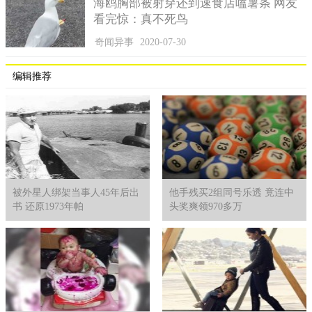
海鸥胸部被射穿还到速食店嗑薯条 网友
看完惊：真不死鸟
奇闻异事
2020-07-30
编辑推荐
被外星人绑架当事人45年后出
他手残买2组同号乐透 竟连中
书 还原1973年帕
头奖爽领970多万