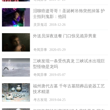
泪聊癌逝哥哥！圣诞树吊饰突然掉落 护
士拍到鬼影：他回
灵异鬼话
2018-12-26
外送员深夜送餐 门口惊见诡异男童
奇闻异事
2020-05-29
三峡发现一条受伤真龙 三峡试水出现巨
型怪物是龙吗
奇闻异事
2019-05-07
福州唐代古墓 千年古墓陪葬品瓷器工艺
技术精湛
考古发现
2019-04-25