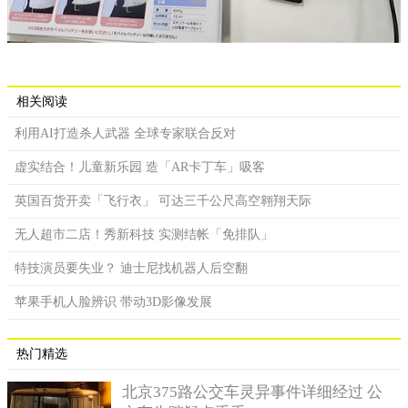
相关阅读
利用AI打造杀人武器 全球专家联合反对
虚实结合！儿童新乐园 造「AR卡丁车」吸客
英国百货开卖「飞行衣」 可达三千公尺高空翱翔天际
无人超市二店！秀新科技 实测结帐「免排队」
特技演员要失业？ 迪士尼找机器人后空翻
苹果手机人脸辨识 带动3D影像发展
热门精选
北京375路公交车灵异事件详细经过 公