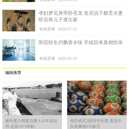
孕妇梦见身旁卧苍龙 老尼说子极贵夫妻
听后将儿子逐出家
奇闻异事
2020-07-23
医院轻生仍飘香水味 学姐回来真相惊呆
奇闻异事
2020-02-19
编辑推荐
被外星人绑架当事人45年后出
他手残买2组同号乐透 竟连中
书 还原1973年帕
头奖爽领970多万