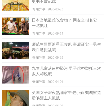
史书不敢记载
奇闻异事
2020-03-23
日本当地最难吃食物？ 网友全指名它：
一吃就吐
奇闻异事
2020-09-14
师范生冒雨追星王俊凯 事后证实一男生
表白遭拒乱喊
奇闻异事
2020-09-19
九岁儿童从吊桥坠河 男子跳桥举托三次
救人却说谎
奇闻异事
2020-04-04
英国女子深夜熟睡家中进小偷 鹦鹉察觉
后唤醒主人抓贼
奇闻异事
2020-06-06