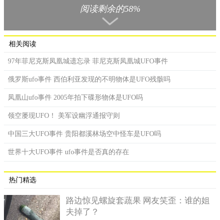
阅读剩余的58%
相关阅读
97年菲尼克斯凤凰城遗忘录 菲尼克斯凤凰城UFO事件
俄罗斯ufo事件 西伯利亚发现的不明物体是UFO残骸吗
凤凰山ufo事件 2005年拍下碟形物体是UFO吗
领空屡现UFO！ 美军设幽浮通报守则
中国三大UFO事件 贵阳都溪林场空中怪车是UFO吗
搜索失踪地铁
警局在接到报案后立即派人员前往地铁总站，在警察到达
世界十大UFO事件 ufo事件是否真的存在
后，他们先了解的事件的情况，并与地铁总站的专家商议对策。
首先由地铁工作人员及警察组成一个调查小组，立即对全莫斯科
热门精选
的地铁经过的所有路线进行大范围的搜查，并调取了沿路的监
控。时间过得相当的快，大半天的时间过去了，令所有人诧异的
路边惊见螺旋套蔬果 网友笑歪：谁的姐
是始终未见到失踪的地铁及乘客。难道地铁跟乘客就这么凭空的
夫掉了？