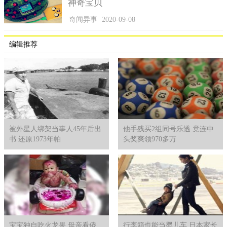
神奇宝贝
这件事一经报道后，有一位著名的物理学家说，在人类生存
的空间应该存在肉眼无法看见但又存在的“时空隧道”，失踪人员
奇闻异事
2020-09-08
的现象跟曾经那些飞机、船只无故失踪很相似。然而不管事件的
真相到底是怎样？现在根本无法再去探知了，或许这个世界真的
编辑推荐
存在人类目前还无法探知的神秘空间。
被外星人绑架当事人45年后出
他手残买2组同号乐透 竟连中
书 还原1973年帕
头奖爽领970多万
宝宝独自吃火龙果 母亲看傻
行李箱也能当婴儿车 日本家长