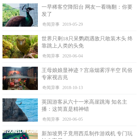
过的线路在仔仔细细的搜查一遍。其中有一队人搜查到一处有环
一早稀客空降阳台 网友一看嗨翻：你要
形的岔路时，原本有一条让出故障的地铁临时停靠的分岔线竟然
发了
也不见了踪影。这时，一位线路研究的工程师在观察了这里的隧
奇闻异事
2019-05-29
道壁时，发现了不寻常的地方，于是走近查看了一下，没想到这
里竟然有一个大型的铁闸门，之前这里根本没有设计这样的闸
世界只剩18只呆鹦鹉遇敌只敢装木头 终
门。大家便开始忙碌起来，在闸门四周详细查找，最后还是找到
靠跳上人类的头免
了一处开关，闸门被打开后，大家都不敢相信，那节失踪的铁轨
上停靠着那列失踪的地铁。
奇闻异事
2020-06-04
大家赶忙上前去查看车里的情况，而列车上竟然空无一人。
王母娘娘显神迹？宫庙烟雾浮半空 民俗
列车在，人却不在？这里就这么大的空间，人能到哪里去呢？大
专家视吉兆
家还是上列车里去看情况，但也是没有发现有人，而列车上到处
奇闻异事
2018-10-13
散落着零食袋、行李及其它物品，车里这么乱，明显也是有人滞
留过。而后有人发现在车厢与车厢连接处之前有人燃烧过什么东
英国游客从六十一米高崖跳海 知名主
西。对于眼前这些景像大家始终不甘心，于是全部下车去看隧道
播：这简直是精神错
壁是不是还有什么暗道，但是找了许久并未发现什么奇怪的地
方。而闸门的开关设置在外面，里面的人根本无法打开，那人就
奇闻异事
2020-06-05
无法出去。那么这些乘客在隧道内到底经历了什么事？不可能凭
空在隧道内又消失不见的，一切的谜团实在让人无法相信。
新加坡男子竟用西瓜制作游戏机 专门玩