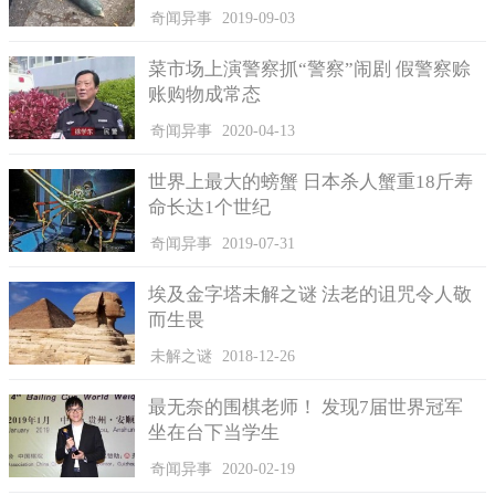
消失于地铁线路上？这条线路已经开通运行好多年的时间，从来
奇闻异事
2019-09-03
没有遇到像现在这样的情况，连事故都没有发生过，可以说是很
安全的。
菜市场上演警察抓“警察”闹剧 假警察赊
账购物成常态
奇闻异事
2020-04-13
世界上最大的螃蟹 日本杀人蟹重18斤寿
命长达1个世纪
奇闻异事
2019-07-31
埃及金字塔未解之谜 法老的诅咒令人敬
而生畏
未解之谜
2018-12-26
最无奈的围棋老师！ 发现7届世界冠军
坐在台下当学生
神秘失踪的乘客
奇闻异事
2020-02-19
当天凌晨的时候，总站及警方重新组织人手对失踪地铁所经