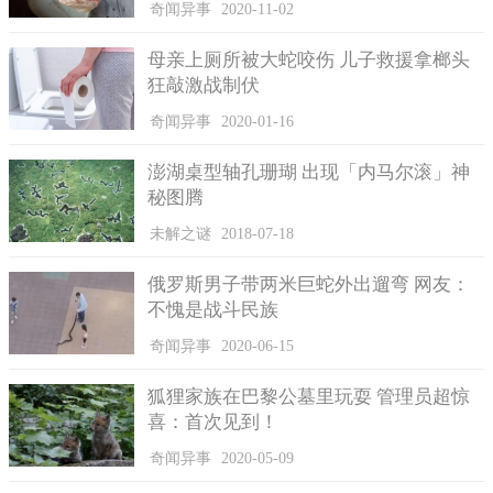
奇闻异事
2020-11-02
母亲上厕所被大蛇咬伤 儿子救援拿榔头
狂敲激战制伏
奇闻异事
2020-01-16
澎湖桌型轴孔珊瑚 出现「内马尔滚」神
秘图腾
未解之谜
2018-07-18
俄罗斯男子带两米巨蛇外出遛弯 网友：
不愧是战斗民族
奇闻异事
2020-06-15
狐狸家族在巴黎公墓里玩耍 管理员超惊
喜：首次见到！
奇闻异事
2020-05-09