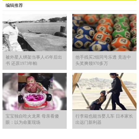
编辑推荐
被外星人绑架当事人45年后出
他手残买2组同号乐透 竟连中
书 还原1973年帕
头奖爽领970多万
宝宝独自吃火龙果 母亲看傻
行李箱也能当婴儿车 日本家长
眼：以为命案现场
出远门新利器