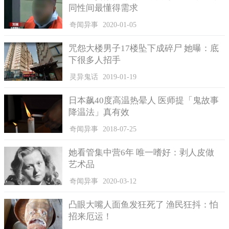
同性间最懂得需求
奇闻异事
2020-01-05
咒怨大楼男子17楼坠下成碎尸 她曝：底
下很多人招手
灵异鬼话
2019-01-19
日本飙40度高温热晕人 医师提「鬼故事
降温法」真有效
奇闻异事
2018-07-25
她看管集中营6年 唯一嗜好：剥人皮做
艺术品
奇闻异事
2020-03-12
凸眼大嘴人面鱼发狂死了 渔民狂抖：怕
招来厄运！