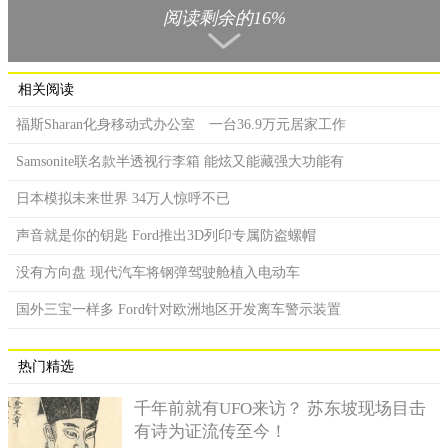
油层造成侵蚀，加上阳光的高温曝晒更会加深腐蚀程度，可说是
阅读剩余的16%
相当令人头痛的问题，因此Ford希望针对这部分进行研究，但总
不可能养一群鸟，然后成天逼它们大便吧，于是工程师们只好以
人工方式制造鸟屎，同时还能改变其酸度，模拟不同鸟类的饮
相关阅读
食。
福斯Sharan化身移动式办公室 一台36.9万元居家工作
Samsonite联名款半透视行李箱 能炫又能藏强大功能有
日本模拟未来世界 34万人惊呼不已
声音就是你的钥匙 Ford推出3D列印专属防盗螺帽
没有方向盘 现代汽车将钢弹驾驶舱植入电动车
国外三宝一样多 Ford针对欧洲地区开发离车警示装置
热门精选
千年前就有UFO来访？ 苏东坡现场目击
有诗为证流传至今！