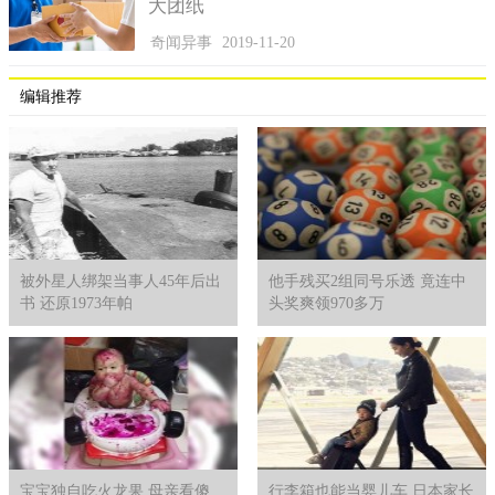
大团纸
测试，确保车漆能抵抗更严酷的侵蚀。
奇闻异事
2019-11-20
编辑推荐
被外星人绑架当事人45年后出
他手残买2组同号乐透 竟连中
书 还原1973年帕
头奖爽领970多万
宝宝独自吃火龙果 母亲看傻
行李箱也能当婴儿车 日本家长