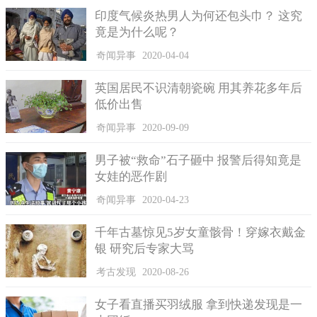
印度气候炎热男人为何还包头巾？ 这究
竟是为什么呢？
奇闻异事
2020-04-04
英国居民不识清朝瓷碗 用其养花多年后
低价出售
奇闻异事
2020-09-09
男子被“救命”石子砸中 报警后得知竟是
女娃的恶作剧
奇闻异事
2020-04-23
千年古墓惊见5岁女童骸骨！穿嫁衣戴金
银 研究后专家大骂
Ford以人工鸟屎测试车漆，希望研发出能抵抗鸟屎侵蚀的车漆。
考古发现
2020-08-26
另外，Ford的车漆样品也经过许多测试，其中包含以紫外线
连续照射6000小时(也就是250天)，模拟地球上日照时数最长的地
女子看直播买羽绒服 拿到快递发现是一
区连续5年的环境，也会通过低温、高盐度、高湿度等极端环境的