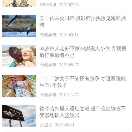
UFO快讯
2020-07-03
天上传来尖叫声 摄影师抬头惊见海雕捕
猪
奇闻异事
2020-03-11
68岁白人老妇下嫁38岁黑人小伙 奔现后
遭打脸后悔不已
奇闻异事
2020-09-25
二十二岁女子不知怀有身孕 才进医院就
Ford以人工鸟屎测试车漆，希望研发出能抵抗鸟屎侵蚀的车漆。
生下1个孩子
工程师们将人工鸟屎滴在车漆上，并分别以摄氏40度、50
奇闻异事
2019-11-25
度、60度的温度烘烤，模拟阳光曝晒，观察鸟屎在高温下对车漆
造成的影响；除了鸟屎外，树液、花粉等也是车漆杀手，工程师
德令哈外星人遗址之谜 是什么使铁管不
会将磷酸、肥皂洗涤剂以及合成花粉混合，模拟天然的树液及花
变形地插入坚硬岩
粉，同样会在不同的温度下进行烘烤，观察车漆的变化，并针对
外星人
2019-02-21
观察结果调整车漆的配方，希望研发出能抵抗这些侵蚀的车漆。