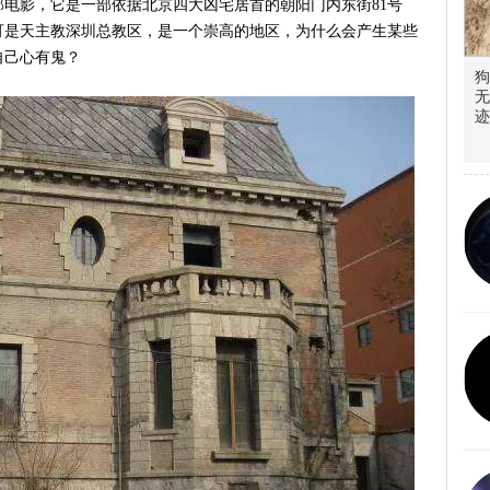
电影，它是一部依据北京四大凶宅居首的朝阳门内东街81号
可是天主教深圳总教区，是一个崇高的地区，为什么会产生某些
自己心有鬼？
狗
无
迹