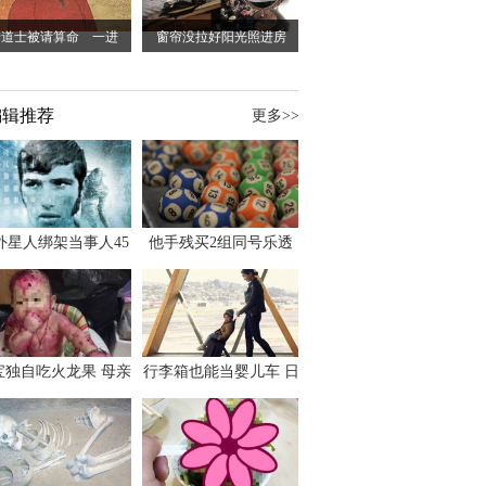
老道士被请算命 一进
窗帘没拉好阳光照进房
编辑推荐
更多>>
外星人绑架当事人45
他手残买2组同号乐透
出书 还原1973年帕
竟连中头奖爽领970多
斯卡古拉事件
万
宝独自吃火龙果 母亲
行李箱也能当婴儿车 日
傻眼：以为命案现场
本家长出远门新利器