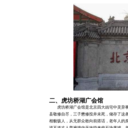
二、虎坊桥湖广会馆
虎坊桥湖广会馆是北京四大凶宅中灵异
县敬修自尽，三子懋修投井未死，储存了这
相貌骇人，从无群众敢向前搭话，老年人的
逆不道丈人普遍墙内无故扔来些石块废墟，