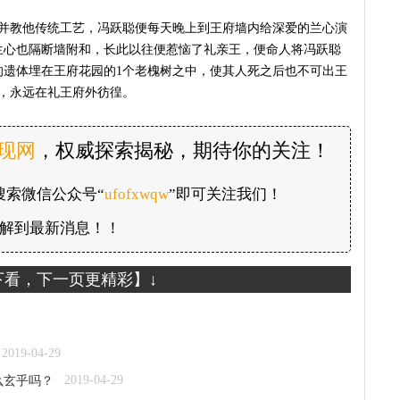
，并教他传统工艺，冯跃聪便每天晚上到王府墙内给深爱的兰心演
兰心也隔断墙附和，长此以往便惹恼了礼亲王，便命人将冯跃聪
的遗体埋在王府花园的1个老槐树之中，使其人死之后也不可出王
，永远在礼王府外彷徨。
发现网
，权威探索揭秘，期待你的关注！
搜索微信公众号“
ufofxwqw
”即可关注我们！
解到最新消息！！
下看，下一页更精彩】↓
2019-04-29
2019-04-29
么玄乎吗？