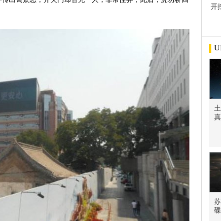
开
屋
U
土
真
苏
碟