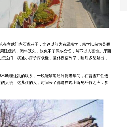
赐第在宣武门内石虎巷子，文达以前为右翼宗学，宗学以前为吴额
士周延儒第，阅年既久，故免不了偶尔变怪，然不以人害也。厅西
北壁这门，横通小房子两极楹，童仆夜宿列举，睡后多见魅出，
剪不断理还乱的联系，一说能够追述到乾隆年间，在曹雪芹住进
住的人说，这儿住的人，时间长了都是在晚上听见丝竹之声，参