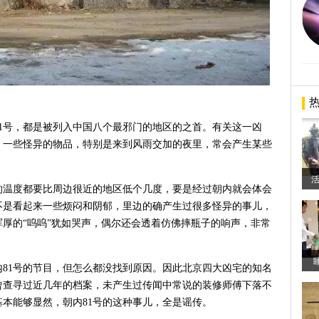
1号，都是被列入中国八个最邪门的地区的之首。有关这一凶
，一些怪异的物品，特别是来到风雨交加的夜里，常会产生某些
活
的温度都要比周边很近的地区低个几度，要是经过朝内就会体会
不是看起来一些烦闷和阴郁，里边的确产生过很多怪异的事儿，
厚的“呜呜”犹如哭声，偶尔还会透着仿佛摔瓶子的响声，非常
81号的节目，但怎么都没找到原因。因此北京四大凶宅的知名
曾查寻过近几年的档案，未产生过传闻中常说的装修师傅下落不
本能够显然，朝内81号的这种事儿，全是谣传。