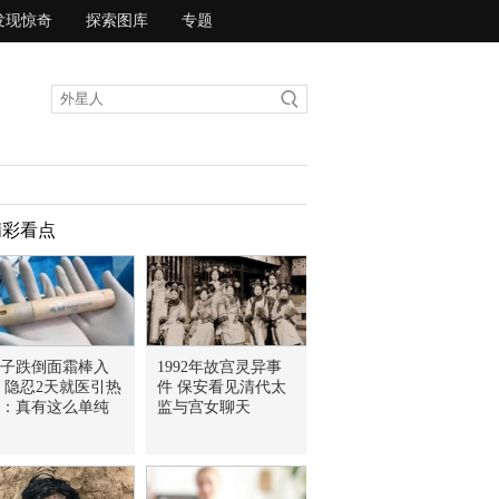
发现惊奇
探索图库
专题
精彩看点
子跌倒面霜棒入
1992年故宫灵异事
 隐忍2天就医引热
件 保安看见清代太
：真有这么单纯
监与宫女聊天