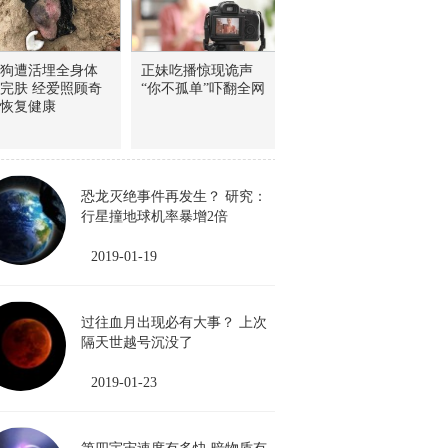
狗遭活埋全身体
正妹吃播惊现诡声
完肤 经爱照顾奇
“你不孤单”吓翻全网
恢复健康
恐龙灭绝事件再发生？ 研究：
行星撞地球机率暴增2倍
2019-01-19
过往血月出现必有大事？ 上次
隔天世越号沉没了
2019-01-23