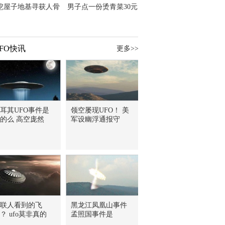
挖屋子地基寻获人骨
男子点一份烫青菜30元
主直觉就是失踪父亲
但份量让他苦笑菜涨
价？
FO快讯
更多>>
耳其UFO事件是
领空屡现UFO！ 美
的么 高空庞然
军设幽浮通报守
联人看到的飞
黑龙江凤凰山事件
？ ufo莫非真的
孟照国事件是