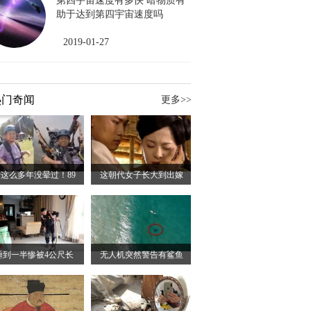
第四宇宙速度有多快 暗物质有
助于达到第四宇宙速度吗
2019-01-27
热门奇闻
更多>>
这么多年没晕过！89
这朝代女子长大到出嫁
睡到一半惨被4公尺长
无人机突然警告有鲨鱼