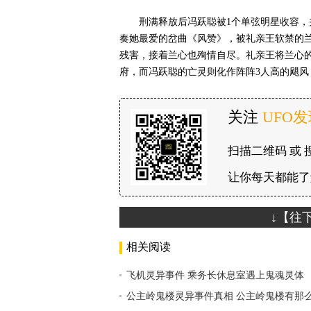
刑满释放后冯跃聪被1个单弦明星收容
奏她最爱的岔曲《风赞》，被礼亲王软禁的
残害，接着兰心也殉情自尽。礼亲王将兰心
府，而冯跃聪的亡灵则化作阵阵3人高的飓风
关注
UFO
扫描二维码 或 
让你每天都能了
↓【往
相关阅读
飞机灵异事件 乘务长休息室遇上鬼魂灵体
公主岭鬼楼灵异事件真相 公主岭鬼楼有那