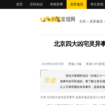
首页
百科知识
奇闻异事
灵异鬼话
考古发现
主页
>
灵异鬼话
北京四大凶宅灵异事
2019年04月29日
责编:小编
来源:UFO发
坚信大家都听说过《京城八十一
导读
鬼事件改写而成的。要了解之前京城
让人不寒而栗的奇异事件，是真有鬼还
文章:北京四大凶宅灵异事件 是真有鬼还是自己心