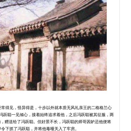
经常得见，怪异得是，十步以外就本质无风礼亲王的二格格兰心
子冯跃聪一见倾心，接着始终追求着他，之后冯跃聪被其征服，两
物，赠送给了冯跃聪。但好景不长，冯跃聪的师哥因妒忌他便将
声令下抓了冯跃聪，并将他毒哑关入了牢房。