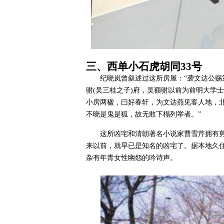
三、西单小石虎胡同33号
纪晓岚曾叙述过这所房屋：“袭文达公
驸(吴三桂之子)府，吴额驸以前为前明大学
小房两楹，曰好春轩，为文达燕见客人地，
不晓是鬼是狐，故无敢下榻列举者。”
这所凶宅和清朝著名小说家曹雪芹拥有
来以前，就早已是知名的凶宅了。据本地久
杂有年青女性幽怨的吟诗声。