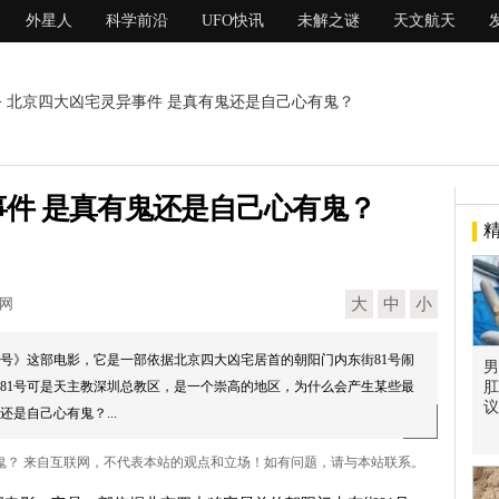
外星人
科学前沿
UFO快讯
未解之谜
天文航天
> 北京四大凶宅灵异事件 是真有鬼还是自己心有鬼？
件 是真有鬼还是自己心有鬼？
现网
大
中
小
号》这部电影，它是一部依据北京四大凶宅居首的朝阳门内东街81号闹
男
81号可是天主教深圳总教区，是一个崇高的地区，为什么会产生某些最
肛
议
是自己心有鬼？...
有鬼？ 来自互联网，不代表本站的观点和立场！如有问题，请与本站联系。