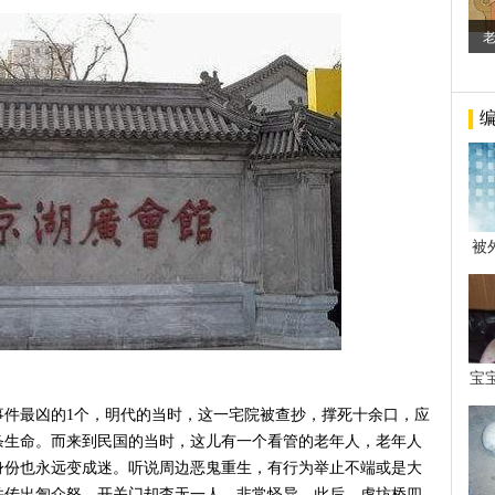
被
年后
宝
看
事件最凶的1个，明代的当时，这一宅院被查抄，撑死十余口，应
条生命。而来到民国的当时，这儿有一个看管的老年人，老年人
身份也永远变成迷。听说周边恶鬼重生，有行为举止不端或是大
并传出訇众怒，开关门却杳无一人，非常怪异，此后，虎坊桥四