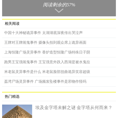
阅读剩余的57%
没多久，门开过1个不大的缝，把钱从门缝里递出来，叫伙计
把送餐放到门前就可以了，伙计里感觉很怪异，可是照做了，因
此就回了潮涌记饭店。
相关阅读
夜里闭店后老总算帐时，在核对每天赚的钱时，突然数到钱
中国十大神秘诡异事件 太湖湖底深夜传出哭泣声
盒里有一迭阴私纸(冥币)，那时候认为是伙计或弟子的捉弄，就把
属下都叫回来问，那时候没有人知道是怎么回事，事来的伙计跟
王牌对王牌闹鬼事件 摄像头拍到观众席上诡异画面
警员讲，就算是把钱盗走了也不能放冥币在钱箱里，谁也不能干
上海恒隆广场灵异事件 香炉造型恒隆广场特殊日子阴
这类缺德的事，事后老板对这事也没再追究了。
跑男王宝强闹鬼事件 王宝强意外跌入西湖是被水鬼拉
米老鼠灵异事件是什么 米老鼠脸部扭曲诡异笑容超级
荔湾尸场灵异事件 广场频发坠楼事件是邪物作怪吗
热门精选
埃及金字塔未解之谜 金字塔从何而来？