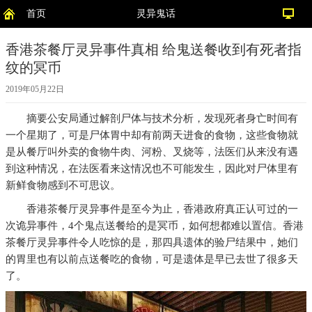
首页
灵异鬼话
香港茶餐厅灵异事件真相 给鬼送餐收到有死者指
纹的冥币
2019年05月22日
摘要
公安局通过解剖尸体与技术分析，发现死者身亡时间有
一个星期了，可是尸体胃中却有前两天进食的食物，这些食物就
是从餐厅叫外卖的食物牛肉、河粉、叉烧等，法医们从来没有遇
到这种情况，在法医看来这情况也不可能发生，因此对尸体里有
新鲜食物感到不可思议。
香港茶餐厅灵异事件是至今为止，香港政府真正认可过的一
次诡异事件，4个鬼点送餐给的是冥币，如何想都难以置信。香港
茶餐厅灵异事件令人吃惊的是，那四具遗体的验尸结果中，她们
的胃里也有以前点送餐吃的食物，可是遗体是早已去世了很多天
了。