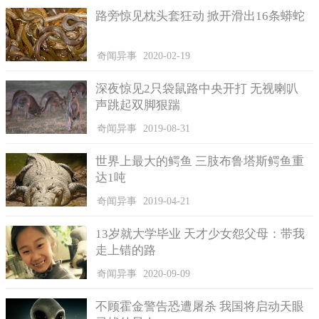
路旁惊见枕头套狂动 掀开滑出16条蟒蛇
奇闻异事
2020-02-19
深夜惊见2只袋鼠路中央开打 无视喇叭
声跳起双脚狠踹
奇闻异事
2019-08-31
世界上最大的鳄鱼 三肢布鲁塔斯鳄鱼重
达1吨
返回潮涌记茶餐厅后，老总刻意把钱放到一个钱箱并独立隔
开，夜里核对点钱时，对店时收到的钱也没发现有什么问题，只
奇闻异事
2019-04-21
是特意独立放的这些钱变成冥币，而这些冥币就是自己从喜秀花
苑送餐后收到的真钱变的。
13岁就大学毕业 天才少女怨父母：带我
走上错的路
老总猛然通体冰冷，心存寒颤，难到世界上有鬼吗？因此焦
虑中向公安局报了警。公安局收到救援电话后，急速派警员侦察
奇闻异事
2020-09-09
喜秀花苑叫餐单位，可是怎么按门铃都没有人来开门，连门铃都
被按坏了，因此只好破门而入。
不顾霍金警告恐遭屠杀 我国将启动天眼