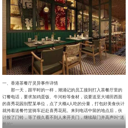
一、香港茶餐厅灵异事件详情
那一天，跟平时的一样，潮涌记的员工接到打入茶餐厅里的
订餐电话，要求加鸡蛋饭、牛河粉等食材，说要送至大埔田西面
的喜秀花园别墅某单位，点了大概4人吃的分量，打包好美食伙计
就挎着送餐竹篮骑车赶赴喜秀花苑。来到电话中留的地点后，伙
计按了门铃，等了很久看不到人来开关门，继续敲门并高声叫“送
餐的”。