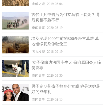
未解之谜
2019-03-04
古代士兵中箭后为何立马躺下装死？ 背
后真相不躺不行
隔天，茶餐厅闭店后老总点钱又在钱箱发现了一迭冥币，喊
来属下，原来当天又接到喜秀花园别墅送餐电话，点了一些粉和
奇闻异事
2020-03-19
饭，与上次一样送到同一个地点，叫餐的人让伙计把送餐放到门
前，把钱从门缝下塞出去。
埃及发现4000年前的800多座古墓群 墓
地错综复杂像狡兔三
虽然老板对收到冥币这事很生气，但是感觉这事很蹊跷，与
工作人员说，再接到叫餐电话，他要亲自去送。
考古发现
2018-09-19
第三天餐厅一样接到喜秀花园别墅叫餐电话，点了叉烧饭与
女子偷路边法国斗牛犬 偷狗原因令人啼
牛肉粉，这一次外卖由餐厅老板自己去送，老板经历与工作人员
笑皆非
描述的一样：把外卖放门口，从门缝底下收到钱。
奇闻异事
2020-03-30
老板还想通过门缝看清里面情况，却什么也看不到，心想只
要收到真钱就好了，看到手中的钱确实是港币，放心回餐厅了。
男子定期带孩子检查处女膜 称是送她最
好的成年礼
奇闻异事
2020-02-13