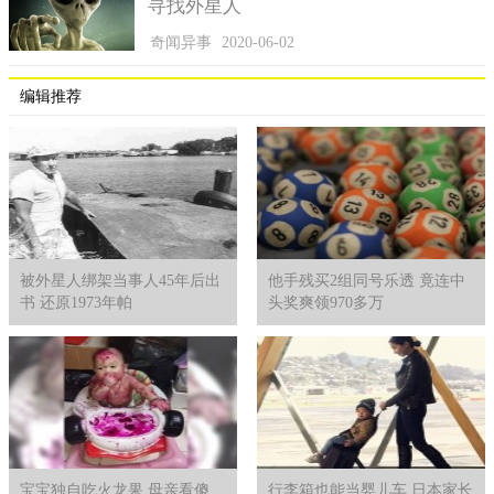
寻找外星人
奇闻异事
2020-06-02
编辑推荐
被外星人绑架当事人45年后出
他手残买2组同号乐透 竟连中
书 还原1973年帕
头奖爽领970多万
二、香港茶餐厅灵异事件结果
进入室内就发现有四具遗体，横卧在地砖上，而且马上就可
以辨别出遗体已经停放了几日，这个4个人死了几天。公安局马上
把现场封锁，调查也暂停了。
警方向案发现场邻居了解情况，邻居都反应根本不知道那4个
宝宝独自吃火龙果 母亲看傻
行李箱也能当婴儿车 日本家长