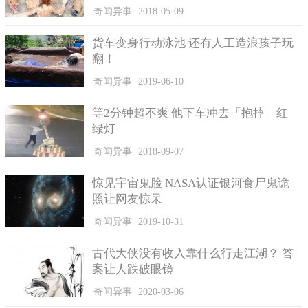
奇闻异事
2018-05-09
货车变身行动泳池 还有人工造浪孩子玩
爱莉森在参加节目的期间，共减下了55公斤，她维持著约莫
翻！
66公斤的体重，并且没有再复胖，她回想参加节目的初期表示
「一开始我必须让自己的肥胖模样公开在大众面前，虽然很辛
奇闻异事
2019-06-10
苦，但也因此有更多人为我加油，这带给我很强大的力量」，同
等2分钟超不爽 他下车冲去「抱摔」红
时，家人也给了她莫大的鼓励，也让爱莉森有了「成为孩子心中
绿灯
的榜样」的勇气。
奇闻异事
2018-09-07
惊见宇宙鬼脸 NASA认证银河食尸鬼诡
照让网友惊呆
奇闻异事
2019-10-31
古代大侠没有收入靠什么行走江湖？ 答
案让人跌破眼镜
奇闻异事
2020-03-06