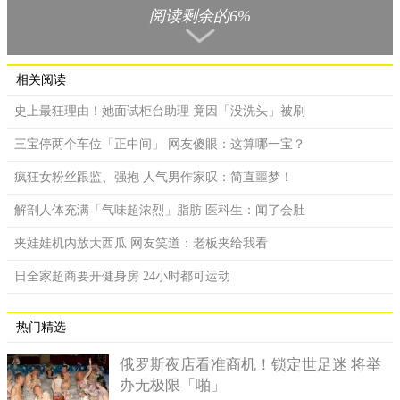
阅读剩余的6%
相关阅读
史上最狂理由！她面试柜台助理 竟因「没洗头」被刷
三宝停两个车位「正中间」 网友傻眼：这算哪一宝？
疯狂女粉丝跟监、强抱 人气男作家叹：简直噩梦！
解剖人体充满「气味超浓烈」脂肪 医科生：闻了会肚
夹娃娃机内放大西瓜 网友笑道：老板夹给我看
日全家超商要开健身房 24小时都可运动
热门精选
俄罗斯夜店看准商机！锁定世足迷 将举
办无极限「啪」