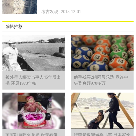
越来越开心。
考古发现
2018-12-01
编辑推荐
被外星人绑架当事人45年后出
他手残买2组同号乐透 竟连中
书 还原1973年帕
头奖爽领970多万
宝宝独自吃火龙果 母亲看傻
行李箱也能当婴儿车 日本家长