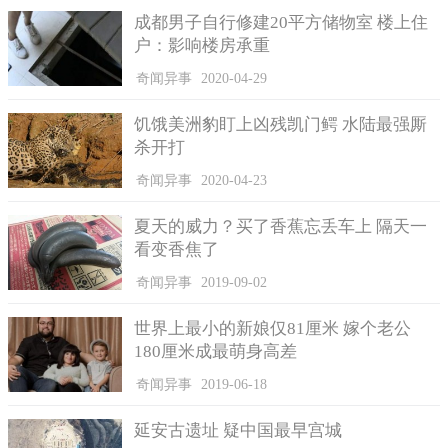
成都男子自行修建20平方储物室 楼上住
户：影响楼房承重
奇闻异事
2020-04-29
饥饿美洲豹盯上凶残凯门鳄 水陆最强厮
杀开打
奇闻异事
2020-04-23
夏天的威力？买了香蕉忘丢车上 隔天一
看变香焦了
奇闻异事
2019-09-02
世界上最小的新娘仅81厘米 嫁个老公
爱莉森表示自己在减肥中并没有特别的「技巧」，她表示
180厘米成最萌身高差
「其实是大家把减肥看得太复杂了，它不见得要极大的动力或耐
心，你只要让它成为一件平常的事，它只是一种生活方式的选
奇闻异事
2019-06-18
择」。而甩肉成功的爱莉森，不仅现在跟老公的关系更亲密，以
前因为肥胖的暴饮暴食、躁郁的状况也随之消失，让她的生活也
延安古遗址 疑中国最早宫城