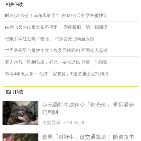
相关阅读
时速仅8公分！乌龟离家半年 在322公尺外学校被找到
结婚当天火山爆发毫不畏惧 「爱能征服一切」拍浪漫
催眠系网红公然「陪睡」 特殊音效助粉丝入睡
世界最高男与最娇小女！埃及同框亮相 画面令人震撼
客人抱怨「吃到头发」好恶！要求退钱 老板一句话狠
苦等4年没人捐！ 他穿「需要肾」T恤游迪士尼找到捐
热门精选
巨无霸蜗牛成精变「带壳兔」 垂足看镜
萌翻网
奇闻异事
2018-05-28
蠢男「对野牛」谈交通规则！ 险遭攻击