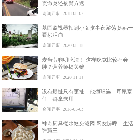
丧命竟还被警方逮
奇闻异事
2018-08-07
墓园监视器拍到小女孩半夜游荡 妈妈一
看秒泪崩
奇闻异事
2020-08-18
麦当劳聪明吃法！ 这样吃竟比较不会
胖？营养师揭关键
奇闻异事
2020-11-14
没有最扯只有更扯！他翘班连「耳屎塞
住」都拿来用
奇闻异事
2018-05-03
神奇厨具煮水饺免滤网 网友惊呼：生活
智慧王