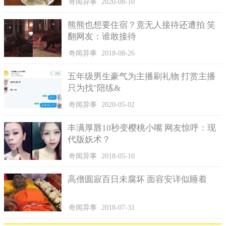
奇闻异事
2020-08-10
熊熊也想要住宿？竟无人接待还遭拍 笑
翻网友：谁敢接待
奇闻异事
2018-08-26
五年级男生豪气为主播刷礼物 打赏主播
只为找"陪练&
奇闻异事
2020-05-02
丰满厚唇10秒变樱桃小嘴 网友惊呼：现
代版妖术？
奇闻异事
2018-05-10
高僧圆寂百日未腐坏 面容安详似睡着
奇闻异事
2018-07-31