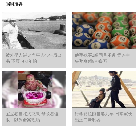
编辑推荐
被外星人绑架当事人45年后出
他手残买2组同号乐透 竟连中
书 还原1973年帕
头奖爽领970多万
宝宝独自吃火龙果 母亲看傻
行李箱也能当婴儿车 日本家长
眼：以为命案现场
出远门新利器