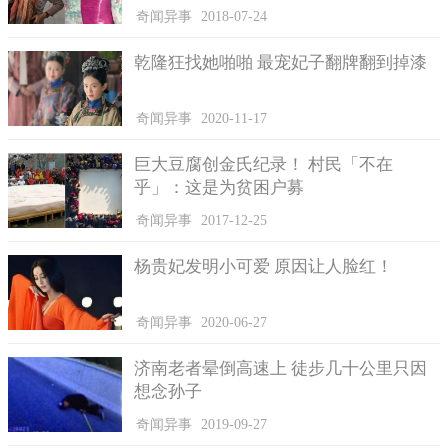
奇闻异事
2018-07-24
乾隆狂找她啪啪 最宠妃子翻牌翻到掉漆
奇闻异事
2020-11-17
巨大豆腐创金氏纪录！ 村民「不在
乎」：这是为贫困户募
奇闻异事
2017-12-25
杨贵妃发明小可爱 原因让人脸红！
安塔许当下紧张到不行，直觉是牙齿掉了，心里盘算著恐怕
要去看牙医，未料他将异物拿出口后，竟发现是一颗豌豆大的珍
奇闻异事
2020-06-27
珠。他一开始想这可能没什么好稀奇的，毕竟这里是牡蛎餐厅，
这种事可能偶尔会发生，于是他悄悄地将珍珠放到口袋，什么也
济南老者晕倒高速上 徒步几十公里只因
没跟餐厅说。
想念孙子
不过当他回家后，却按捺不住好奇心，还是打回餐厅告知这
奇闻异事
2019-09-27
件事，并询问这种事有多常发生，未料电话另一端的行政主厨英