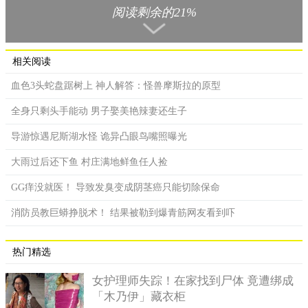
据报导，66岁的安塔许（Rick Antosh）是一名退休的饭店顾
阅读剩余的21%
问，5日在中央车站牡蛎餐厅（Grand Central Oyster Bar &
Restaurant）和高中老同学吃饭时，点了一份14.75美元（约人民币
102元）的燉物，里面有6颗牡蛎，想不到当他大快朵颐时，竟发
相关阅读
觉咬到一颗异物。
血色3头蛇盘踞树上 神人解答：怪兽摩斯拉的原型
全身只剩头手能动 男子娶美艳辣妻还生子
导游惊遇尼斯湖水怪 诡异凸眼鸟嘴照曝光
大雨过后还下鱼 村庄满地鲜鱼任人捡
GG痒没就医！ 导致发臭变成阴茎癌只能切除保命
消防员教巨蟒挣脱术！ 结果被勒到爆青筋网友看到吓
热门精选
女护理师失踪！在家找到尸体 竟遭绑成
「木乃伊」藏衣柜