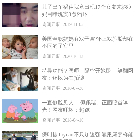
博尔（Sandy Ingber）却惊呆了，他表示，在这间餐厅待了28年，
儿子出车祸住院竟出现17个女友来探病
这是他第一次遇见这种事。他说明，餐厅的牡蛎是从维吉尼亚州
妈目睹现实8点档吓
来的，在运送到餐厅前就会先去壳，这极度稀有，非常有趣又令
奇闻异事
2019-11-05
人兴奋。
美国全职妈妈有双子宫 怀上双胞胎却在
不同的子宫里
奇闻异事
2020-10-13
特异功能？医师「隔空开她腿」 笑翻网
友：还以为在拍谜
奇闻异事
2018-07-30
一直侧脸见人 「佩佩猪」正面照首曝
光！网友吓坏：超诡
奇闻异事
2018-04-16
牡蛎农场的经理德尔克（Jon Turcott）也赞同，天然产的珍珠
保时捷Taycan不只加速强 靠甩尾照样能