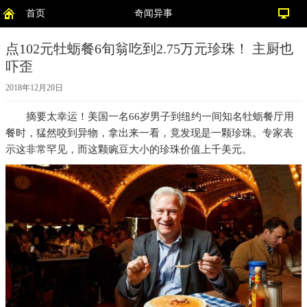
首页
奇闻异事
点102元牡蛎餐6旬翁吃到2.75万元珍珠！ 主厨也
吓歪
2018年12月20日
摘要
太幸运！美国一名66岁男子到纽约一间知名牡蛎餐厅用
餐时，猛然咬到异物，拿出来一看，竟发现是一颗珍珠。专家表
示这非常罕见，而这颗豌豆大小的珍珠价值上千美元。