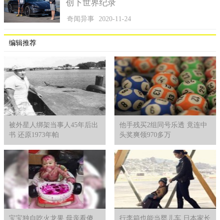
真的很稀有，珍珠必须花很多时间形成，而且通常在变那么大颗
创下世界纪录
前就会被采集起来了。牡蛎学者葛雷（Matthew W. Gray）则说
奇闻异事
2020-11-24
明，牡蛎要产出珍珠，环境和基因是影响产出机率的关键因子，
据了解，天然产出珍珠的机率约是1万分之1。
编辑推荐
而珍珠的价值在于光泽、纯净和圆润度，珍珠商利维（Eddie
Livi）说，安塔许吃到的珍珠有一些明显的瑕疵，价值约是2000到
4000美元（约人民币13792到27584元）。目前安塔许还没决定要
怎么处置这个珍珠，不过他已经打算要二访这间牡蛎餐厅，看可
不可以吃到更多珍珠。
被外星人绑架当事人45年后出
他手残买2组同号乐透 竟连中
书 还原1973年帕
头奖爽领970多万
宝宝独自吃火龙果 母亲看傻
行李箱也能当婴儿车 日本家长