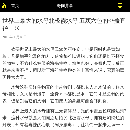
首页
奇闻异事
世界上最大的水母北极霞水母 五颜六色的伞盖直
径三米
2019年06月18日
摘要
世界上最大的水母虽然美丽多姿，但是同时也是毒妇一
枚，凡是触手能及的地方，猎物都难以逃脱，它们还是饥不择食
的物种，不管什么种类的海底生物，幼鱼也好，虾蟹也罢，反正
就是来者不拒，所以对于海洋生物种类的丰富性来说，它真的毒
害性太大了。
水母这种海洋生物真的非常特别，都说女人是水做的，跟水
母相比，女人是弱爆了！全身99%都说是水，它们才是柔弱的代
表，但是别看它们柔弱，它们庞大的身躯可能会吓到你。
世界上最大的水母拥有巨无霸体型，光的伞盖直径就能达到3
米，这种水母就是人们闻之后怕的北极霞水母，拥有迷幻绚烂的
外表，却有着毒辣的心肠（浑身剧毒），让我们一起来见识一下