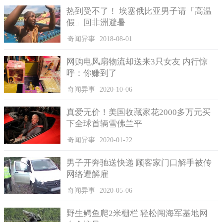
它们不仅会发光，还好像一位舞者似的拥有美丽的姿态，打
热到受不了！ 埃塞俄比亚男子请「高温
开的时候就好像一把五颜六色的伞，散发着光芒，静静的漂在水
假」回非洲避暑
面上，非常美丽。
奇闻异事
2018-08-01
网购电风扇物流却送来3只女友 内行惊
呼：你赚到了
奇闻异事
2020-10-06
真爱无价！美国收藏家花2000多万元买
下全球首辆雪佛兰平
奇闻异事
2020-01-22
男子开奔驰送快递 顾客家门口解手被传
网络遭解雇
奇闻异事
2020-05-06
北极霞水母是海底毒妇
世界上最大的水母虽然美丽多姿，但是同时也是毒妇一枚，
野生鳄鱼爬2米栅栏 轻松闯海军基地网