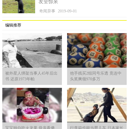
凡是触手能及的地方，猎物都难以逃脱，它们还是饥不择食的物
友全惊呆
种，不管什么种类的海底生物，幼鱼也好，虾蟹也罢，反正就是
奇闻异事
2019-09-01
来者不拒，所以对于海洋生物种类的丰富性来说，它真的毒害性
太大了。
编辑推荐
到了每年的八九月份，北极霞水母成群结队的出现在海面
上，对渔民捕鱼带来不利的影响，网具会被破坏，出海捕鱼的效
果更是受到影响，所以这个海底美丽的生物，同时也是毒妇啊。
被外星人绑架当事人45年后出
他手残买2组同号乐透 竟连中
书 还原1973年帕
头奖爽领970多万
宝宝独自吃火龙果 母亲看傻
行李箱也能当婴儿车 日本家长