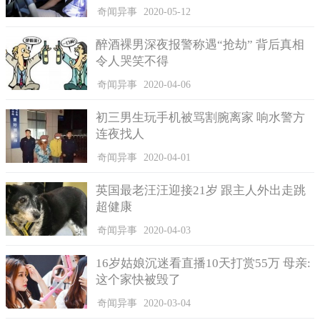
奇闻异事
2020-05-12
醉酒裸男深夜报警称遇“抢劫” 背后真相
令人哭笑不得
奇闻异事
2020-04-06
初三男生玩手机被骂割腕离家 响水警方
连夜找人
奇闻异事
2020-04-01
超级美丽的北极霞水母
英国最老汪汪迎接21岁 跟主人外出走跳
超健康
北极霞水母的美是有名的，在水中移动的时候它们圆滚滚的
就好像一颗球体而且全身还发亮，特别是在深海里面，一片黑漆
奇闻异事
2020-04-03
漆的，而北极霞水母就显得绚丽多彩。
16岁姑娘沉迷看直播10天打赏55万 母亲:
如果看到的是一群北极霞水母，那更是美丽壮观，它们会结
这个家快被毁了
伴散发出淡淡的光芒，有淡绿色有蓝紫色，有的甚至还散发出彩
虹般的光晕。
奇闻异事
2020-03-04