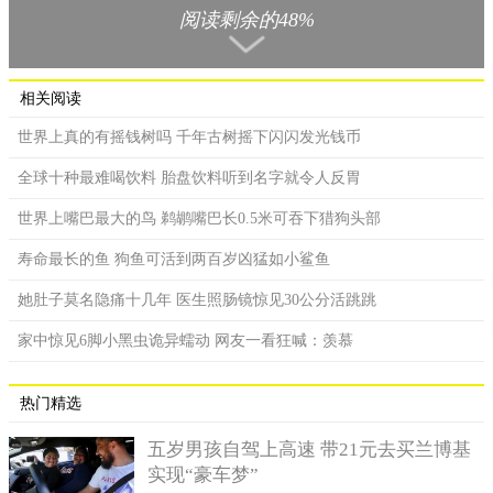
根，长度大概在四五十米，而且伸缩自如，能力超强，张开的时
阅读剩余的48%
候无疑就是一张巨大的网。
如果说仅仅是网状，没有危害，人们觉得恐怖也就罢了，北
相关阅读
极霞水母的触手都海带有由刺的细胞，这些细胞都含有毒素，它
触手一张开就好像天罗地网似的，什么都不用干，就等着猎物自
世界上真的有摇钱树吗 千年古树摇下闪闪发光钱币
投罗网。
全球十种最难喝饮料 胎盘饮料听到名字就令人反胃
触手布下的网有五六百平方米，这个空间实在太巨大了，对
于海底生物来说，这么巨大的网，要逃脱是非常困难的。
世界上嘴巴最大的鸟 鹈鹕嘴巴长0.5米可吞下猎狗头部
这么厉害的角色，要说有什么动物能够逃脱，那对于北极霞
寿命最长的鱼 狗鱼可活到两百岁凶猛如小鲨鱼
水母来说就是非常没面子的，但是偏偏牧鱼就是这么不给面子，
她肚子莫名隐痛十几年 医生照肠镜惊见30公分活跳跳
还真的就让北极霞水母捕不到，这是为什么呢？
家中惊见6脚小黑虫诡异蠕动 网友一看狂喊：羡慕
牧渔的体型太小了，在水中的来去自如，北极霞水母的触手
也拿它们没办法，本来想着是将他们抓住吃了，没想到倒给它们
充当了保护伞的角色，它们经常多种北极霞水母底下，等北极霞
热门精选
水母捕到其他食物吃的差不多的时候，它们也能分享到一些细碎
五岁男孩自驾上高速 带21元去买兰博基
的食物，简直的得来全不费工夫的捡漏王。
实现“豪车梦”