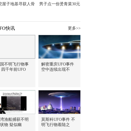
挖屋子地基寻获人骨
男子点一份烫青菜30元
主直觉就是失踪父亲
但份量让他苦笑菜涨
价？
FO快讯
更多>>
国不明飞行物事
解密重庆UFO事件
 四千年前UFO
空中连续出现不
湾渔船捕获不明
莫斯科UFO事件 不
状物 疑似幽
明飞行物着陆之