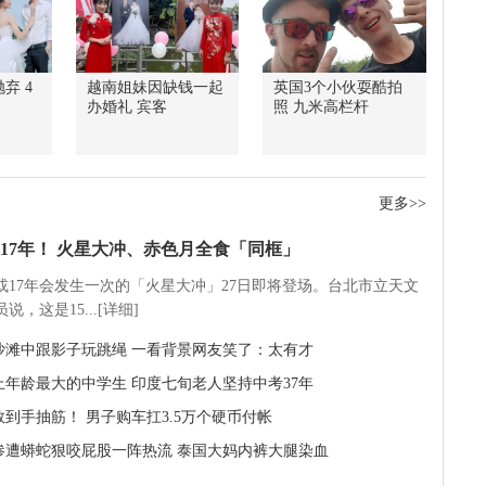
弃 4
越南姐妹因缺钱一起
英国3个小伙耍酷拍
办婚礼 宾客
照 九米高栏杆
更多>>
17年！ 火星大冲、赤色月全食「同框」
5或17年会发生一次的「火星大冲」27日即将登场。台北市立天文
说，这是15...[详细]
沙滩中跟影子玩跳绳 一看背景网友笑了：太有才
上年龄最大的中学生 印度七旬老人坚持中考37年
数到手抽筋！ 男子购车扛3.5万个硬币付帐
惨遭蟒蛇狠咬屁股一阵热流 泰国大妈内裤大腿染血