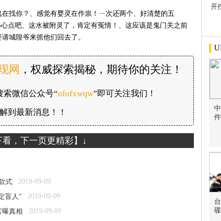
开
鬼在找你？、感觉有婴灵在作祟！ㄧ次还两个、好清楚的五
屋
近小心点吧、这水被附灵了，肯定有冤情！、这应该是鬼门关之前
要请城隍爷来抓他们回去了。
U
发现网
，权威探索揭秘，期待你的关注！
搜索微信公众号“
ufofxwqw
”即可关注我们！
中
解到最新消息！！
件
下看，下一页更精彩】↓
2019-09-09
款式
2019-09-09
定盲人”
台
碟
2019-09-09
言曝真相