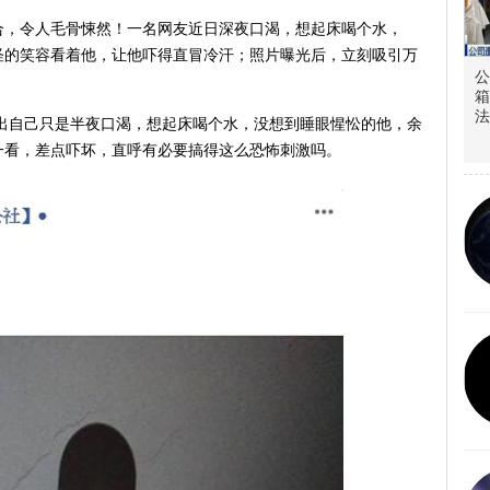
合，令人毛骨悚然！一名网友近日深夜口渴，想起床喝个水，
怪的笑容看着他，让他吓得直冒冷汗；照片曝光后，立刻吸引万
公
箱
法
指出自己只是半夜口渴，想起床喝个水，没想到睡眼惺忪的他，余
一看，差点吓坏，直呼有必要搞得这么恐怖刺激吗。