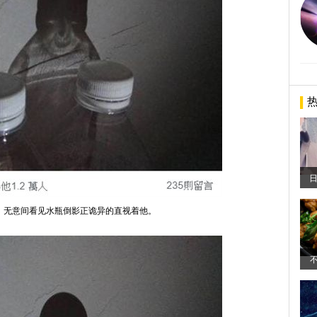
，无意间看见水瓶倒影正诡异的直视着他。