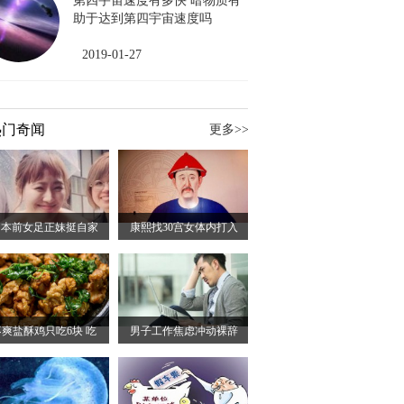
第四宇宙速度有多快 暗物质有
助于达到第四宇宙速度吗
2019-01-27
热门奇闻
更多>>
日本前女足正妹挺自家
康熙找30宫女体内打入
不爽盐酥鸡只吃6块 吃
男子工作焦虑冲动裸辞