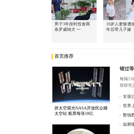
男子3年按时投食两
18岁人妻惨遭抛
条罗威纳犬 一
年后带儿子嫁
首页推荐
错过等
每隔1
馆研究员
女孩
世界
拼太空观光NASA开放民众睡
太空站 船票每张18亿
数钱
如厕