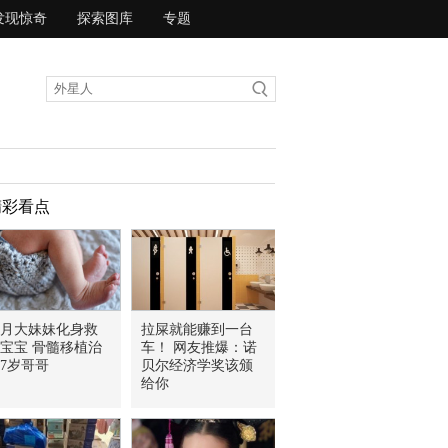
发现惊奇
探索图库
专题
精彩看点
8月大妹妹化身救
拉屎就能赚到一台
宝宝 骨髓移植治
车！ 网友推爆：诺
7岁哥哥
贝尔经济学奖该颁
给你