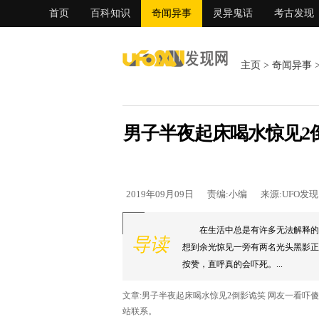
首页
百科知识
奇闻异事
灵异鬼话
考古发现
主页
>
奇闻异事
男子半夜起床喝水惊见2
2019年09月09日
责编:小编
来源:UFO发
在生活中总是有许多无法解释的
导读
想到余光惊见一旁有两名光头黑影正
按赞，直呼真的会吓死。...
文章:男子半夜起床喝水惊见2倒影诡笑 网友一看吓
站联系。