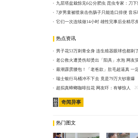
九层塔盆栽惊见6公分肥虫 昆虫专家：刀下
7岁男童被喷泉击伤肠子只能造口排便 音
它们一次连续做14小时 雄性完事后全精尽
热点资讯
男子花53万刺青全身 连生殖器眼球也都刺
老公救火遭烫伤却烫出「阳具」水泡 网友
最潮霹雳腰包！「老爸款」肚毛超逼真 一
瑞士银行马桶冲不下去 竟是79万大钞塞爆
2
超拟真蟑螂咖啡拉花 网友吓：有够惊人
标
奇闻异事
签
热门图文