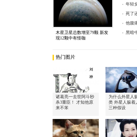
年轻
死了
他腹
木星卫星总数增至79颗 新发
黑暗
现12颗中有怪咖
热门图片
诸葛亮一去世阿斗秒
为什么外星人
杀3重臣！ 才知他原
类 外星人躲着
来不笨
三种假设