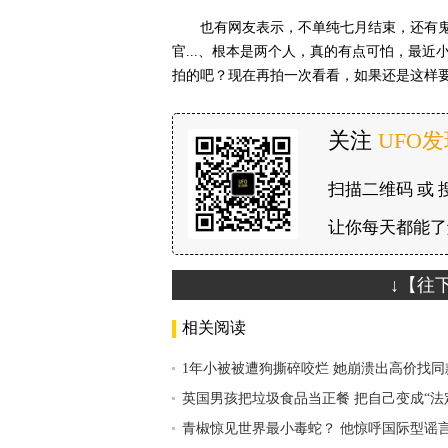
也有网友表示，不单纯七月结束，还有
官...、根本是两个人，真的有点可怕，最
拍的吧？现在再拍一次看看，如果还是这样
关注
UFO
扫描二维码 或 
让你每天都能了
↓【往
相关阅读
1年小被被遭狗撕碎咬烂 她崩溃出高价找同
英国男孩把垃圾食品当正餐 把自己变成“法
青椒惊见世界最小毒蛇？ 他惊呼国际型谣