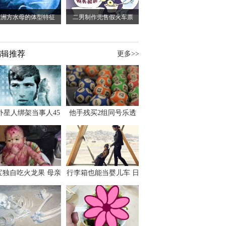
澳洲方水母的体型特征
二男制作兜售假火车票
编辑推荐
更多>>
外星人绑架当事人45
他手残买2组同号乐透
出书 还原1973年帕
竟连中头奖爽领970多
斯卡古拉事件
万
宝独自吃火龙果 母亲
行李箱也能当婴儿车 日
傻眼：以为命案现场
本家长出远门新利器