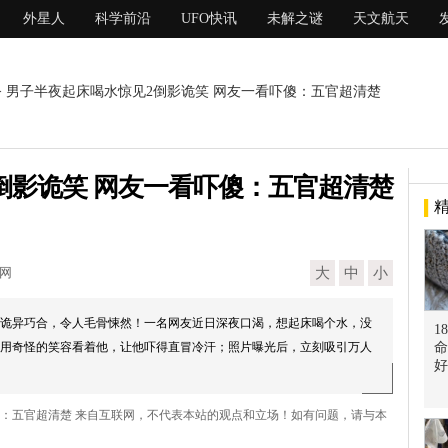
外星人
科学前沿
UFO快讯
未解之谜
天文航天
> 男子半夜起床喝水惊见2倒影诡笑 网友一看吓傻：五官超清楚
倒影诡笑 网友一看吓傻：五官超清楚
现网
大
中
小
诡异巧合，令人毛骨悚然！一名网友近日深夜口渴，想起床喝个水，没
1
用奇怪的笑容看着他，让他吓得直冒冷汗；照片曝光后，立刻吸引万人
命
好
傻：五官超清楚 来自互联网，不代表本站的观点和立场！如有问题，请与本