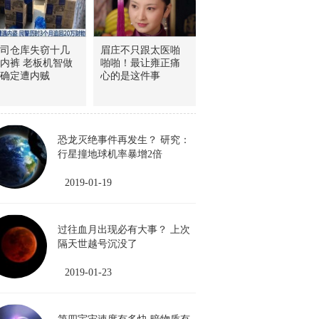
司仓库失窃十几
眉庄不只跟太医啪
内裤 老板机智做
啪啪！最让雍正痛
确定遭内贼
心的是这件事
恐龙灭绝事件再发生？ 研究：
行星撞地球机率暴增2倍
2019-01-19
过往血月出现必有大事？ 上次
隔天世越号沉没了
2019-01-23