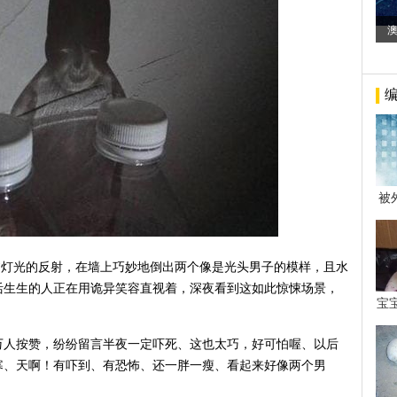
被
年后
过灯光的反射，在墙上巧妙地倒出两个像是光头男子的模样，且水
活生生的人正在用诡异笑容直视着，深夜看到这如此惊悚场景，
宝
看
万人按赞，纷纷留言半夜一定吓死、这也太巧，好可怕喔、以后
寒、天啊！有吓到、有恐怖、还一胖一瘦、看起来好像两个男