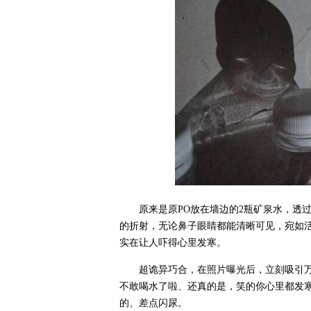
原来是原PO放在墙边的2瓶矿泉水，透
的折射，无论鼻子眼睛都能清晰可见，宛如
实在让人吓得心里发寒。
超诡异巧合，在照片曝光后，立刻吸引
不敢喝水了啦、还真的是，笑的你心里都发
的、差点闪尿。