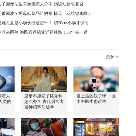
女子因无法生育惨遭恋人分手 拐骗幼孩求复合
还被霸凌？阿母献祭品给妈祖 惊见「花枝锁鸡喉」
痛难忍竟是小肠长出避雷针！ 切20cm小肠才保命
中游来巨兽 渔民喜遇鲸鲨近距伴游：30年头一遭
更多>>
躲着人
皇帝不愿妃子怀龙种
世上最凶残子弹 一旦
人类的
怎么办？ 古代后宫太
击中医生也难救
监神招事后避孕