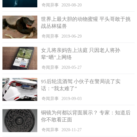
奇闻异事
2020-08-20
世界上最大胆的动物蜜獾 平头哥敢于挑
战丛林猛兽
奇闻异事
2019-06-29
女儿将亲妈告上法庭 只因老人将孙
辈“晒”上网络
奇闻异事
2020-05-27
95后轮流酒驾 小伙子在警局说了实
话：“我太难了”
奇闻异事
2019-09-03
铜镜为何都以背面展示？ 专家：知道后
你不敢看正面
奇闻异事
2020-11-27