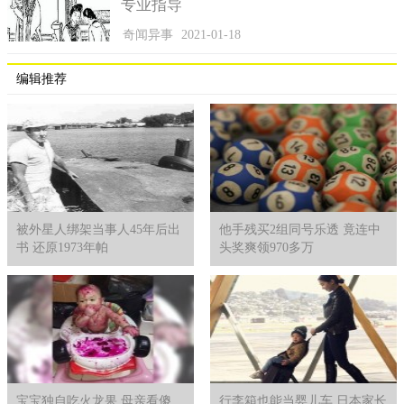
专业指导
奇闻异事
2021-01-18
编辑推荐
被外星人绑架当事人45年后出
他手残买2组同号乐透 竟连中
书 还原1973年帕
头奖爽领970多万
宝宝独自吃火龙果 母亲看傻
行李箱也能当婴儿车 日本家长