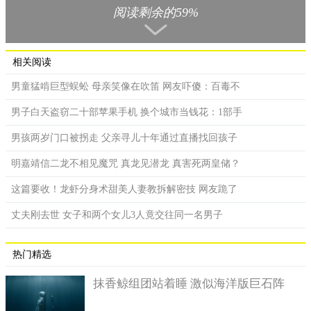
阅读剩余的59%
相关阅读
男童猛啃巨型蜈蚣 母亲笑像在吹笛 网友吓傻：百毒不
男子白天盗窃二十部苹果手机 换个城市当钱花：1部手
男孩两岁门口被拐走 父亲寻儿十年通过直播找回孩子
明嘉靖信二龙不相见魔咒 真龙见潜龙 真害死两皇储？
这篇要收！龙虾分身术甜美人妻教拆解密技 网友跪了
丈夫刚去世 女子和两个女儿3人竟交往同一名男子
热门精选
抹香鲸组团站着睡 激似海洋版巨石阵