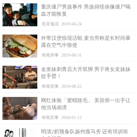
重庆僵尸男孩事件 男孩得怪病像僵尸喝
一名人妻整理家中的冰箱，意外发现上头竟然有民国91年的报
血才能恢复
纸，一翻阅竟然看到18年前的霍建华跟言承旭。
灵异鬼话
2019-04-24
一名人妻可能因为适逢快要过年了，于是动手整理夫家的各
类家具，正当整理冰箱的时候，她一看惊呆了！想说冰箱是财
外带汉堡惊现活蛆 麦当劳称是长时间暴
库，上头不能堆放杂物，怎么上面堆放了超多报纸，过期保鲜膜
露在空气中致使
以及灰尘，这位自称大胆媳妇的女网友出手整理后竟然发现，这
报纸日期跟内容超精彩，居然是民国91年的报纸，还有政党轮替
奇闻异事
2019-08-31
的新闻，她更惊呼18年前的娱乐版也很让她惊讶，翻到18年前年
金发妹刺青店大开双脚 男子将女友妹妹
轻的霍建华跟言承旭，最后冰箱顶部经过整理擦拭后已经闪闪发
纹手臂！
光了，希望能继续维持下去！希望公婆不要再乱堆杂物在上面
了。
奇闻异事
2019-08-22
网红体验「蜜蜡除毛」 美容师一出手让
他当场崩溃
奇闻异事
2018-01-12
明清2奶预备队扬州瘦马夯 还有培训班