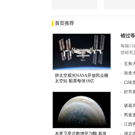
首页推荐
错过等
每隔1
馆研究员
五角
加拿
拼太空观光NASA开放民众睡
太空站 船票每张18亿
口味
好市
诸葛
男童
江西
木星卫星总数增至79颗 新发
湖北