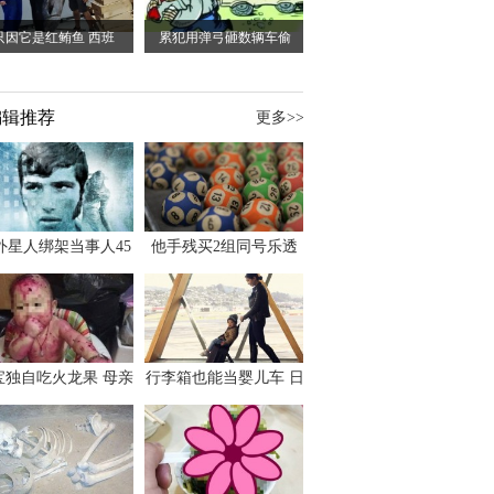
只因它是红鲔鱼 西班
累犯用弹弓砸数辆车偷
编辑推荐
更多>>
外星人绑架当事人45
他手残买2组同号乐透
出书 还原1973年帕
竟连中头奖爽领970多
斯卡古拉事件
万
宝独自吃火龙果 母亲
行李箱也能当婴儿车 日
傻眼：以为命案现场
本家长出远门新利器