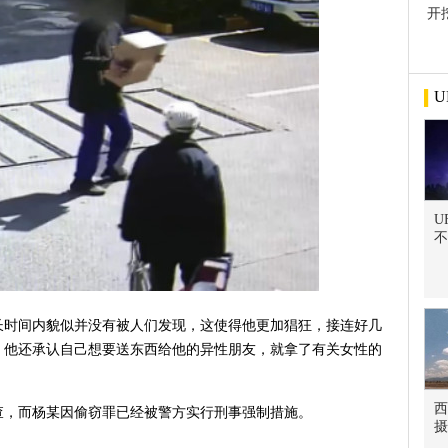
开
屋
U
U
不
长时间内貌似并没有被人们发现，这使得他更加猖狂，接连好几
。他还承认自己想要送东西给他的异性朋友，就拿了有关女性的
西
查，而杨某因偷窃罪已经被警方实行刑事强制措施。
摄