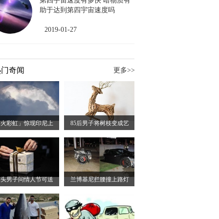
第四宇宙速度有多快 暗物质有
助于达到第四宇宙速度吗
2019-01-27
热门奇闻
更多>>
「火彩虹」惊现印尼上
85后男子将树枝变成艺
木头男子问情人节可送
兰博基尼拦腰撞上路灯