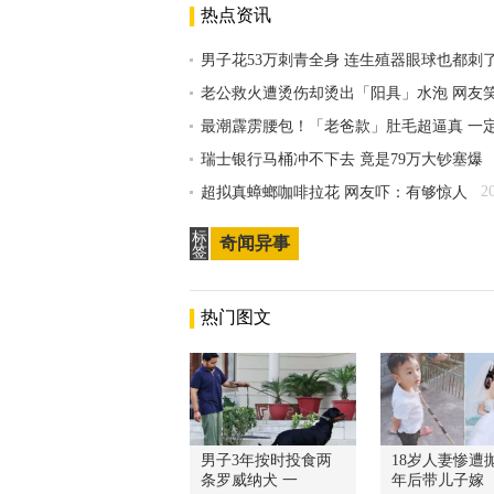
热点资讯
男子花53万刺青全身 连生殖器眼球也都刺
老公救火遭烫伤却烫出「阳具」水泡 网友
最潮霹雳腰包！「老爸款」肚毛超逼真 一
瑞士银行马桶冲不下去 竟是79万大钞塞爆
2
超拟真蟑螂咖啡拉花 网友吓：有够惊人
标
奇闻异事
签
热门图文
男子3年按时投食两
18岁人妻惨遭抛
条罗威纳犬 一
年后带儿子嫁