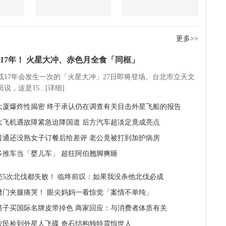
更多>>
17年！ 火星大冲、赤色月全食「同框」
5或17年会发生一次的「火星大冲」27日即将登场。台北市立天文
说，这是15...[详细]
大厦爆炸性揭密 终于承认仍在调查有关目击外星飞船的报告
大飞机遇故障紧急迫降国道 后方汽车超淡定竟成亮点
普通还没熟女子订餐后给差评 老公竟被打到加护病房
多推车当「婴儿车」 超狂阿伯翘脚爽睡
亮5次北伐都失败！ 临终前叹：如果我没杀他北伐必成
遭门夹腿痛哭！ 眼尖妈妈一看惊觉「案情不单纯」
男子买国际名牌皮带掉色 商家回应：与消费者体质有关
农民捡到外星人飞碟 奇石结构独特震惊世人