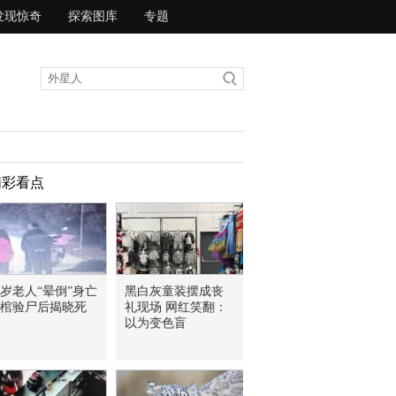
发现惊奇
探索图库
专题
精彩看点
8岁老人“晕倒”身亡
黑白灰童装摆成丧
棺验尸后揭晓死
礼现场 网红笑翻：
以为变色盲