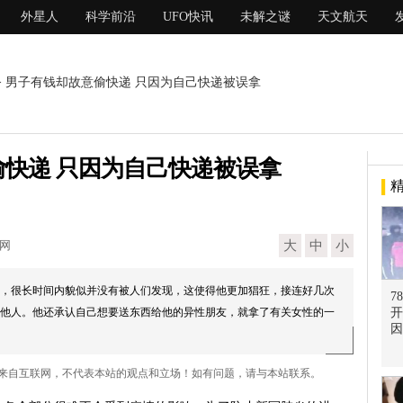
外星人
科学前沿
UFO快讯
未解之谜
天文航天
> 男子有钱却故意偷快递 只因为自己快递被误拿
快递 只因为自己快递被误拿
现网
大
中
小
，很长时间内貌似并没有被人们发现，这使得他更加猖狂，接连好几次
7
他人。他还承认自己想要送东西给他的异性朋友，就拿了有关女性的一
开
因
拿 来自互联网，不代表本站的观点和立场！如有问题，请与本站联系。