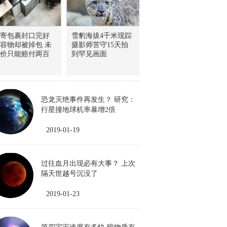
寄包裹封口完好
雪豹海拔4千米现踪
容物却被掉包 未
摄影师苦守15天拍
价只能赔付两百
到罕见画面
恐龙灭绝事件再发生？ 研究：
行星撞地球机率暴增2倍
2019-01-19
过往血月出现必有大事？ 上次
隔天世越号沉没了
2019-01-23