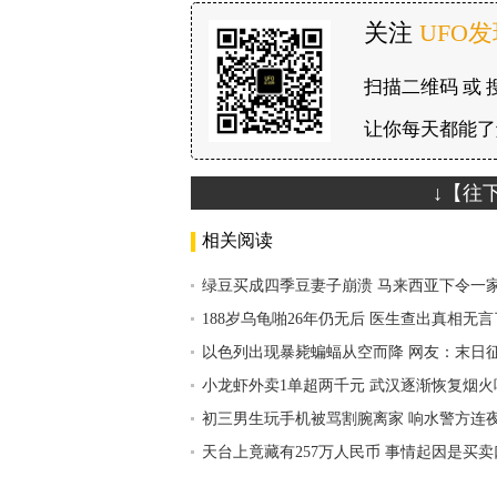
关注
UFO
扫描二维码 或 
让你每天都能了
↓【往
相关阅读
绿豆买成四季豆妻子崩溃 马来西亚下令一
188岁乌龟啪26年仍无后 医生查出真相无言
以色列出现暴毙蝙蝠从空而降 网友：末日
小龙虾外卖1单超两千元 武汉逐渐恢复烟火
初三男生玩手机被骂割腕离家 响水警方连
天台上竟藏有257万人民币 事情起因是买卖