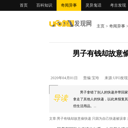
首页
百科知识
奇闻异事
灵异鬼话
考古发现
主页
>
奇闻异事
男子有钱却故意偷
2020年04月01日
责编:宝玲
来源:UFO发
男子拿错了别人的快递并带回家
导读
拿走了其他人的快递，以此来报复其
些生活用品。...
文章:男子有钱却故意偷快递 只因为自己快递被误