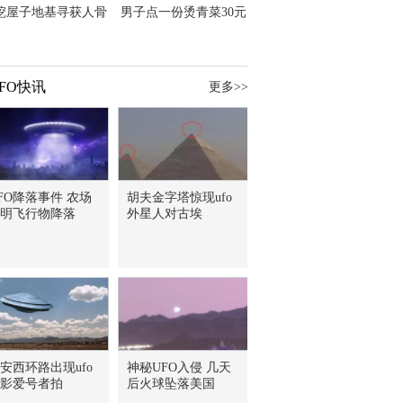
挖屋子地基寻获人骨
男子点一份烫青菜30元
主直觉就是失踪父亲
但份量让他苦笑菜涨
价？
FO快讯
更多>>
FO降落事件 农场
胡夫金字塔惊现ufo
明飞行物降落
外星人对古埃
安西环路出现ufo
神秘UFO入侵 几天
影爱号者拍
后火球坠落美国