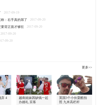
2017-09-19
了
2017-09-20
笑称：右手真的屌了
2017-09-20
定要背正面才够狂
2017-09-20
017-09-20
更多>>
弃 4
越南姐妹因缺钱一起
英国3个小伙耍酷拍
办婚礼 宾客
照 九米高栏杆