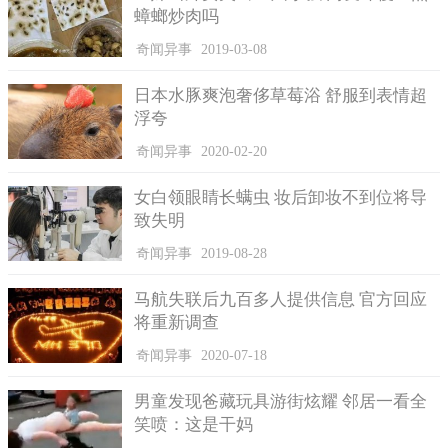
蟑螂炒肉吗
奇闻异事
2019-03-08
日本水豚爽泡奢侈草莓浴 舒服到表情超
浮夸
奇闻异事
2020-02-20
女白领眼睛长螨虫 妆后卸妆不到位将导
致失明
奇闻异事
2019-08-28
马航失联后九百多人提供信息 官方回应
将重新调查
奇闻异事
2020-07-18
男童发现爸藏玩具游街炫耀 邻居一看全
笑喷：这是干妈