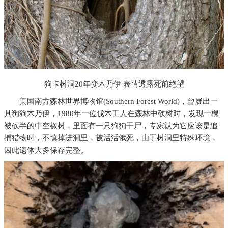
狗卡树洞20年变木乃伊 表情透露死前绝望
美国南方森林世界博物馆(Southern Forest World)，曾展出一
具狗狗木乃伊，1980年一位伐木工人在森林中砍树时，发现一棵
被砍半的中空橡树，里面有一只狗狗干尸，专家认为它应该是追
捕猎物时，不慎掉进洞里，被活活饿死，由于树洞里特殊环境，
因此遗体大多保存完整。