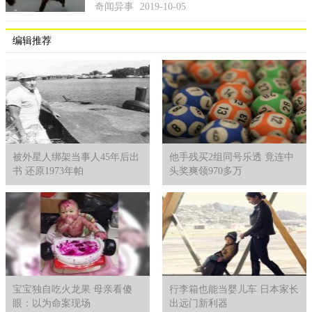
奇闻异事
2019-10-05
编辑推荐
被外星人绑架当事人45年后出
他手残买2组同号乐透 竟连中
书 还原1973年帕
头奖爽领970多万
宝宝独自吃火龙果 母亲看傻
行李箱也能当婴儿车 日本家长
眼：以为命案现场
出远门新利器