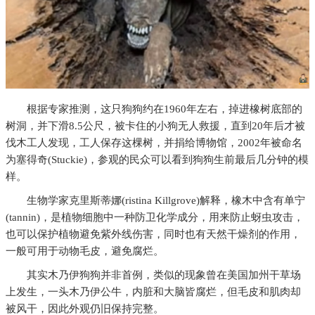
根据专家推测，这只狗狗约在1960年左右，掉进橡树底部的
树洞，并下滑8.5公尺，被卡住的小狗无人救援，直到20年后才被
伐木工人发现，工人保存这棵树，并捐给博物馆，2002年被命名
为塞得奇(Stuckie)，参观的民众可以看到狗狗生前最后几分钟的模
样。
生物学家克里斯蒂娜(ristina Killgrove)解释，橡木中含有单宁
(tannin)，是植物细胞中一种防卫化学成分，用来防止蚜虫攻击，
也可以保护植物避免紫外线伤害，同时也有天然干燥剂的作用，
一般可用于动物毛皮，避免腐烂。
其实木乃伊狗狗并非首例，类似的现象曾在美国加州干草场
上发生，一头木乃伊公牛，内脏和大脑皆腐烂，但毛皮和肌肉却
被风干，因此外观仍旧保持完整。