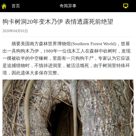
首页
奇闻异事
狗卡树洞20年变木乃伊 表情透露死前绝望
2020年04月01日
摘要
美国南方森林世界博物馆(Southern Forest World)，曾展
出一具狗狗木乃伊，1980年一位伐木工人在森林中砍树时，发现
一棵被砍半的中空橡树，里面有一只狗狗干尸，专家认为它应该
是追捕猎物时，不慎掉进洞里，被活活饿死，由于树洞里特殊环
境，因此遗体大多保存完整。