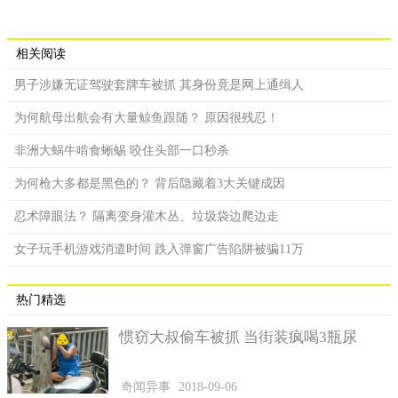
相关阅读
男子涉嫌无证驾驶套牌车被抓 其身份竟是网上通缉人
为何航母出航会有大量鲸鱼跟随？ 原因很残忍！
非洲大蜗牛啃食蜥蜴 咬住头部一口秒杀
为何枪大多都是黑色的？ 背后隐藏着3大关键成因
忍术障眼法？ 隔离变身灌木丛、垃圾袋边爬边走
女子玩手机游戏消遣时间 跌入弹窗广告陷阱被骗11万
热门精选
惯窃大叔偷车被抓 当街装疯喝3瓶尿
奇闻异事
2018-09-06