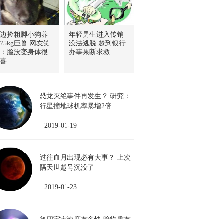
边捡粗脚小狗养
年轻男生进入传销
75kg巨兽 网友笑
没法逃脱 趁到银行
：脸没变身体很
办事果断求救
喜
恐龙灭绝事件再发生？ 研究：
行星撞地球机率暴增2倍
2019-01-19
过往血月出现必有大事？ 上次
隔天世越号沉没了
2019-01-23