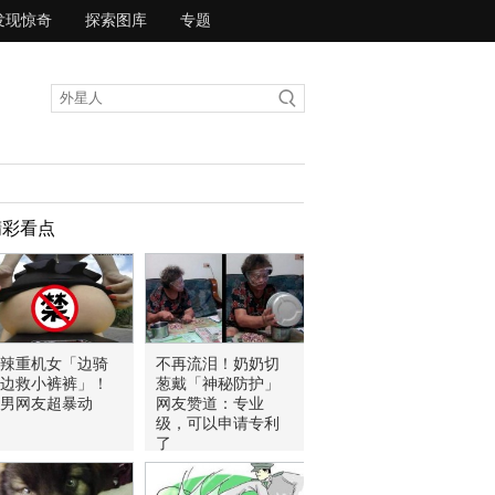
发现惊奇
探索图库
专题
精彩看点
辣重机女「边骑
不再流泪！奶奶切
边救小裤裤」！
葱戴「神秘防护」
男网友超暴动
网友赞道：专业
级，可以申请专利
了