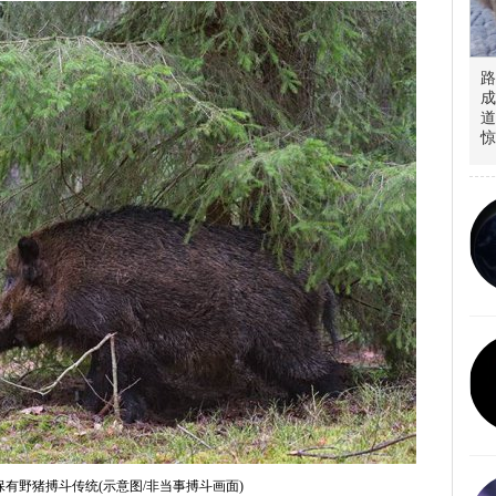
路
成
道
惊
有野猪搏斗传统(示意图/非当事搏斗画面)