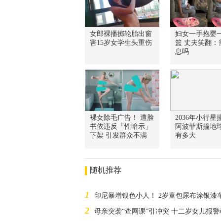
女郎裸播掷轮胎出窗
妇女一手抱婴
害15岁女学生头重伤
篮 丈夫笑翻：
息吗
裸女除毛广告！ 遭脸
2036年小行星
书依违反「性暗示」
阿波菲斯撞地
下架 引发群众不满
有多大
随机推荐
1
印尼暴增银色小人！ 2岁童包尿布涂银
2
母亲突袭“查网课”引冲突 十二岁女儿报警