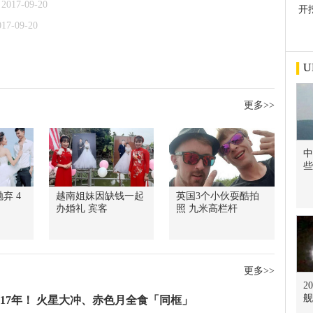
2017-09-20
开
屋
017-09-20
U
更多>>
中
些
弃 4
越南姐妹因缺钱一起
英国3个小伙耍酷拍
办婚礼 宾客
照 九米高栏杆
更多>>
2
舰
17年！ 火星大冲、赤色月全食「同框」