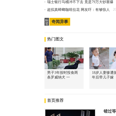
瑞士银行马桶冲不下去 竟是79万大钞塞爆
2
超拟真蟑螂咖啡拉花 网友吓：有够惊人
标
奇闻异事
签
热门图文
男子3年按时投食两
18岁人妻惨遭抛
条罗威纳犬 一
年后带儿子嫁
首页推荐
错过等