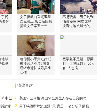
一手摇
女子拒戴口罩嘲讽星
不是玩具！男子钓到
需要休
巴克员工 店员获巨额
油漆怪鱼 网友惊呼：
捐款女子索要一半
没看过这么鲜艳的
撞地球
迷你婴小手穿过婚戒
数学差不是错！原因
球概率
被预言活不过3周 她
叫「计算障碍」 20人
逆转命运长成最美小
有1人患病
女孩
猜你喜欢
1
漆车阵中乞讨
美国51区真相 美国51区外星人存在是真的吗
2
称被“家暴”
男子喝酒断片流血泪3天 竟是8.5公分筷子插眼