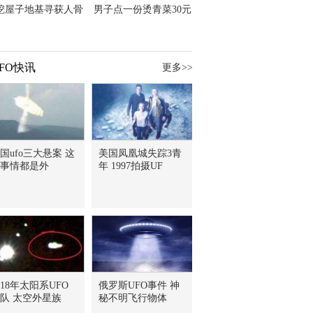
挖屋子地基寻获人骨
男子点一份烫青菜30元
主直觉就是失踪父亲
但份量让他苦笑菜涨
价？
FO快讯
更多>>
国ufo三大悬案 这
美国凤凰城失踪3青
事情都是外
年 1997拍摄UF
018年太阳系UFO
俄罗斯UFO事件 神
队 太空外星族
秘不明飞行物体