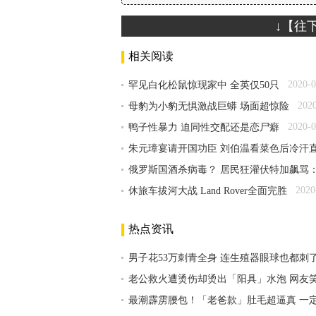
↓【往
相关阅读
2020-0
罕见白化松鼠惊现家中 全英仅50只
202
母豹为小豹无惧激战巨蟒 场面超惊险
2020-0
鸭子性暴力 迫同性交配还是恋尸癖
朱元璋宴请开国功臣 刘伯温看菜色后冷汗
俄罗斯国酒杀病毒？ 居民狂灌伏特加飙骂
2020
休旅车拔河大战 Land Rover全面完胜
热点资讯
男子花53万刺青全身 连生殖器眼球也都刺
老公救火遭烫伤却烫出「阳具」水泡 网友
最潮霹雳腰包！「老爸款」肚毛超逼真 一