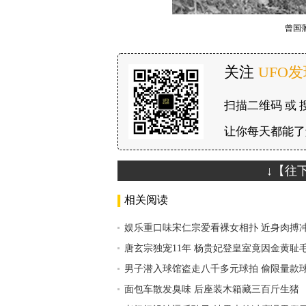
曾国
关注
UFO
扫描二维码 或 
让你每天都能了
↓【往
相关阅读
娱乐重口味宋仁宗爱看裸女相扑 近身肉搏
唐玄宗独宠11年 杨贵妃登皇室竟因金黄耻
男子潜入球馆盗走八千多元球拍 偷限量款
面包车散发臭味 后座装木箱藏三百斤生猪