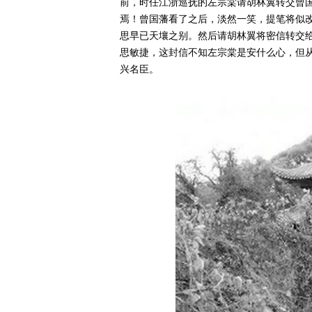
前，时任江浙巡抚的左宗棠请胡林翼转交曾
焉！曾国藩看了之后，淡然一笑，提笔将似
思早已天壤之别。然后请胡林翼将密信转交
思敏捷，这封信不知左宗棠是安什么心，但
兴名臣。