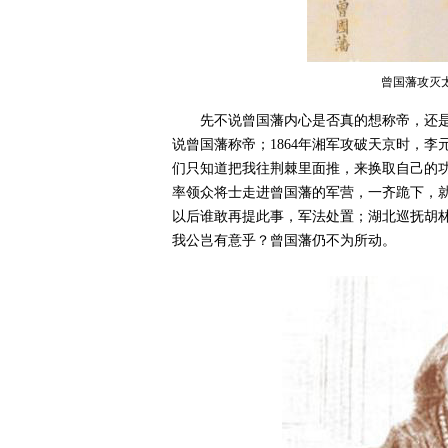
曾国藩攻灭
先不说曾国藩内心是否真的想称帝，还
说曾国藩称帝；1864年湘军攻破天京时，
们只知道把我往荆棘里面推，来换取自己的
率领众将士走进曾国藩的军营，一齐跪下，
以后谁敢再提此事，军法处置；湖北巡抚胡
我公岂有意乎？曾国藩仍不为所动。