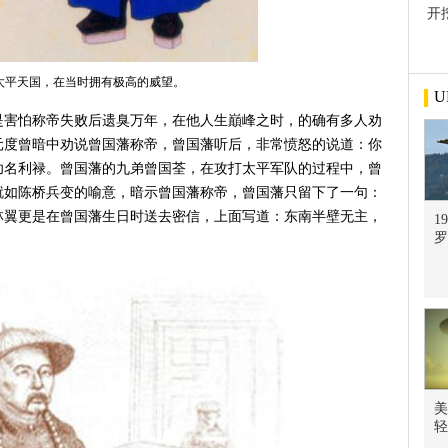
开
屋
太平天国，在当时拥有极高的威望。
U
是害怕称帝失败后遗臭万年，在他人生巔峰之时，的确有多人劝
李元度曾暗中劝说曾国藩称帝，曾国藩听后，非常愤怒的说道：你
功名利禄。曾国藩的九弟曾国荃，在攻打太平军队的过程中，曾
就如陈桥兵变的喻意，暗示曾国藩称帝，曾国藩只留下了一句：
林翼更是在曾国藩生日时送去密信，上面写道：东南半壁无主，
1
罗
美
轻