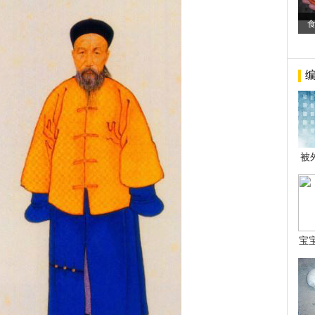
被
年后
宝
看