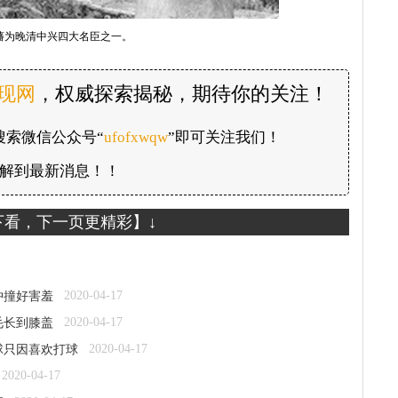
藩为晚清中兴四大名臣之一。
发现网
，权威探索揭秘，期待你的关注！
搜索微信公众号“
ufofxwqw
”即可关注我们！
解到最新消息！！
下看，下一页更精彩】↓
2020-04-17
冲撞好害羞
2020-04-17
毛长到膝盖
2020-04-17
球只因喜欢打球
2020-04-17