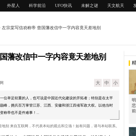
外星人
科学前沿
UFO快讯
未解之谜
天文航天
> 左宗棠写信劝称帝 曾国藩改信中一字内容竟天差地别
曾国藩改信中一字内容竟天差地别
现网
大
中
小
一位举足轻重的人，也可说是中国近代化建设的开拓者；特别是在太平
明
巔峰，拥兵百万掌管江苏、江西、安徽和浙江四省军政大权。以他当时
悲
前
称帝也不是件难事！...
天差地别 来自互联网，不代表本站的观点和立场！如有问题，请与本站联系。