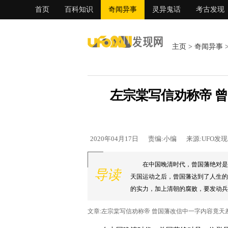
首页
百科知识
奇闻异事
灵异鬼话
考古发现
主页
>
奇闻异事
左宗棠写信劝称帝 
2020年04月17日
责编:小编
来源:UFO发
在中国晚清时代，曾国藩绝对是
导读
天国运动之后，曾国藩达到了人生的
的实力，加上清朝的腐败，要发动兵变
文章:左宗棠写信劝称帝 曾国藩改信中一字内容竟