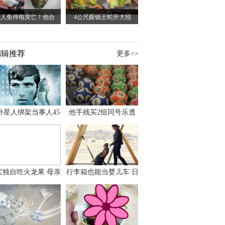
食人鱼停电突亡！他合
4公尺眼镜王蛇开大招
编辑推荐
更多>>
外星人绑架当事人45
他手残买2组同号乐透
出书 还原1973年帕
竟连中头奖爽领970多
斯卡古拉事件
万
宝独自吃火龙果 母亲
行李箱也能当婴儿车 日
傻眼：以为命案现场
本家长出远门新利器