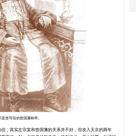
宗棠曾写信劝曾国藩称帝。
的信，其实左宗棠和曾国藩的关系并不好，但攻入天京的两年