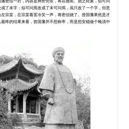
国藩密信一封，内容是神所凭依，将在德矣。鼎之轻重，似可问
改成了未字；似可问焉改成了未可问焉，虽只改了一个字，但意
给左宗棠，左宗棠看罢冷笑一声，将密信烧了。曾国藩果然是才
从最终的结果来看，曾国藩并不想称帝，而是想安稳做个晚清中