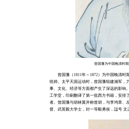
曾国藩为中国晚清时期
曾国藩（1811年～1872）为中国晚
统帅。太平天国运动时，曾国藩组建湘军，
事、文化、经济等方面都产生了深远的影响
工学堂，印刷翻译了第一批西方书籍，安排
者。曾国藩与胡林翼并称曾胡，与李鸿章、
督、武英殿大学士，封一等毅勇侯，諡号 文