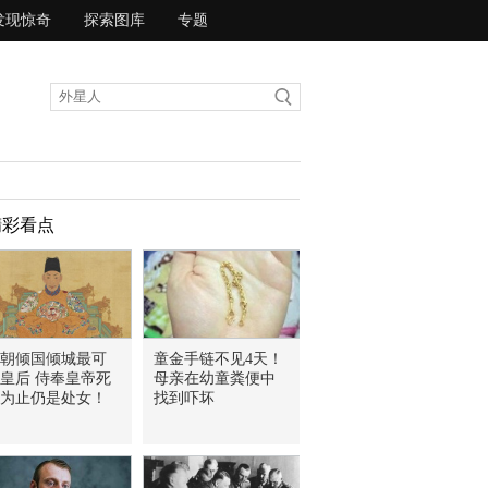
发现惊奇
探索图库
专题
精彩看点
朝倾国倾城最可
童金手链不见4天！
皇后 侍奉皇帝死
母亲在幼童粪便中
为止仍是处女！
找到吓坏