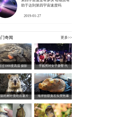
第四宇宙速度有多快 暗物质有
助于达到第四宇宙速度吗
2019-01-27
热门奇闻
更多>>
挺过1000度高温 摄影
手贱男对女子袭臀 代
袋鼠吃树叶竟吃出薯片
海岸拾获臭石头突然暴