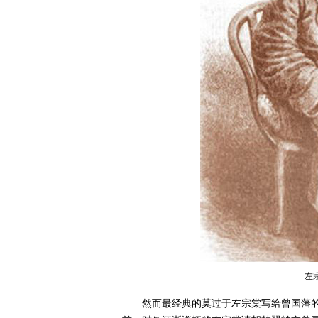
左
然而最经典的莫过于左宗棠写给曾国藩