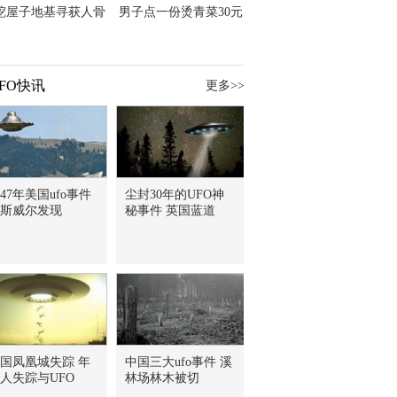
挖屋子地基寻获人骨
男子点一份烫青菜30元
主直觉就是失踪父亲
但份量让他苦笑菜涨
价？
FO快讯
更多>>
947年美国ufo事件
尘封30年的UFO神
斯威尔发现
秘事件 英国蓝道
国凤凰城失踪 年
中国三大ufo事件 溪
人失踪与UFO
林场林木被切