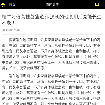
首页
奇闻异事
端午习俗高挂菖蒲避邪 汉朝的他食用后竟能长生
不老！
2020年06月28日
摘要
端午连假期间，许多家庭都会延续老一辈传承下来的习
俗，在家门口前高挂艾草、菖蒲，菖蒲样子像剑一样，因此有驱
邪之意，而艾字音通健，不只有身体强壮之意，也和榕枝一样，
有避邪之意；此外，菖蒲还有一个传说，即是在葛洪《神仙传》
中更是记载，在汉武帝时期有王兴一人听说仙人教传服用菖蒲，
得以长生，便采食服用不停。
端午连假期间，许多家庭都会延续老一辈传承下来的习俗，
在家门口前高挂艾草、菖蒲，菖蒲样子像剑一样，因此有驱邪之
意，而艾字音通健，不只有身体强壮之意，也和榕枝一样，有避
邪之意；此外，菖蒲还有一个传说，即是在葛洪《神仙传》中更
是记载，在汉武帝时期有王兴一人听说仙人教传服用菖蒲，得以
长生，便采食服用不停，到了北朝魏武帝时身体甚至还硬朗建