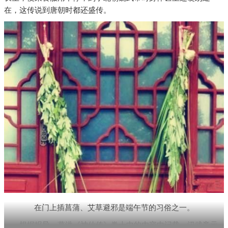
在，这传说到唐朝时都还盛传。
在门上插菖蒲、艾草避邪是端午节的习俗之一。
根据报导，葛洪《神仙传》卷十中的内容中记载，汉武帝元