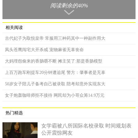
阅读剩余的40%
封二年时其带着董仲舒、东方朔等大臣上嵩山斋戒祭神；到了夜
里，突然有身高二丈、耳朵高出头顶下垂至肩的仙人出现，汉武
帝恭敬请问来历，仙人便道是九疑之神，为采长生仙株菖蒲而
来，仙人听闻嵩山中岳山石上长着根茎一寸九节的菖蒲，服用可
相关阅读
以长生，不过，仙人说完话后，便消失而去；然而，汉武帝告诉
古代妃子为取悦皇帝 常服用三种药其中一种副作用大
左右侍臣说，他不是想学道服食长生仙株菖蒲之人，那仙人必定
是中岳之神来晓谕朕。
凤头苍鹰闯宅大开杀戒 宠物麻雀无辜丧命
之后，汉武帝采集菖蒲服用了2年，但是，汉武帝只要一食用
大妈埋怨偷来的香肠嚼不断 摊主笑了:那是香肠模型
热菖蒲就让他觉得烦闷不快，后来便不再继续服用了；当时，不
上百万跑车刚提车20分钟遭追尾 警方：肇事者是无辜
少侍官争相仿效服用菖蒲，但也未能持久，其中唯有王兴一人听
说仙人教汉武帝服用长生菖蒲，于是不停采食，没想到，王兴到
50岁女子陪儿子备考自己被录取 陪考却意外实现东大
了北朝魏武帝时还建在，传说当时巷弄邻里都说王兴看起来像50
女子炮轰咖啡师拒不接待 网民却为小哥众筹14.9万元
岁左右的人，王兴这人看似身体强健，还传能日行三百里，不
过，再历经多年以后，就不知王兴何去何从了。
热门精选
女学霸被八所国际名校录取 时间规划表
公开震惊网友