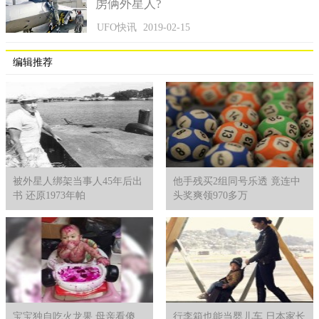
虏俩外星人?
UFO快讯
2019-02-15
编辑推荐
被外星人绑架当事人45年后出
他手残买2组同号乐透 竟连中
书 还原1973年帕
头奖爽领970多万
菖蒲（示意图）
宝宝独自吃火龙果 母亲看傻
行李箱也能当婴儿车 日本家长