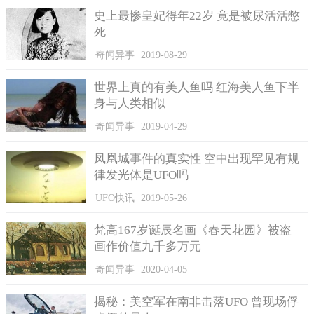
史上最惨皇妃得年22岁 竟是被尿活活憋
死
奇闻异事
2019-08-29
汉武帝（示意图）
王兴服用菖蒲长生的传说，直到唐朝时都还盛传，唐朝李白
世界上真的有美人鱼吗 红海美人鱼下半
《嵩山采菖蒲者》的诗中，就宛如重现当时场景，神仙多古貌，
身与人类相似
双耳下垂肩。嵩岳逢汉武，疑是九疑仙。我来采菖蒲，服食可延
奇闻异事
2019-04-29
年。言终忽不见，灭影入云烟。喻帝竟莫悟，终归茂陵田。
凤凰城事件的真实性 空中出现罕见有规
律发光体是UFO吗
UFO快讯
2019-05-26
梵高167岁诞辰名画《春天花园》被盗
画作价值九千多万元
奇闻异事
2020-04-05
揭秘：美空军在南非击落UFO 曾现场俘