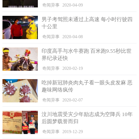
奇闻异事
2020-04-09
男子考驾照未通过上高速 每小时行驶四
十公里
奇闻异事
2020-04-08
印度高手与水牛赛跑 百米跑9.55秒比世
界纪录还快
奇闻异事
2020-02-19
吃掉新冠肺炎肉丸子看一眼头皮发麻 恶
趣味网络疯传
奇闻异事
2020-02-07
汶川地震受灾少年励志成为空降兵 10年
后圆梦载誉而归
奇闻异事
2019-12-29