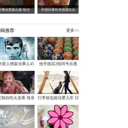
亚裔涂黑脸出庭 呛法
外国幼童吃肯德基吐出
编辑推荐
更多>>
外星人绑架当事人45
他手残买2组同号乐透
出书 还原1973年帕
竟连中头奖爽领970多
斯卡古拉事件
万
宝独自吃火龙果 母亲
行李箱也能当婴儿车 日
傻眼：以为命案现场
本家长出远门新利器