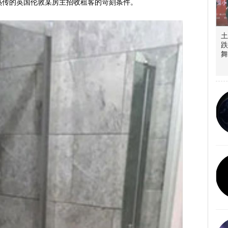
热传的英国伦敦某房主招收租客的苛刻条件。
土
跌
舞