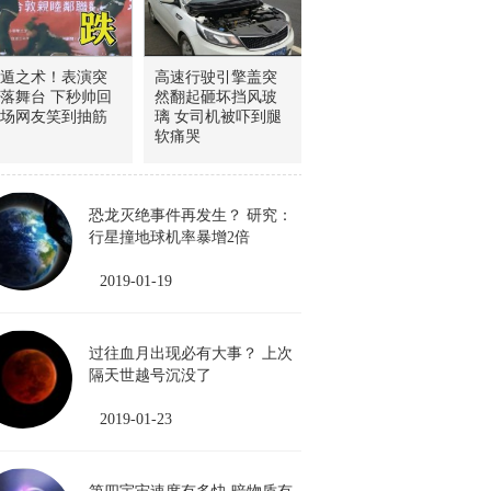
遁之术！表演突
高速行驶引擎盖突
落舞台 下秒帅回
然翻起砸坏挡风玻
场网友笑到抽筋
璃 女司机被吓到腿
软痛哭
恐龙灭绝事件再发生？ 研究：
行星撞地球机率暴增2倍
2019-01-19
过往血月出现必有大事？ 上次
隔天世越号沉没了
2019-01-23