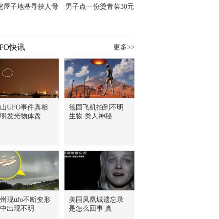
挖屋子地基寻获人骨
男子点一份烫青菜30元
主直觉就是失踪父亲
但份量让他苦笑菜涨
价？
FO快讯
更多>>
山UFO事件真相
德国飞机拍到不明
明发光物体盘
生物 类人神秘
州现ufo不断变形
美国凤凰城遗忘录
中出现不明
是怎么回事 真