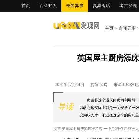
首页
百科知识
奇闻异事
灵异鬼话
考古发现
主页
>
奇闻异事
英国屋主厨房添床
2020年07月14日
责编:宝玲
来源:UFO发
房主将这个逼仄的房间利用得十
导读
以蔽之这实际上就是一间安放了一张
变为双人床，不过在这么窄的房间里能
文章:英国屋主厨房添床招租客 一个月6千仅租亚洲