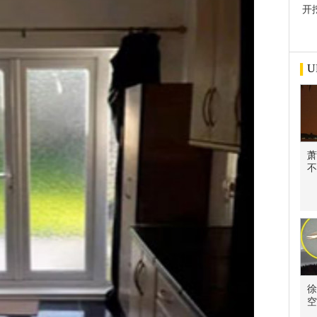
开
屋
U
萧
不
徐
空