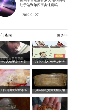
第四宇宙速度有多快 暗物质有
助于达到第四宇宙速度吗
2019-01-27
热门奇闻
更多>>
国外知名钢琴家意外被
楼上冲击钻致天花板大
幼儿园厨房食材发霉小
真实解密黄河鬼棺真相