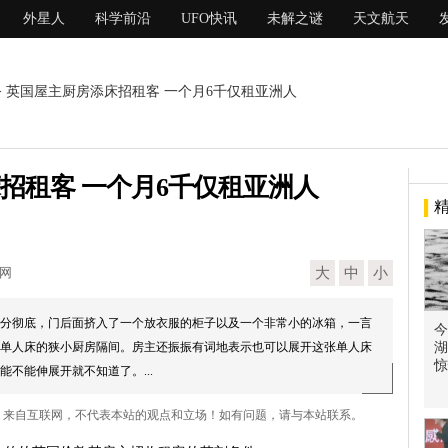
外星人
科学前沿
UFO快讯
未解之谜
天文航天
> 英国屋主厨房添床招租客 一个月6千仅租亚洲人
招租客 一个月6千仅租亚洲人
现网
大
中
小
分彻底，门后面挤入了一个放衣服的柜子以及一个非常小的冰箱，一言
今
单人床的狭小厨房隔间。房主还振振有词地表示也可以展开这张单人床
湖
惊
不能伸展开就不知道了。...
人 来自互联网，不代表本站的观点和立场！如有问题，请与本站联系。