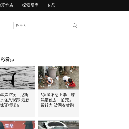
发现惊奇
探索图库
专题
精彩看点
年第12次！尼斯
5岁童不想上学！辣
水怪又现踪 最新
妈带他去「拾荒」
悚证据曝光
帮转念 被网友赞翻