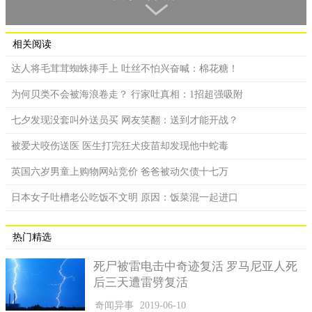
相关阅读
达人将毛茸茸蜘蛛捧手上 吐丝不怕兴奋喊：棉花糖！
为何贝类不会被海浪卷走？ 行家吐真相：1招超强吸附
目前这颗钻石已经送往比利时，预计将在下月拍卖，估计金额可
七夕发现没套叫外送员买 网友笑翻：送到才能开战？
达到1800万美金。
被爱犬咬伤送医 医生打完狂犬疫苗却发现他中蛇毒
对此投资公司BMO Capital Markets的分析师爱德华（Edward
英国六岁男童上购物网站竞价 爸爸被动欠债十七万
Sterck）表示，这颗钻石的价值预估高达1800万美金（约1.24亿元
人民币），目前已被送往比利时，预计将在下个月拍卖出售。
日本女子吐槽老公吃饭不文明 原因：饭菜混一起进口
据了解，2018年莱索托曾挖出一颗910克拉的超大钻石，该颗
钻石还被封为是莱索托传奇（Lesotho Legend），当年它被以4千
热门精选
万美金的价位售出。今年挖到的这颗442克拉钻石，则是当地自
2018年后最大的一颗。莱索托是非洲南部的内陆国，人口大约200
死尸被雷电击中奇迹复活 罗马尼亚人死
万，该国以生产露天的钻石闻名。
后三天遭雷劈复活
矿业公司Gem Diamonds透露，这颗442克拉的钻石贩售所
奇闻异事
2019-06-10