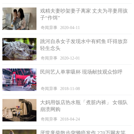
得，将会挪用一部分来回馈当地民众，做为社区建设和当地居民
戏精夫妻吵架妻子离家 丈夫为寻妻用孩
的福利。
子“作饵”
奇闻异事
2020-04-11
跳河自杀女子发现水中有鳄鱼 吓得放弃
轻生念头
奇闻异事
2020-12-01
民间艺人单掌吸杯 现场献技观众惊呼
奇闻异事
2018-11-08
大妈用饭店热水瓶「煮脏内裤」 女领队
崩溃网购
奇闻异事
2018-04-24
厌世废柴散步突懒癌发作 270万网友笑