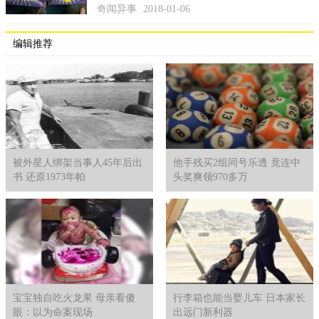
奇闻异事
2018-01-06
编辑推荐
被外星人绑架当事人45年后出
他手残买2组同号乐透 竟连中
书 还原1973年帕
头奖爽领970多万
宝宝独自吃火龙果 母亲看傻
行李箱也能当婴儿车 日本家长
眼：以为命案现场
出远门新利器