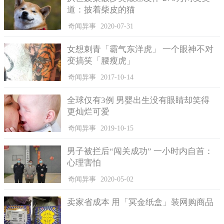
道：披着柴皮的猫
奇闻异事
2020-07-31
女想刺青「霸气东洋虎」 一个眼神不对
变搞笑「腰瘦虎」
奇闻异事
2017-10-14
全球仅有3例 男婴出生没有眼睛却笑得
更灿烂可爱
奇闻异事
2019-10-15
男子被拦后“闯关成功” 一小时内自首：
心理害怕
奇闻异事
2020-05-02
卖家省成本 用「冥金纸盒」装网购商品