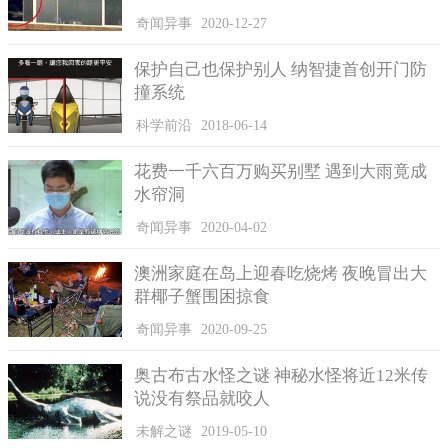
奇闻异事
2020-12-27
保护自己也保护别人 纳智捷首创开门防
撞系统
科学前沿
2018-06-14
花费一千六百万购买别墅 遇到大雨竟成
水帘洞
奇闻异事
2020-04-02
澳洲家庭在岛上迎春吃烧烤 夜晚冒出大
群椰子蟹围困掠食
奇闻异事
2020-09-25
奥古布古水怪之谜 神秘水怪将近12米传
说没有祭品就咬人
未解之谜
2019-05-10