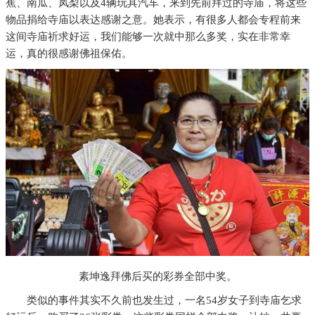
蕉、南瓜、凤梨以及4辆玩具汽车，来到先前拜过的寺庙，将这些
物品捐给寺庙以表达感谢之意。她表示，有很多人都会专程前来
这间寺庙祈求好运，我们能够一次就中那么多奖，实在非常幸
运，真的很感谢佛祖保佑。
素坤逸拜佛后买的彩券全部中奖。
类似的事件其实不久前也发生过，一名54岁女子到寺庙乞求