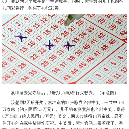
88，她认为这个数字是个幸运数字。同时，素坤逸的儿子也前往
几间彩券行，购买了40张彩券。
素坤逸去完寺庙后，到好几间彩券行买彩券。（示意图）
没想到2天后开奖，素坤逸的32张彩券全部中奖，一共中了6
万泰銖（约人民币1.3万元）。儿子的40张竟然也全部中奖，赢得
8万泰銖（约人民币1.7万元）奖金，两人共获得14万泰銖，忍不
住开心的在家中放鞭炮庆祝。中奖后，素坤逸马上带着椰子、香