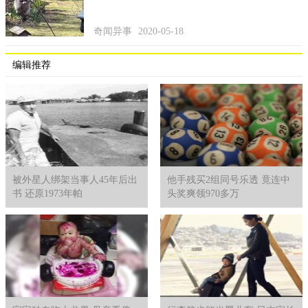
奇闻异事
2020-05-18
编辑推荐
被外星人绑架当事人45年后出
他手残买2组同号乐透 竟连中
书 还原1973年帕
头奖爽领970多万