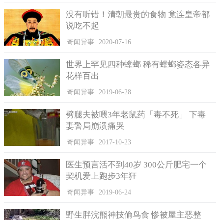
没有听错！清朝最贵的食物 竟连皇帝都
说吃不起
奇闻异事
2020-07-16
世界上罕见四种螳螂 稀有螳螂姿态各异
花样百出
奇闻异事
2019-06-28
劈腿夫被喂3年老鼠药「毒不死」 下毒
妻警局崩溃痛哭
奇闻异事
2017-10-23
医生预言活不到40岁 300公斤肥宅一个
契机爱上跑步3年狂
奇闻异事
2019-06-24
野生胖浣熊神技偷鸟食 惨被屋主恶整