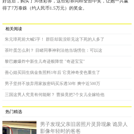
好运后，购买了36张彩券，这些彩券同样全部中奖，让她一共赢
得了7万泰銖（约人民币1.5万元）的奖金。
相关阅读
朱元璋死前大喊5字！ 群臣却装没听见这下死的人多了
茶叶蛋怎么剥？ 目睹同事神剥法他当场愣住：可以这
黎巴嫩爆炸中新生儿奇迹般降世 "奇迹宝宝"
善心姐买回生病金鱼照料1年后 它竟神奇变色重生了
男子坚持不放弃用家族密码买乐透50年 爽中近500万
三国这男人究竟有何能耐？ 曹操竟把7个女儿全嫁给他
热门精选
男子发现父亲旧居照片灵异现象 诡异人
影像年轻时的爸爸