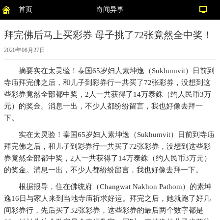
首页
奇闻异事
拜完佛后马上买彩券 母子挑了72张竟然全中奖！
2020年08月27日
摘要
实在太灵验！泰国65岁妇人素坤逸（Sukhumvit）日前到
寺庙拜完佛之后，和儿子到彩券行一共买了72张彩券，没想到这
些彩券竟然全部都中奖，2人一共获得了14万泰銖（约人民币3万
元）的奖金。消息一出，不少人都纷纷留言，我也好像去拜一
下。
实在太灵验！泰国65岁妇人素坤逸（Sukhumvit）日前到寺庙
拜完佛之后，和儿子到彩券行一共买了72张彩券，没想到这些彩
券竟然全部都中奖，2人一共获得了14万泰銖（约人民币3万元）
的奖金。消息一出，不少人都纷纷留言，我也好像去拜一下。
根据报导，住在佛统府（Changwat Nakhon Pathom）的素坤
逸16日与家人来到当地寺庙祈求好运。拜完之后，她就跑了好几
间彩券行，先后买了32张彩券，这些彩券的最后两个数字都是