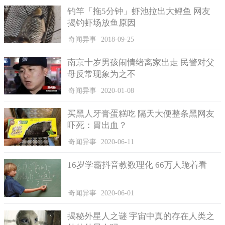
钓竿「拖5分钟」虾池拉出大鲤鱼 网友
揭钓虾场放鱼原因
奇闻异事
2018-09-25
南京十岁男孩闹情绪离家出走 民警对父
母反常现象为之不
奇闻异事
2020-01-08
买黑人牙膏蛋糕吃 隔天大便整条黑网友
吓死：胃出血？
奇闻异事
2020-06-11
16岁学霸抖音教数理化 66万人跪着看
奇闻异事
2020-06-01
揭秘外星人之谜 宇宙中真的存在人类之