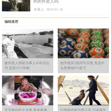
外的外星人吗
外星人
2019-01-18
编辑推荐
被外星人绑架当事人45年后出
他手残买2组同号乐透 竟连中
书 还原1973年帕
头奖爽领970多万
宝宝独自吃火龙果 母亲看傻
行李箱也能当婴儿车 日本家长