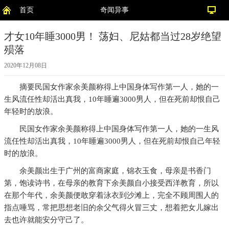
首页
奇闻异事
才女10年睡3000男！ 荡妇、尼姑都当过28岁绝望
殒落
2020年12月08日
摘要
民国女作家余美颜称得上中国身体写作第一人，她的一
生风流任性却活出真我，10年睡遍3000男人，但在死前却恨自己
年轻时的放浪。
民国女作家余美颜称得上中国身体写作第一人，她的一生风
流任性却活出真我，10年睡遍3000男人，但在死前却恨自己年轻
时的放浪。
余美颜出生于广州的富商家庭，锦衣玉食，母亲是书香门
第，饱读诗书，在母亲的教育下余美颜自小接受西洋教育，所以
在那个年代，余美颜便敢穿着泳衣到沙滩上，完全不顾周围人的
指点唾骂，常把思想老旧的余父气得火冒三丈，想着把女儿嫁出
去也许就能安分守己了。