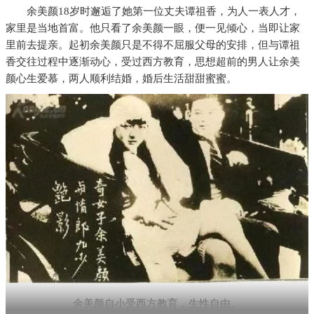
余美颜18岁时邂逅了她第一位丈夫谭祖香，为人一表人才，
家里是当地首富。他只看了余美颜一眼，便一见倾心，当即让家
里前去提亲。起初余美颜只是不得不屈服父母的安排，但与谭祖
香交往过程中逐渐动心，受过西方教育，思想超前的男人让余美
颜心生爱慕，两人顺利结婚，婚后生活甜甜蜜蜜。
余美颜自小受西方教育，生性自由。