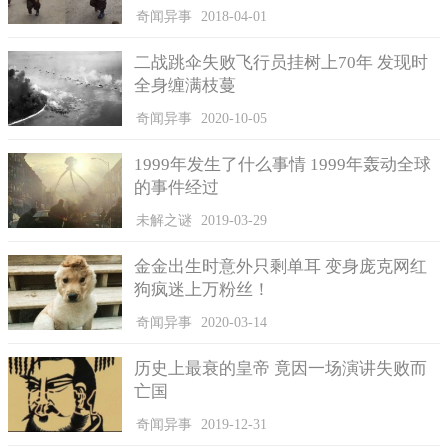
奇闻异事
2018-04-01
二战跳伞失败飞行员挂树上70年 发现时
全身缠满枝蔓
奇闻异事
2020-10-05
1999年发生了什么事情 1999年轰动全球
的事件经过
未解之谜
2019-03-29
金金出生时意外只剩单耳 变身庞克网红
狗疯迷上万粉丝！
奇闻异事
2020-03-14
历史上最衰的皇帝 竟因一场演讲失败而
亡国
奇闻异事
2019-12-31