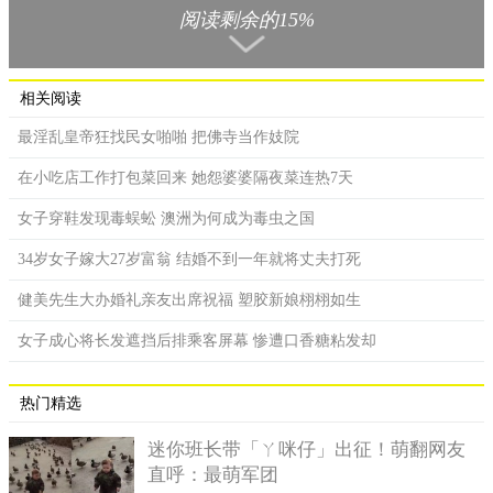
阅读剩余的15%
谁曾想谭家经济出现问题，为了家族丈夫不得不出国经商，
留下余美颜独守空房，刚刚尝到男欢女爱甜头的余美颜哪里受得
住寂寞，独自跑到广州，却因其打扮另类被作为杀害时任海军总
相关阅读
长程壁光的可疑分子拘捕。
最淫乱皇帝狂找民女啪啪 把佛寺当作妓院
鋃鐺入狱的余美颜，幸亏在一个县长亲戚的帮助下，被保释
了出来，但这次的事情闹得谭家不愉快，直接休了余美颜，余家
在小吃店工作打包菜回来 她怨婆婆隔夜菜连热7天
也有失颜面，把余美颜丢进习艺所看管改进，那里与监狱没什么
分别，不仅不能随意出入，而且还要被强迫着学习谋生的技艺。
女子穿鞋发现毒蜈蚣 澳洲为何成为毒虫之国
从习艺所出来的余美颜和父亲断绝了关系后，经常去舞厅、
34岁女子嫁大27岁富翁 结婚不到一年就将丈夫打死
酒吧这些地方，凭借出众的容貌很快就在这个圈子里出了名，结
健美先生大办婚礼亲友出席祝福 塑胶新娘栩栩如生
交了许多富家子弟。她大把大把地花着这些男人给她的钱，自由
自在地活着，曾先后交过3000多个男朋友。
女子成心将长发遮挡后排乘客屏幕 惨遭口香糖粘发却
数年后，余美颜对这种浪荡生活也渐生厌倦，觉得人生实在
没有意义，于是便到九龙青山佛寺当尼姑。她三戒已受，结果消
热门精选
息不脛而走，到青山寺去看她的人络绎不绝，主持认为有碍清
迷你班长带「ㄚ咪仔」出征！萌翻网友
规，便赶她离寺。在这种情况下，28岁余美颜终于走上了自杀一
直呼：最萌军团
途，望来世是个自由并且纯洁的女子。