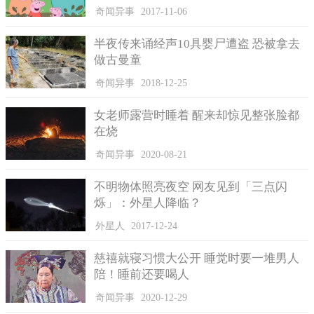
奇闻异事
2017-11-06
虽然韦林先生认为这张照片展示的是一个色情雕塑，但并不
是所有人都这么相信。
半夜传来诵经声10具婴尸遭盗 恐被拿去
第一次世界大战ufo专家奈杰尔·沃森在接受《镜报》在线采访
做古曼童
时说:“至少这与月球或火星上的外星人建筑或面孔有所不同。
奇闻异事
2018-12-25
“即使这是厄洛斯的雕像，为什么它会在这颗小行星上?”是古
希腊人参观并开始装饰它，使它更有家的感觉，还是外星人启发
女老师露营时睡着 醒来却惊见整张脸都
古人复制他们的艺术?
在烧
“更有可能的是，这只是基于很少证据的偶像思维。”
奇闻异事
2020-08-21
不明物体照亮夜空 网友见到「三点闪
烁」：外星人降临？
外星人
2017-12-24
慈禧就寝习惯大公开 睡觉时要一堆男人
陪！睡前还要喝人
奇闻异事
2020-12-29