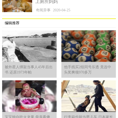
上厕所妈妈
奇闻异事
2020-04-25
编辑推荐
被外星人绑架当事人45年后出
他手残买2组同号乐透 竟连中
书 还原1973年帕
头奖爽领970多万
宝宝独自吃火龙果 母亲看傻
行李箱也能当婴儿车 日本家长