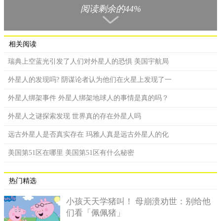
阅读剩余的44%
相关阅读
瑞典上空蓝光引发了人们对外星人的恐惧 美国宇航局
外星人的发现吗? 阴谋论者认为他们在火星上发现了一
外星人绑架事件 外星人绑架地球人的事情是真的吗？
外星人之谜探索发现 世界真的存在外星人吗
远古外星人是否真实存在 玛雅人真是远古外星人的化
美国第51区在哪里 美国第51区有什么秘密
你能看见它吗？
他补充说:“这颗小行星上可能有一座巨大的希腊神像。
热门精选
“我不相信巧合。在我看来，美国国家航空和宇宙航行局
小孩天天学猪叫！ 母崩溃劝世：别给他
(NASA)隐藏了这尊雕像的其余部分，他们无意中公布了这张特别
们看「佩佩猪」
的照片。”