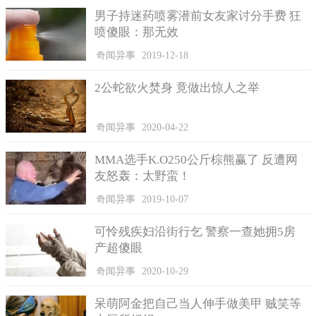
男子持迷药喷雾潜前女友家讨分手费 狂
喷傻眼：那无效
奇闻异事
2019-12-18
2公蛇欲火焚身 竟做出惊人之举
奇闻异事
2020-04-22
MMA选手K.O250公斤棕熊赢了 反遭网
友怒轰：太野蛮！
奇闻异事
2019-10-07
可怜残疾妇沿街行乞 警察一查她拥5房
产超傻眼
奇闻异事
2020-10-29
呆萌阿金把自己当人伸手做美甲 贼笑等