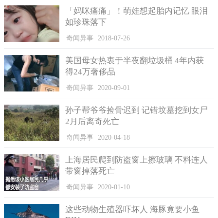
约200米，且该飞行器在经过贵阳上空的时候，应该也受到了天气
「妈咪痛痛」！萌娃想起胎内记忆 眼泪
变换的影响。
如珍珠落下
奇闻异事
2018-07-26
美国母女热衷于半夜翻垃圾桶 4年内获
得24万奢侈品
奇闻异事
2020-09-01
孙子帮爷爷捡骨迟到 记错坟墓挖到女尸
2月后离奇死亡
奇闻异事
2020-04-18
事情发生了20多年，这次的不明飞行物对贵阳当地也造成了
上海居民爬到防盗窗上擦玻璃 不料连人
很大的后遗症。例如遭受破坏的地区，磁场变得很强，大部分的
带窗掉落死亡
树木生长缓慢，甚至出现几年都不长的现象。
奇闻异事
2020-01-10
不过贵阳出现的怪车到底是什么？真相又是什么？为什么会
这些动物生殖器吓坏人 海豚竟要小鱼
突袭林场及铁道部？这里面还是有很多的谜团。后来有些人认为