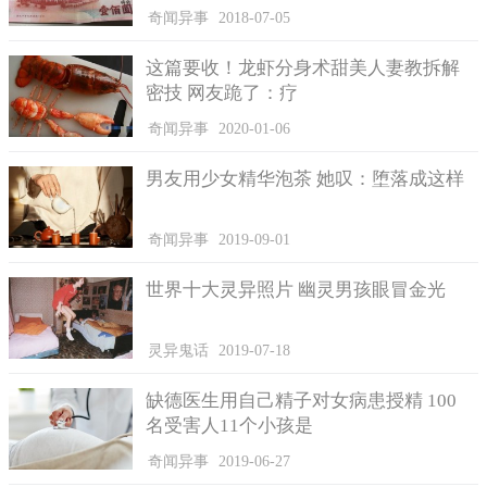
奇闻异事
2018-07-05
这篇要收！龙虾分身术甜美人妻教拆解
密技 网友跪了：疗
奇闻异事
2020-01-06
男友用少女精华泡茶 她叹：堕落成这样
分析怪车
奇闻异事
2019-09-01
对于贵阳发生的“空中怪车”事件，有很大一部分人认为是地
世界十大灵异照片 幽灵男孩眼冒金光
球以外的生物到访了，外星人肯定是存在的，且它们的科学技术
比较人类的强大的多，才会造成这么严重的破坏。
灵异鬼话
2019-07-18
贵州一位高级的研究人员在空中怪车出现后，一直不断的研
究，他坚信当天晚上出现的不明飞行怪器绝对不是大家幻想的，
缺德医生用自己精子对女病患授精 100
而是确实存在的事实。
名受害人11个小孩是
此飞行怪器应该是一种依靠射流推动的飞碟。按照他以往的
奇闻异事
2019-06-27
实验数据和林场的毁坏情况来看，他推测出了这个飞行器的宽度