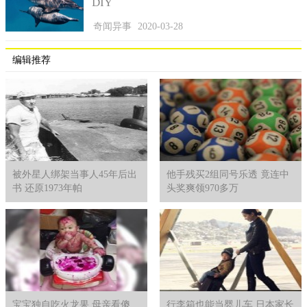
DIY
不会是真龙在搞怪吧？说实在的，过去了这么久，也是没有办法
再去探究了，当时没造成人员的伤亡已经是万幸了。
奇闻异事
2020-03-28
编辑推荐
被外星人绑架当事人45年后出
他手残买2组同号乐透 竟连中
书 还原1973年帕
头奖爽领970多万
宝宝独自吃火龙果 母亲看傻
行李箱也能当婴儿车 日本家长