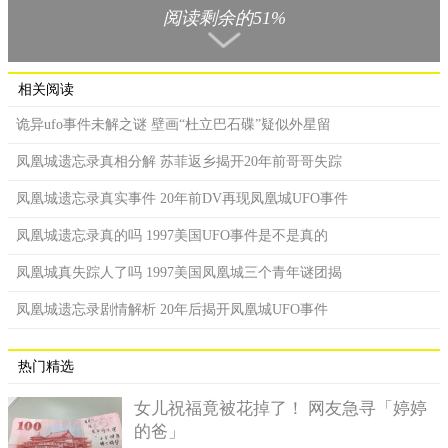
阅读剩余的51%
连四周的围墙也全部被吹倒，一些建厂房用的钢管也被切断，甚
至一节重达50来吨的车箱也被移动了20多米，且还是沿上坡的方
向移动，可想而知那风力是有多强，有多恐怖。
相关阅读
而厂区里当时刚好有一位巡逻的保安，一瞬间就被这怪风卷
起了20多米高，幸运的是落下来后人倒是没有受伤。隔天据统计
诡异ufo事件未解之谜 壁画“杜立巴石碟”疑似外星留
除了铁道部及树林遭受严重破坏外，人跟其它动物都没有受到伤
凤凰城遗忘录真相分解 苏菲返乡揭开20年前哥哥失踪
害，实在也是诡异。
凤凰城遗忘录真实事件 20年前DV再现凤凰城UFO事件
神秘飞行物
凤凰城遗忘录真的吗 1997美国UFO事件是不是真的
1995年2月的时候，贵阳机场的雷达探测到周围有不明飞行物
在缓慢的移动，而后一架飞来贵阳机场的客机快到的时候，后面
凤凰城真失踪人了吗 1997美国凤凰城三个青年谜团揭
一直有不明飞行物跟随，此飞行物可以随时变换形状，颜色也会
凤凰城遗忘录剧情解析 20年后揭开凤凰城UFO事件
跟着变换。它在距离客机1公里多的时候，突然失去了踪影，连雷
达也扫描不到。
热门精选
女儿祝福竟被花掉了！ 网友急寻「婷婷
的爸」