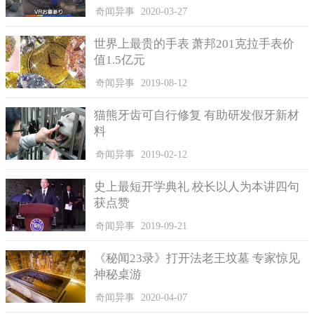
奇闻异事
2020-03-27
那天是女朋友出国深造的日子，他计划给女朋友一个惊喜，
就偷偷地跑到机场为她送别。可是一等就是几个小时过去了，连
世界上最贵的手表 萧邦201克拉手表价
人影都没出现。咨询了机场的工作人员之后才知道没有这一航
值1.5亿元
班，察觉到事情有些不太对劲。
奇闻异事
2019-08-12
正好第二天，他去户政事务所办理身份证，居然碰到让他惊
讶的一幕，眼前出现了自己的女朋友正要跟别人登记结婚，也将
猫熊牙齿可自行修复 有助研发假牙新材
要筹备婚礼。到如今他才恍然大悟，女朋友只不过把他当成取款
料
机罢了，因为真正爱的人是这位男孩，而这位男孩因为没钱结
奇闻异事
2019-02-12
婚，于是她就对他设下了这场骗局，骗他的钱，最后为他们两人
的结婚做铺垫。
史上最短开学典礼 校长以人为本讲四句
获点赞
奇闻异事
2019-09-21
《秘闻23录》打开法老王坟墓 专家惊见
神秘桌游
奇闻异事
2020-04-07