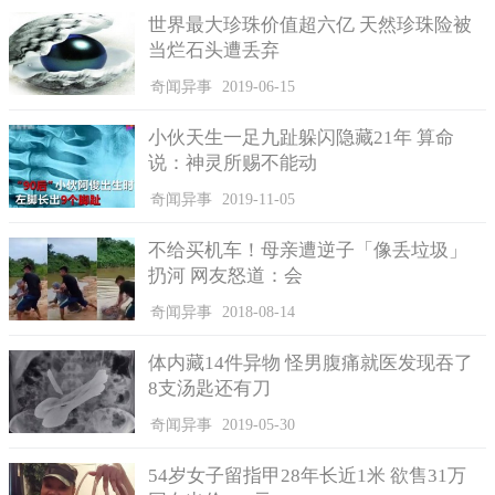
世界最大珍珠价值超六亿 天然珍珠险被
当烂石头遭丢弃
奇闻异事
2019-06-15
小伙天生一足九趾躲闪隐藏21年 算命
说：神灵所赐不能动
奇闻异事
2019-11-05
这一段过往已经过了十四年之久了，他也慢慢地把它遗忘
了，可没料到的是，突然有一天，这位前女友竟然自己打电话过
不给买机车！母亲遭逆子「像丢垃圾」
来，打算约他出来见个面，在他的妻子同意下，他去会见这一
扔河 网友怒道：会
位“前女友”。当看到她一脸落魄的样子，他觉得可以心安理得
奇闻异事
2018-08-14
了。他知道这些年来，她表面上假装成自己过得很好，实际上她
的丈夫整天游手好闲、无所事事，迫使她生计都变得困难。这一
体内藏14件异物 怪男腹痛就医发现吞了
趟过来找他，就是为了这事，请求他帮助，借两万元给她度过难
8支汤匙还有刀
关。
奇闻异事
2019-05-30
54岁女子留指甲28年长近1米 欲售31万