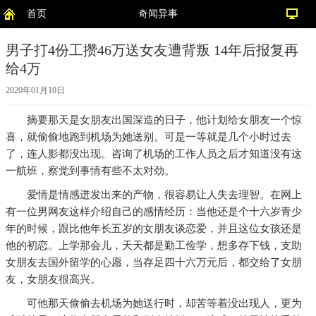
首页
奇闻异事
男子打4份工攒46万送女友遭背叛 14年后报复再
给4万
2020年01月10日
摘要
那天是女朋友出国深造的日子，他计划给女朋友一个惊
喜，就偷偷地跑到机场为她送别。可是一等就是几个小时过去
了，连人影都没出现。咨询了机场的工作人员之后才知道没有这
一航班，察觉到事情有些不太对劲。
爱情是情感迸发出来的产物，很容易让人失去理智。在网上
有一位男网友这样介绍自己的感情经历：当他还是个十六岁青少
年的时候，跟比他年长五岁的女朋友谈恋爱，并且这位女孩还是
他的初恋。上学那会儿，天天都是勤工俭学，想多存下钱，支助
女朋友去国外留学的心愿，当存足四十六万元后，都交给了女朋
友，女朋友很高兴。
可他那天偷偷去机场为她送行时，却苦等着没出现人，更为