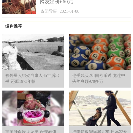
网友出价660元
奇闻异事
2021-01-06
编辑推荐
被外星人绑架当事人45年后出
他手残买2组同号乐透 竟连中
听到她的这样说，表示愿意借她四万元，这四万元是当年让
书 还原1973年帕
头奖爽领970多万
她出国留学的差额，将四万元给她后，头也不回就走了。这一
刻，他终于感受到，憋在心里十几年的这口怨气，全部释怀了。
网上有网友为他打抱不平：气你是出了，可她却成功得到了钱，
她当年能做了这么绝，现在也是不会有羞耻感和后悔心。也有的
网友却有其他的见解：过去的事就让它过去，珍惜眼前人，比如
你现在的妻子，才能拥有美好的将来。
宝宝独自吃火龙果 母亲看傻
行李箱也能当婴儿车 日本家长