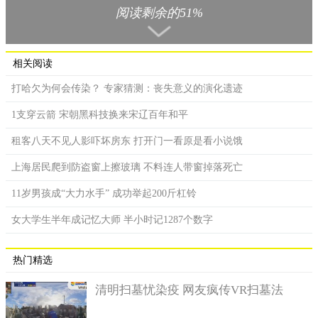
要到国外留学，由于出国的费用需要五十万元，可家里无法支付
阅读剩余的51%
得起这笔高昂的出国费。出于这个原因，他就拼命地挣钱，每天
天还没亮，就挨家挨户地送报纸，然后早上返回学校上课，下午
找了一家卖速食的店铺上班，就这样兼职打工了四年，最终在十
相关阅读
九岁那一年攒足了四十六万元，女朋友得知此事后，对他万分感
打哈欠为何会传染？ 专家猜测：丧失意义的演化遗迹
谢。
1支穿云箭 宋朝黑科技换来宋辽百年和平
租客八天不见人影吓坏房东 打开门一看原是看小说饿
上海居民爬到防盗窗上擦玻璃 不料连人带窗掉落死亡
11岁男孩成“大力水手” 成功举起200斤杠铃
女大学生半年成记忆大师 半小时记1287个数字
热门精选
清明扫墓忧染疫 网友疯传VR扫墓法