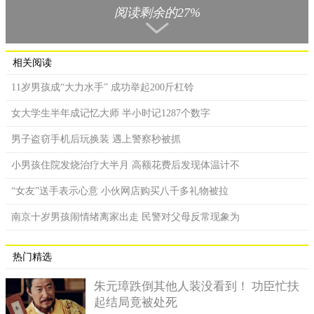
阅读剩余的27%
相关阅读
11岁男孩成“大力水手” 成功举起200斤杠铃
女大学生半年成记忆大师 半小时记1287个数字
据了解这个中年男子家中住在五楼，事发的时候他为了迎接
男子盗窃手机后玩换装 遇上警察秒被抓
过年而在打扫卫生，由于窗户玻璃外面难以擦到，因此他就爬到
小男孩住院发烧治疗大半月 高额花费后发现体温计不
了外面的防盗窗上面，整个人站在上面擦玻璃，但是没想到的是
防盗窗承受不了他的重量，接着人连着窗一起掉了下去。事情发
“女友”送手表示心意 小伙网店购买八千多礼物被拉
生之后虽然警方和120都赶到了现场，但是这个黄先生已经没有了
南京十岁男孩闹情绪离家出走 民警对父母反常现象为
生命体征。
根据小区居委会的工作人员介绍，黄先生家中的防盗窗已经
热门精选
安装了七八年的时间，因此可能存在螺丝生锈的情况，而且当死
他还穿着拖鞋工作，他整个人站上去之后就会造成连接处发生脱
朱元璋跌倒其他人装没看到！ 功臣忙扶
落的危险。目前黄先生的家人还无法接受这个事实，相关的善后
起结局竟被处死
工作还在进行中。