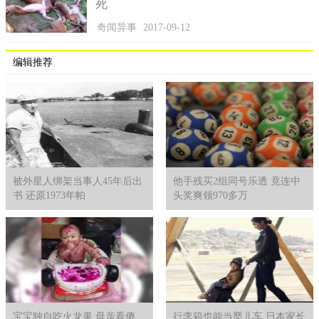
死
奇闻异事
2017-09-12
编辑推荐
被外星人绑架当事人45年后出
他手残买2组同号乐透 竟连中
书 还原1973年帕
头奖爽领970多万
宝宝独自吃火龙果 母亲看傻
行李箱也能当婴儿车 日本家长