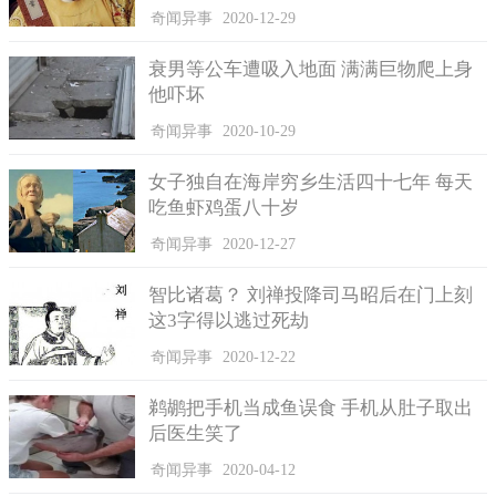
奇闻异事
2020-12-29
衰男等公车遭吸入地面 满满巨物爬上身
他吓坏
奇闻异事
2020-10-29
女子独自在海岸穷乡生活四十七年 每天
吃鱼虾鸡蛋八十岁
奇闻异事
2020-12-27
智比诸葛？ 刘禅投降司马昭后在门上刻
其实这样的事情也并不是第一例了，之前有一个济南的女性
这3字得以逃过死劫
也是因为要大扫除而不幸身亡了，她也是因为爬到了防盗窗上
面，而之后防盗窗因为接触点发生松动而从四楼掉了下去。
奇闻异事
2020-12-22
因此这些案例都告诫我们过年擦窗户一定要注意自己的安全
鹈鹕把手机当成鱼误食 手机从肚子取出
问题，对于高楼的住户来说外面的玻璃是不能随意擦到的，因此
后医生笑了
大家还是请专业的保洁公司来清理，他们有专业的工具可以擦到
外面的玻璃。
奇闻异事
2020-04-12