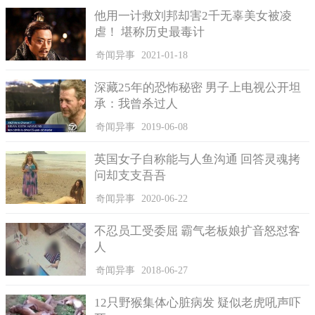
如果大家不顾自身安全擅自爬到窗户外面去擦的话，那么很
他用一计救刘邦却害2千无辜美女被凌
有可能会发生意外，相信大家都不想在快过年的时候遇到危险，
虐！ 堪称历史最毒计
那么一定要注意安全，如果实在不请保洁的话就不要管窗户外面
奇闻异事
2021-01-18
的污垢了。
深藏25年的恐怖秘密 男子上电视公开坦
承：我曾杀过人
奇闻异事
2019-06-08
英国女子自称能与人鱼沟通 回答灵魂拷
问却支支吾吾
奇闻异事
2020-06-22
不忍员工受委屈 霸气老板娘扩音怒怼客
人
奇闻异事
2018-06-27
12只野猴集体心脏病发 疑似老虎吼声吓