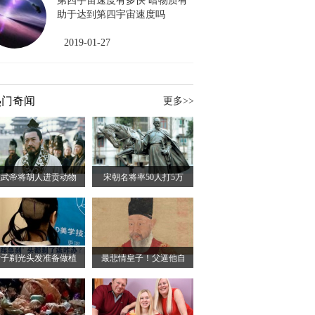
第四宇宙速度有多快 暗物质有
助于达到第四宇宙速度吗
2019-01-27
热门奇闻
更多>>
汉武帝将胡人进贡动物
宋朝名将率50人打5万
女子剃光头发准备做植
最悲情皇子！父逼他自