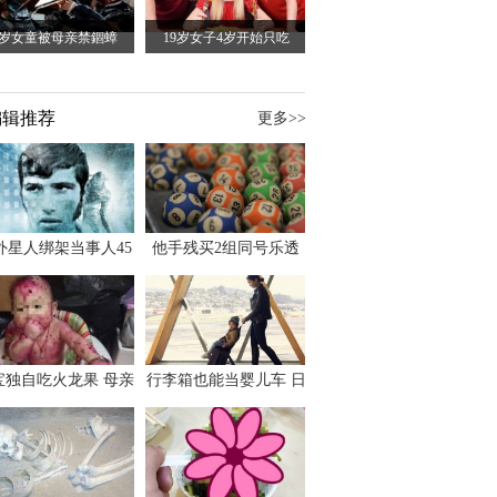
5岁女童被母亲禁錮蟑
19岁女子4岁开始只吃
编辑推荐
更多>>
外星人绑架当事人45
他手残买2组同号乐透
出书 还原1973年帕
竟连中头奖爽领970多
斯卡古拉事件
万
宝独自吃火龙果 母亲
行李箱也能当婴儿车 日
傻眼：以为命案现场
本家长出远门新利器