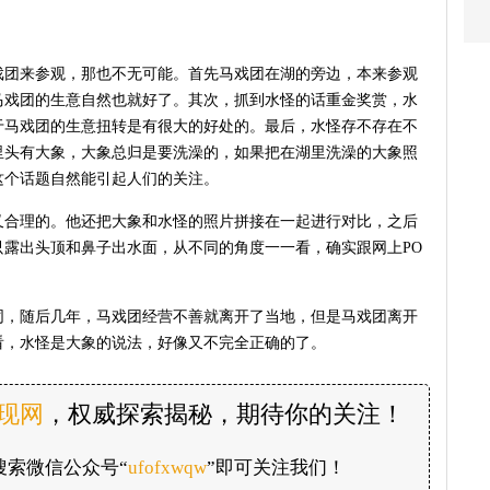
戏团来参观，那也不无可能。首先马戏团在湖的旁边，本来参观
马戏团的生意自然也就好了。其次，抓到水怪的话重金奖赏，水
于马戏团的生意扭转是有很大的好处的。最后，水怪存不存在不
里头有大象，大象总归是要洗澡的，如果把在湖里洗澡的大象照
这个话题自然能引起人们的关注。
又合理的。他还把大象和水怪的照片拼接在一起进行对比，之后
露出头顶和鼻子出水面，从不同的角度一一看，确实跟网上PO
同，随后几年，马戏团经营不善就离开了当地，但是马戏团离开
看，水怪是大象的说法，好像又不完全正确的了。
发现网
，权威探索揭秘，期待你的关注！
搜索微信公众号“
ufofxwqw
”即可关注我们！