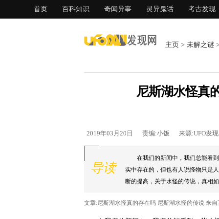
首页
百科知识
奇闻异事
灵异鬼话
考古发现
主页
>
未解之谜
尼斯湖水怪真的
2019年03月20日
责编:小饭
来源:UFO发
在我们的新闻中，我们总能看到
导读
实中存在的，但也有人说怪物只是人
断的提高，关于水怪的传说，真相如何
文章:尼斯湖水怪真的存在吗 尼斯湖水怪的传说 来