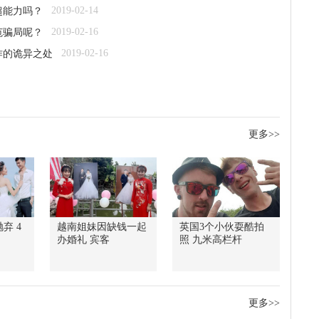
2019-02-14
超能力吗？
2019-02-16
范骗局呢？
2019-02-16
作的诡异之处
更多>>
弃 4
越南姐妹因缺钱一起
英国3个小伙耍酷拍
办婚礼 宾客
照 九米高栏杆
更多>>