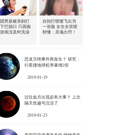
国男孩被亲妈打
自拍打喷嚏飞出另
下巴脱臼 只因痴
一张脸 女生全笑喷
游戏没及时洗澡
秒懂：灵魂出窍！
恐龙灭绝事件再发生？ 研究：
行星撞地球机率暴增2倍
2019-01-19
过往血月出现必有大事？ 上次
隔天世越号沉没了
2019-01-23