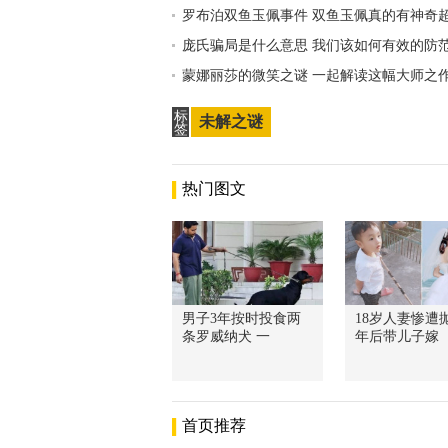
罗布泊双鱼玉佩事件 双鱼玉佩真的有神奇
庞氏骗局是什么意思 我们该如何有效的防
蒙娜丽莎的微笑之谜 一起解读这幅大师之
标
未解之谜
签
热门图文
男子3年按时投食两
18岁人妻惨遭抛
条罗威纳犬 一
年后带儿子嫁
首页推荐