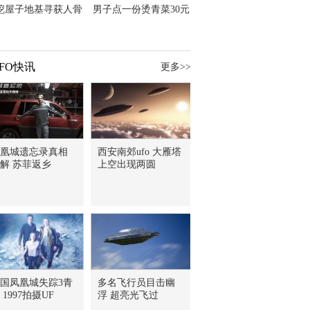
挖屋子地基寻获人骨
男子点一份烫青菜30元
主直觉就是失踪父亲
但份量让他苦笑菜涨
价？
FO快讯
更多>>
凰城遗忘录真相
西安南郊ufo 大雁塔
解 苏菲返乡
上空出现两圆
国凤凰城失踪3青
多名飞行员目击幽
 1997拍摄UF
浮 超亮光飞过