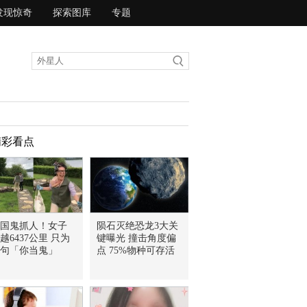
发现惊奇
探索图库
专题
精彩看点
国鬼抓人！女子
陨石灭绝恐龙3大关
越6437公里 只为
键曝光 撞击角度偏
句「你当鬼」
点 75%物种可存活