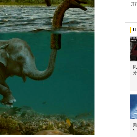
开
屋
U
凤
分
美
年