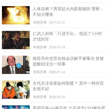
人体自燃？男突起火内脏都烧掉 警察：
不知火哪来
奇闻异事
2017-12-21
仁武八卦阵「只进不出」 他花了3小时
才找到车
奇闻异事
2018-07-24
南苏丹外交官在线会议解手被曝光 曾被
提醒却没当一回事
奇闻异事
2020-07-14
古代天冷皇家如何取暖？ 其中一种对宫
女很不好
奇闻异事
2020-03-26
美国击落ufo被石化 士兵攻击UFO被外星