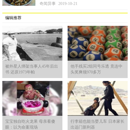
奇闻异事
2019-10-21
编辑推荐
被外星人绑架当事人45年后出
他手残买2组同号乐透 竟连中
书 还原1973年帕
头奖爽领970多万
宝宝独自吃火龙果 母亲看傻
行李箱也能当婴儿车 日本家长
眼：以为命案现场
出远门新利器