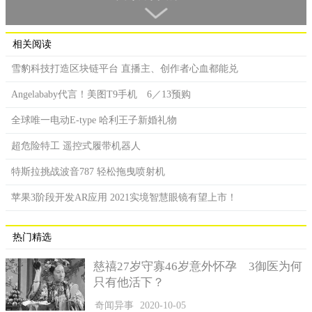
之AI、资料分析等相关资源，开发一款不同于以往的会员APP。
在会员踏入商场时，APP除跳出问好消息外，也会依照会员过去的
相关阅读
消费轨跡来提供特定品牌或是超市商品的折扣，并且告诉你该怎
么走。当然未来也会绑定行动支付等功能，以求全面收集资讯，
雪豹科技打造区块链平台 直播主、创作者心血都能兑
做到更准确的分析。
Angelababy代言！美图T9手机 6／13预购
其中各大厂，像是IBM、Google全力发展的，当属医疗领
全球唯一电动E-type 哈利王子新婚礼物
域。在会上，微软邀请中山医疗财团法人中山医院分享胸腔X光智
慧判断，为早疗带来突破新进展。新汉股份有限公司更透过Azure
超危险特工 遥控式履带机器人
Container等技术优化咖啡豆的挑选，以及用AI搭配机器手臂，增
进多领域商用机会。
特斯拉挑战波音787 轻松拖曳喷射机
苹果3阶段开发AR应用 2021实境智慧眼镜有望上市！
热门精选
慈禧27岁守寡46岁意外怀孕 3御医为何
只有他活下？
奇闻异事
2020-10-05