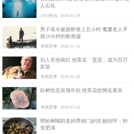
人石化
UFO快讯
2019-05-29
男子落水被困桥墩上五小时 耄耋老人手
摇20分钟的船救援
奇闻异事
2020-11-16
别人笑他疯狂 他靠卖「蛋蛋」成为百万
富翁
奇闻异事
2018-05-28
砍树惊见玫瑰年轮 绝美花纹网友看呆
奇闻异事
2020-03-24
喂蛤蜊喝奶老妈秀独门妙招 她惊呼：秒
变肥满