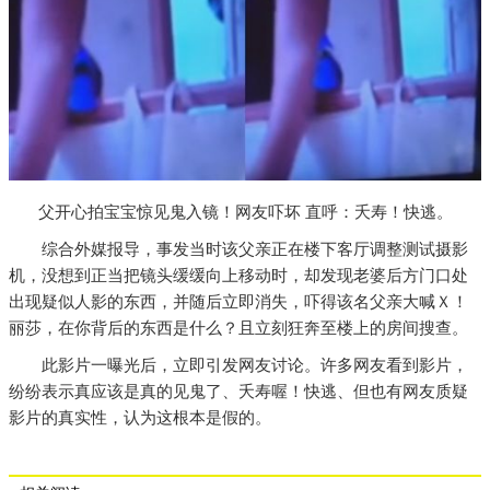
父开心拍宝宝惊见鬼入镜！网友吓坏 直呼：夭寿！快逃。
综合外媒报导，事发当时该父亲正在楼下客厅调整测试摄影
机，没想到正当把镜头缓缓向上移动时，却发现老婆后方门口处
出现疑似人影的东西，并随后立即消失，吓得该名父亲大喊Ｘ！
丽莎，在你背后的东西是什么？且立刻狂奔至楼上的房间搜查。
此影片一曝光后，立即引发网友讨论。许多网友看到影片，
纷纷表示真应该是真的见鬼了、夭寿喔！快逃、但也有网友质疑
影片的真实性，认为这根本是假的。