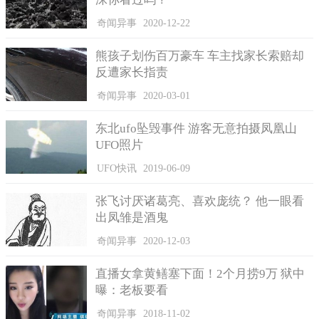
奇闻异事
2020-12-22
熊孩子划伤百万豪车 车主找家长索赔却
反遭家长指责
奇闻异事
2020-03-01
东北ufo坠毁事件 游客无意拍摄凤凰山
UFO照片
UFO快讯
2019-06-09
张飞讨厌诸葛亮、喜欢庞统？ 他一眼看
出凤雏是酒鬼
奇闻异事
2020-12-03
直播女拿黄鳝塞下面！2个月捞9万 狱中
曝：老板要看
奇闻异事
2018-11-02