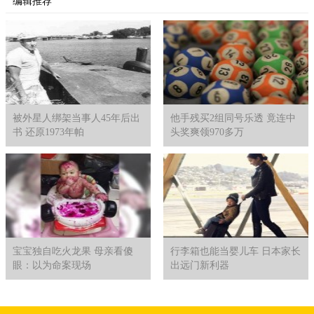
编辑推荐
被外星人绑架当事人45年后出
他手残买2组同号乐透 竟连中
书 还原1973年帕
头奖爽领970多万
宝宝独自吃火龙果 母亲看傻
行李箱也能当婴儿车 日本家长
眼：以为命案现场
出远门新利器