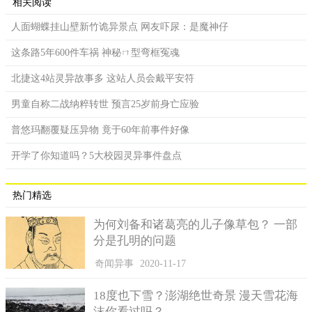
相关阅读
人面蝴蝶挂山壁新竹诡异景点 网友吓尿：是魔神仔
这条路5年600件车祸 神秘ㄇ型弯框冤魂
北捷这4站灵异故事多 这站人员会戴平安符
男童自称二战纳粹转世 预言25岁前身亡应验
普悠玛翻覆疑压异物 竟于60年前事件好像
开学了你知道吗？5大校园灵异事件盘点
热门精选
为何刘备和诸葛亮的儿子像草包？ 一部
分是孔明的问题
奇闻异事
2020-11-17
18度也下雪？澎湖绝世奇景 漫天雪花海
沫你看过吗？