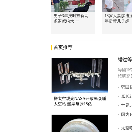
男子3年按时投食两
18岁人妻惨遭抛
条罗威纳犬 一
年后带儿子嫁
首页推荐
错过等
每隔1
馆研究员
韩国
点10
拼太空观光NASA开放民众睡
太空站 船票每张18亿
世界
因为
太监