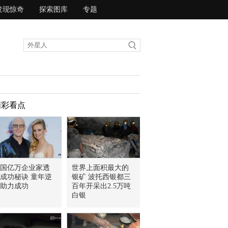
发现惊奇
探索图库
专题
精彩看点
国亿万企业家透
世界上面积最大的
成功秘诀 童年逆
银矿 波托西银都三
助力成功
百年开采出2.5万吨
白银