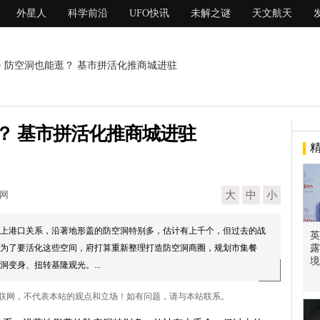
外星人
科学前沿
UFO快讯
未解之谜
天文航天
> 防空洞也能逛？ 基市拼活化推商城进驻
？ 基市拼活化推商城进驻
现网
大
中
小
上港口关系，沿著地形盖的防空洞特别多，估计有上千个，但过去的战
英
为了要活化这些空间，府打算重新整理打造防空洞商圈，规划市集餐
露
境
变身、扭转基隆观光。...
互联网，不代表本站的观点和立场！如有问题，请与本站联系。