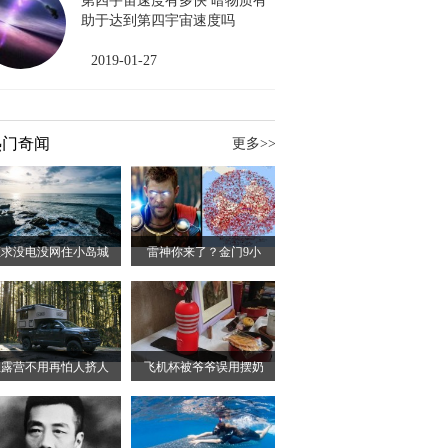
第四宇宙速度有多快 暗物质有
助于达到第四宇宙速度吗
2019-01-27
热门奇闻
更多>>
征求没电没网住小岛城
雷神你来了？金门9小
想露营不用再怕人挤人
飞机杯被爷爷误用摆奶