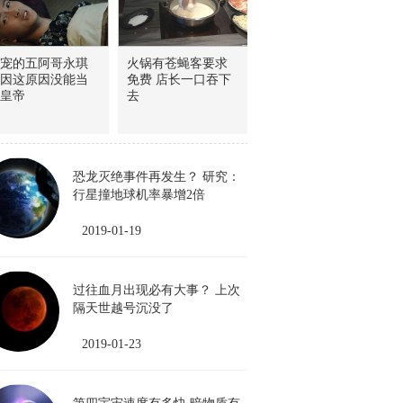
宠的五阿哥永琪
火锅有苍蝇客要求
因这原因没能当
免费 店长一口吞下
皇帝
去
恐龙灭绝事件再发生？ 研究：
行星撞地球机率暴增2倍
2019-01-19
过往血月出现必有大事？ 上次
隔天世越号沉没了
2019-01-23