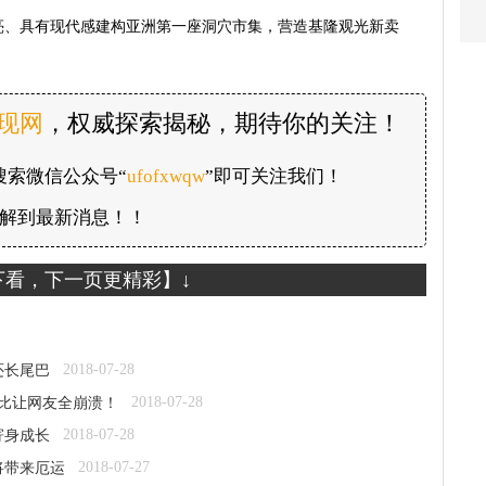
亮、具有现代感建构亚洲第一座洞穴市集，营造基隆观光新卖
发现网
，权威探索揭秘，期待你的关注！
搜索微信公众号“
ufofxwqw
”即可关注我们！
解到最新消息！！
下看，下一页更精彩】↓
2018-07-28
还长尾巴
2018-07-28
对比让网友全崩溃！
2018-07-28
寄身成长
2018-07-27
将带来厄运