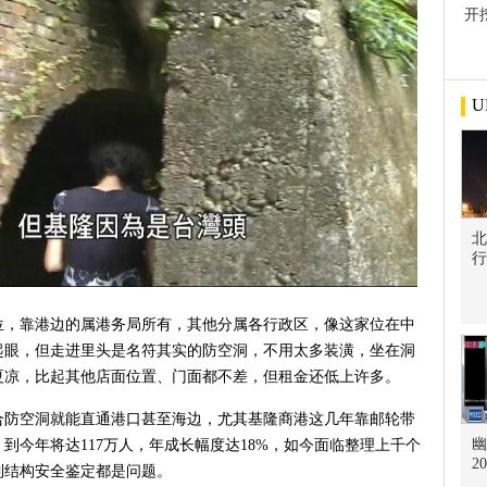
开
屋
U
北
行
位，靠港边的属港务局所有，其他分属各行政区，像这家位在中
起眼，但走进里头是名符其实的防空洞，不用太多装潢，坐在洞
夏凉，比起其他店面位置、门面都不差，但租金还低上许多。
合防空洞就能直通港口甚至海边，尤其基隆商港这几年靠邮轮带
幽
5万，到今年将达117万人，年成长幅度达18%，如今面临整理上千个
2
到结构安全鉴定都是问题。