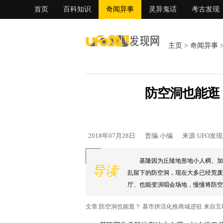
首页
百科知识
奇闻异事
灵异鬼话
考古发现
主页
>
奇闻异事
防空洞也能逛
2018年07月28日
责编:小编
来源:UFO发
基隆因为丘陵地形地小人稠、加
导读
乱留下的防空洞，现在大多已经荒废
厅、也能变演唱会场地，慢慢将防空洞
文章:防空洞也能逛？ 基市拼活化推商城进驻 来自