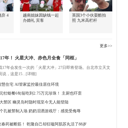
弃 4
越南姐妹因缺钱一起
英国3个小伙耍酷拍
办婚礼 宾客
照 九米高栏杆
更多>>
17年！ 火星大冲、赤色月全食「同框」
5或17年会发生一次的「火星大冲」27日即将登场。台北市立天文
说，这是15...[详细]
智慧住宅 AI管家监控最佳居住环境
2元牡蛎餐6旬翁吃到2.75万元珍珠！ 主厨也吓歪
5大禁区 幽灵岛时隐时现至今无人能登陆
1个孔被禁制入场 奶奶泪洒游戏厅：感觉受侮辱
吃春药被断筋！ 乾隆自己却狂嗑阿肌苏丸活了88岁