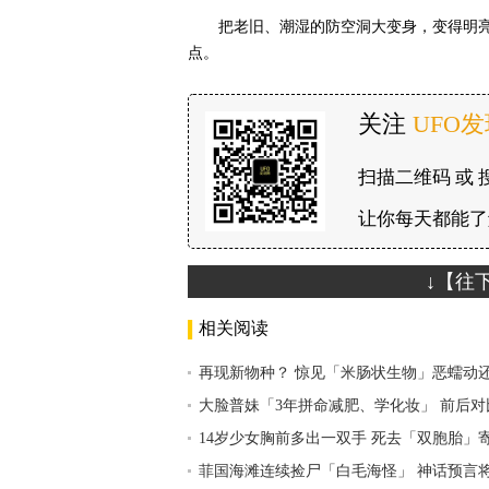
把老旧、潮湿的防空洞大变身，变得明
点。
关注
UFO
扫描二维码 或 
让你每天都能了
↓【往
相关阅读
再现新物种？ 惊见「米肠状生物」恶蠕动
大脸普妹「3年拼命减肥、学化妆」 前后
14岁少女胸前多出一双手 死去「双胞胎」
菲国海滩连续捡尸「白毛海怪」 神话预言