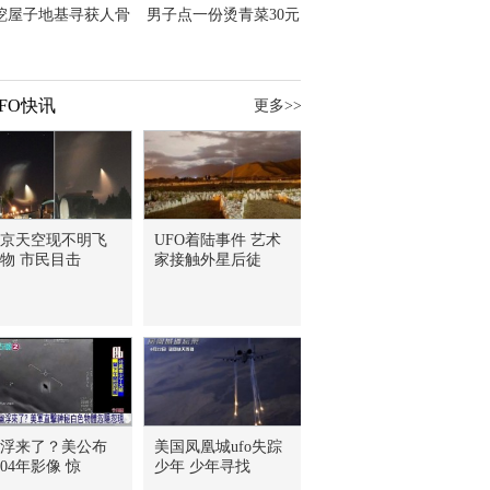
挖屋子地基寻获人骨
男子点一份烫青菜30元
主直觉就是失踪父亲
但份量让他苦笑菜涨
价？
FO快讯
更多>>
京天空现不明飞
UFO着陆事件 艺术
物 市民目击
家接触外星后徒
浮来了？美公布
美国凤凰城ufo失踪
004年影像 惊
少年 少年寻找