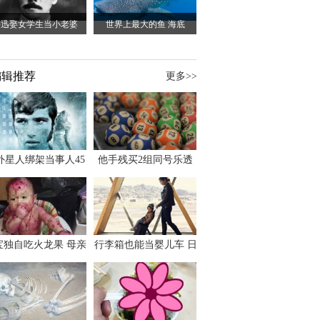
鲁迅娶女学生当小老婆
世界上最大的鱼 海底
编辑推荐
更多>>
外星人绑架当事人45
他手残买2组同号乐透
出书 还原1973年帕
竟连中头奖爽领970多
斯卡古拉事件
万
宝独自吃火龙果 母亲
行李箱也能当婴儿车 日
傻眼：以为命案现场
本家长出远门新利器