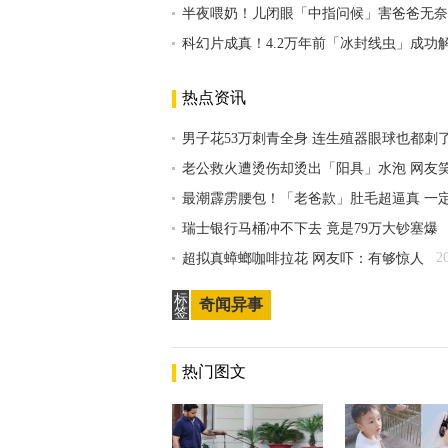
半夜喂奶！儿闭眼「中指问候」害爸爸无奈
科幻片成真！4.2万年前「冰封线虫」成功
热点资讯
男子花53万刺青全身 连生殖器眼球也都刺
老公救火遭烫伤却烫出「阳具」水泡 网友
最潮霹雳腰包！「老爸款」肚毛超逼真 一
瑞士银行马桶冲不下去 竟是79万大钞塞爆
2
超拟真蟑螂咖啡拉花 网友吓：有够惊人
标
奇闻异事
签
热门图文