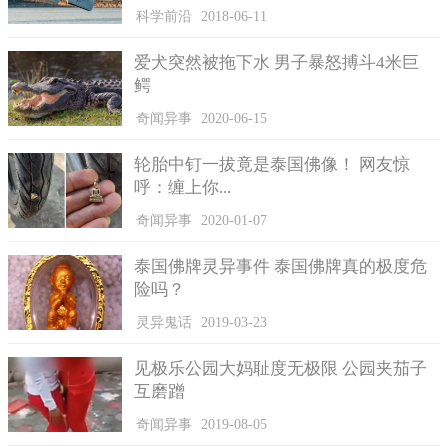
科学前沿
2018-06-11
爱犬突然被拖下水 男子暴怒搏斗4米巨
鳄
奇闻异事
2020-06-15
轮胎中钉一拔竟是泰国佛像！ 网友惊
呼：缠上你...
奇闻异事
2020-01-07
泰国佛牌灵异事件 泰国佛牌真的极度危
险吗？
灵异鬼话
2019-03-23
见极乐公园大妈耻度无极限 公园夹茄子
互磨蹭
奇闻异事
2019-08-05