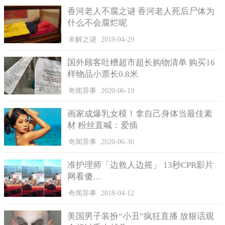
香河老人不腐之谜 香河老人死后尸体为
什么不会腐烂呢
未解之谜
2019-04-29
国外顾客吐槽超市超长购物清单 购买16
样物品小票长0.8米
奇闻异事
2020-06-19
画家成爆乳女模！拿自己身体当最佳素
材 粉丝直喊：爱插
奇闻异事
2020-06-30
准护理师「边救人边摇」 13秒CPR影片
网看傻…
奇闻异事
2018-04-12
美国男子装扮“小丑”疯狂直播 放狠话观