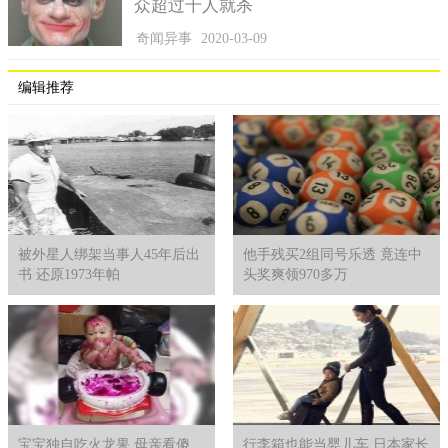
众超过千人就杀
奇闻异事
2020-03-09
编辑推荐
被外星人绑架当事人45年后出
他手残买2组同号乐透 竟连中
书 还原1973年帕
头奖爽领970多万
宝宝独自吃火龙果 母亲看傻
行李箱也能当婴儿车 日本家长