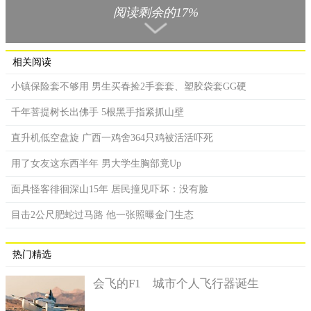
阅读剩余的17%
相关阅读
小镇保险套不够用 男生买春捡2手套套、塑胶袋套GG硬
千年菩提树长出佛手 5根黑手指紧抓山壁
直升机低空盘旋 广西一鸡舍364只鸡被活活吓死
狒狒移植了猪的心脏，奇迹存活长达195天。
用了女友这东西半年 男大学生胸部竟Up
猪原本就是体积适中、器官大小和人类近似的生物，不过之
面具怪客徘徊深山15年 居民撞见吓坏：没有脸
前一直无法克服免疫排斥的问题，不过由于基因编辑技术的进
展，科学家能针对器官移植的需求，研发出基因改造后的猪，可
目击2公尺肥蛇过马路 他一张照曝金门生态
以降低器官排斥的风险，达到跨物种移植的目的。
科学家乐观表示，因为发明出更好的冷藏器官的方式，以及
热门精选
使用最新的抗排斥药物，减少被移植者排斥的并发症，而因为狒
狒属于灵长类动物，意味著这个技术可运用在人类身上的日子已
会飞的F1 城市个人飞行器诞生
经不远，可望在3年内开始进行临床实验。