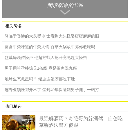
顺应改变。
阅读剩余的43%
在海拔几千米的区域，氧气含量低那是必然的，所以缺氧这
个问题非常严峻，空气稀薄，跟平原地区相比，氧气含量是不足
相关阅读
的，所以常年生活在这里首先面对的问题就是缺氧。人体血液会
呈现红色那是因为血液中还有血红蛋白，但是当人体发生缺氧的
降临于香港的大头婴 护士看到大头怪婴密密麻麻的眼
时候，血红蛋白就会变成蓝色。
富含牛粪味道的牛粪火锅 百草火锅放牛瘪你敢吃吗
科学家认为，蓝色人种血液变化还有一种原因，因为血液的
颜色取决于血细胞的某些物质，蓝色人种中血细胞的含铜量非常
盆栽每晚传怪声 他超挫找人挖开竟见超大怪虫
高，所以才导致血液呈现蓝色，也不排除是因为血液中铁的含量
男子用验孕棒惊见2条线 竟是罹患睪丸癌
过少导致，环境以及血液某些物质含量变化导致血液颜色变化这
两种可能，是目前支持度最高的。
地球生态救星吗？ 蜡虫连塑胶都吃下肚
连专业锁匠都开不了 尘封40年保险箱男子随手一转打
热门精选
最强解酒药？奇葩哥为躲酒驾 自创吃
草醒酒法警方傻眼