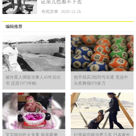
证亲儿也看不下去
奇闻异事
2020-12-26
编辑推荐
三、遗传性蓝色人种
对蓝色人种的研究并没有止步，后来专家们还发现，这跟遗
传有着某种关系，而且这个遗传还追溯到19世纪20年代，时间久
远，都属于隐性基因，只是遗传到后代之后转化为显性，所以后
代的皮肤才呈现出蓝色。
被外星人绑架当事人45年后出
他手残买2组同号乐透 竟连中
近亲结婚的危害可以说无人不知无人不晓的，其他正常的家
书 还原1973年帕
头奖爽领970多万
族不想与蓝色人种结合，所以蓝色人种的选择性非常低，遗传的
基因显性也好隐形也罢一直存在着，如果后代与正常人结合，那
蓝色皮肤发生的概率就有可能降低，到最后慢慢消失。
宝宝独自吃火龙果 母亲看傻
行李箱也能当婴儿车 日本家长