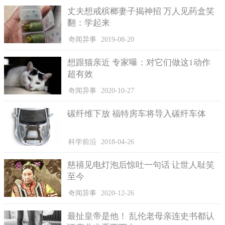
在二十世纪中叶，蓝色人种家族就曾被发现过，据说那是一
丈夫想戒槟榔妻子揭神招 万人见药盒笑
次家族性的体检活动，这个发现震惊了当时的医学界，这个家族
翻：学起来
在当时是名望家族，叫福盖特家族，家族中的绝大部分成员检测
出来的结果都是蓝色皮肤，所以在当时他们虽然属于名门望族，
奇闻异事
2019-08-20
但是跟外界往来很少，因为肤色跟别人不同，怕引来热议，所以
都是躲避起来，不轻易露面。
想跟猫亲近 专家曝：对它们做这1动作
超有效
当时的体检结果引来医学界关注，其中血液专家麦迪逊.卡因
经过研究发现这个蓝色皮肤产生的原因，是因为这个家族成员中
奇闻异事
2020-10-27
的血液里面都缺乏一种酶类物质。后来经过有效的治疗，这个家
碳纤维下放 福特房车将导入碳纤车体
族的成员都恢复了正常的肤色和血色，从此他们不再躲避人们，
可以光明正大的生活和交际了。
科学前沿
2018-04-26
慈禧见电灯泡后惊吐一句话 让世人耻笑
至今
奇闻异事
2020-12-26
最扯皇帝是他！ 乱伦老母亲连史书都认