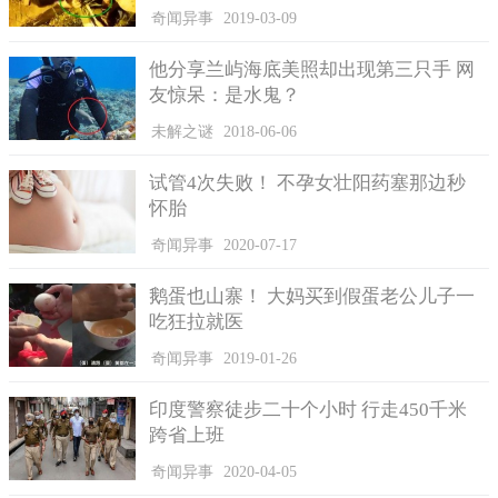
奇闻异事
2019-03-09
他分享兰屿海底美照却出现第三只手 网
友惊呆：是水鬼？
未解之谜
2018-06-06
试管4次失败！ 不孕女壮阳药塞那边秒
怀胎
奇闻异事
2020-07-17
鹅蛋也山寨！ 大妈买到假蛋老公儿子一
吃狂拉就医
奇闻异事
2019-01-26
印度警察徒步二十个小时 行走450千米
跨省上班
二、蓝色人种是否有可能变正常
奇闻异事
2020-04-05