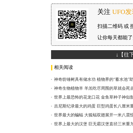
关注
UFO
扫描二维码 或 
让你每天都能了
↓【往
相关阅读
神奇纺锤树具有储水功 植物界的“蓄水池”
神奇生物植物羊 羊羔吃尽周围的草就会死
世界上最恐怖的花龙口花 金鱼草种子神似
吉尼斯纪录最大的鸡蛋 巨型鸡蛋长八厘米
世界最大的蝙蝠 大狐蝠双翅展开一米八震
世界上最大的汉堡 巨无霸汉堡直径三米重