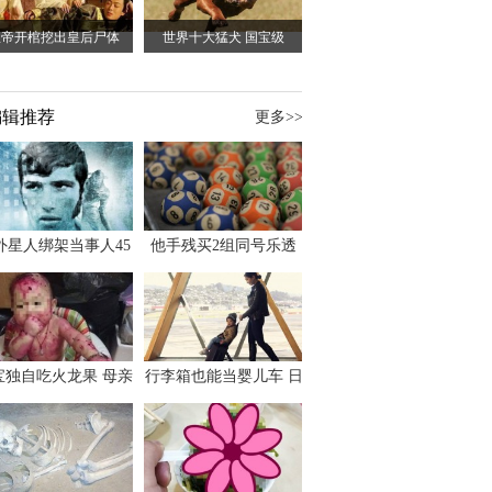
皇帝开棺挖出皇后尸体
世界十大猛犬 国宝级
编辑推荐
更多>>
外星人绑架当事人45
他手残买2组同号乐透
出书 还原1973年帕
竟连中头奖爽领970多
斯卡古拉事件
万
宝独自吃火龙果 母亲
行李箱也能当婴儿车 日
傻眼：以为命案现场
本家长出远门新利器