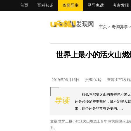
首页
百科知识
奇闻异事
灵异鬼话
考古发现
主页
>
奇闻异事
世界上最小的活火山燃
2019年06月16日
责编:宝玲
来源:UFO发
拉佩克尼塔火山的奇特也引来无
导读
还是必须足够重视的，说不定哪天就
带，这个还是非常有必要的。...
文章:世界上最小的活火山燃烧上百年 村民围绕火
系。