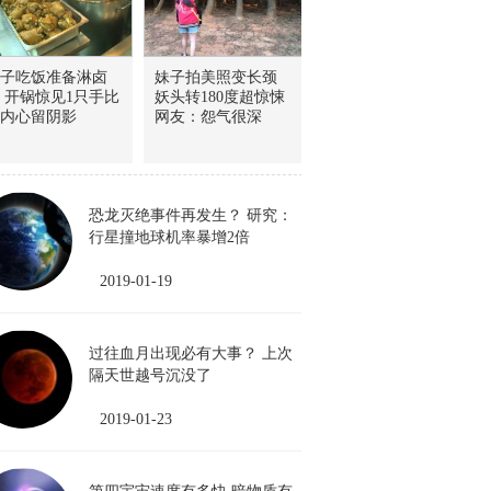
子吃饭准备淋卤
妹子拍美照变长颈
 开锅惊见1只手比
妖头转180度超惊悚
内心留阴影
网友：怨气很深
恐龙灭绝事件再发生？ 研究：
行星撞地球机率暴增2倍
2019-01-19
过往血月出现必有大事？ 上次
隔天世越号沉没了
2019-01-23