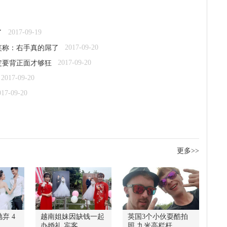
2017-09-19
了
2017-09-20
笑称：右手真的屌了
2017-09-20
定要背正面才够狂
2017-09-20
017-09-20
更多>>
弃 4
越南姐妹因缺钱一起
英国3个小伙耍酷拍
办婚礼 宾客
照 九米高栏杆