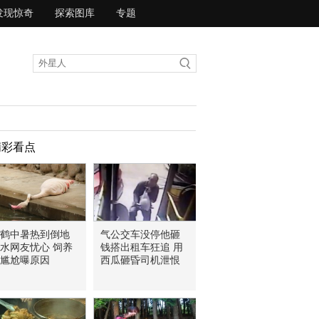
发现惊奇
探索图库
专题
精彩看点
鹤中暑热到倒地
气公交车没停他砸
水网友忧心 饲养
钱搭出租车狂追 用
尴尬曝原因
西瓜砸昏司机泄恨