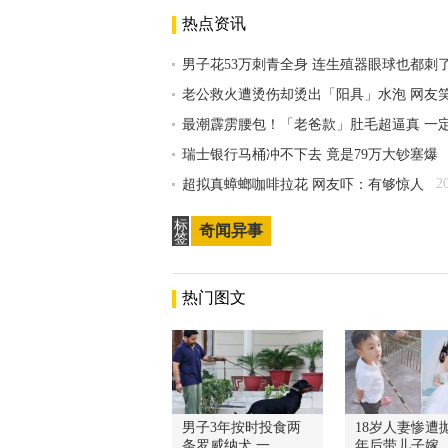
热点资讯
男子花53万刺青全身 连生殖器眼球也都刺
老公救火遭烫伤却烫出「阳具」水泡 网友
最潮霹雳腰包！「老爸款」肚毛超逼真 一
瑞士银行马桶冲不下去 竟是79万大钞塞爆
2
超拟真蟑螂咖啡拉花 网友吓：有够惊人
标
奇闻异事
签
热门图文
男子3年按时投食两
18岁人妻惨遭抛
条罗威纳犬 一
年后带儿子嫁