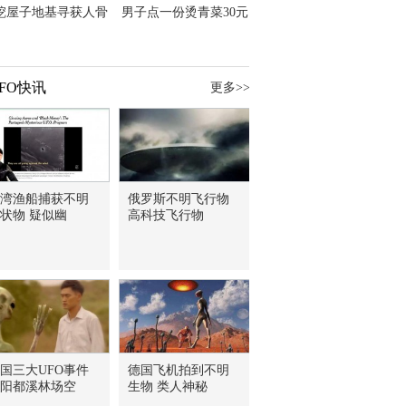
挖屋子地基寻获人骨
男子点一份烫青菜30元
主直觉就是失踪父亲
但份量让他苦笑菜涨
价？
FO快讯
更多>>
湾渔船捕获不明
俄罗斯不明飞行物
状物 疑似幽
高科技飞行物
国三大UFO事件
德国飞机拍到不明
阳都溪林场空
生物 类人神秘