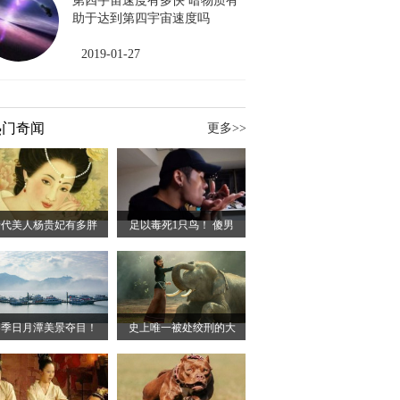
第四宇宙速度有多快 暗物质有
助于达到第四宇宙速度吗
2019-01-27
热门奇闻
更多>>
唐代美人杨贵妃有多胖
足以毒死1只鸟！ 傻男
冬季日月潭美景夺目！
史上唯一被处绞刑的大