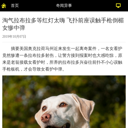
首页
奇闻异事
淘气拉布拉多等红灯太嗨 飞扑前座误触手枪倒楣
女惨中弹
2019年10月07日
摘要
美国奥克拉荷马州近来发生一起离奇案件，一名女看护
竟然惨遭一条拉布拉多射伤，让警方接到报案时也大感吃惊，原
来是老翁接载女看护时，所养的拉布拉多兴奋往前扑不小心误触
手枪板机，才会导致女看护中弹。