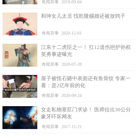
奇闻异事
2019-09-04
和珅女儿太丑 找乾隆赐婚还被放鸽子
奇闻异事
2020-12-01
江东十二虎臣之一！ 扛12道伤疤护孙权
英勇事迹曝光
奇闻异事
2020-07-28
屋子被怪石砸中表面还有鱼骨纹 专家一
看：是2亿年前的化
奇闻异事
2020-09-24
女走私物塞肛门求诊！ 医师拉出30公分
象牙吓坏网友
奇闻异事
2017-11-21