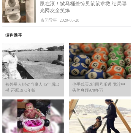
屎在滚！掀马桶盖惊见鼠鼠求救 结局曝
光网友全笑爆
奇闻异事
2020-05-28
编辑推荐
被外星人绑架当事人45年后出
他手残买2组同号乐透 竟连中
书 还原1973年帕
头奖爽领970多万