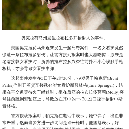
奥克拉荷马州发生拉布拉多开枪射人的事件。
美国奥克拉荷马州近来发生一起离奇案件，一名女看护竟然
惨遭一条拉布拉多射伤，让警方接到报案时也大感吃惊，原来是
老翁接载女看护时，所养的拉布拉多兴奋往前扑不小心误触手枪
板机，才会导致女看护中弹。
这起事件发生在3日下午2时30分，79岁男子帕克斯(Brent
Parks)当时开着货车接载44岁女看护斯普林格(Tina Springer)，结
果在平交道等待火车经过时，坐在后座的拉布拉多莫莉(Molly)突
然往前跳到驾驶座上，导致放在其中的一把0.22口径手枪射中斯
普林格。
警方接获报案时，帕克斯在电话中表示，她中弹了，出血非
常严重，然而当警方进一步询问是谁开枪时，他尴尬表示，好