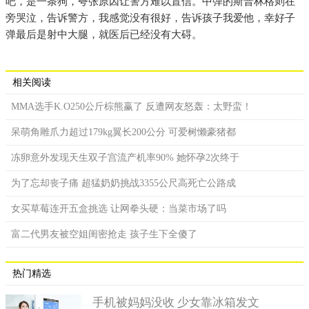
吧，是一条狗，夸张原因让警方难以置信。中弹的斯普林格则在
旁哭泣，告诉警方，我感觉没有很好，告诉孩子我爱他，幸好子
弹最后是射中大腿，就医后已经没有大碍。
相关阅读
MMA选手K.O250公斤棕熊赢了 反遭网友怒轰：太野蛮！
呆萌角雕爪力超过179kg翼长200公分 可爱树懒豪猪都
冻卵意外发现天生双子宫流产机率90% 她怀孕2次终于
为了忘却丧子痛 超猛奶奶挑战3355公尺高死亡公路成
女买草莓连开五盒挑选 让网拳头硬：当菜市场了吗
富二代男友被空姐闺密抢走 孩子生下全傻了
热门精选
手机被妈妈没收 少女靠冰箱发文