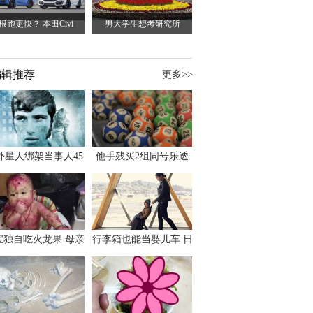
5根跑更快？ 本田Civi
男大学生想考研究所
编辑推荐
更多>>
外星人绑架当事人45
他手残买2组同号乐透
出书 还原1973年帕
竟连中头奖爽领970多
斯卡古拉事件
万
宝独自吃火龙果 母亲
行李箱也能当婴儿车 日
傻眼：以为命案现场
本家长出远门新利器