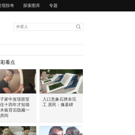
发现惊奇
探索图库
专题
精彩看点
女子家中发现密室
入口意象石牌未完
住十四年才知墙
工 居民：像墓碑
木板背后隐藏一
房间