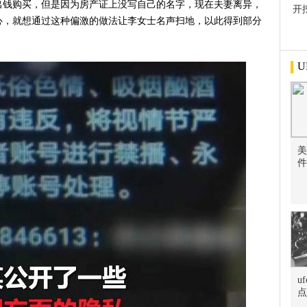
出钱购买，但是因为房产证上没写自己的名字，现在夫妻离异，
开
心，就想通过这种偏激的做法让李女士名声扫地，以此得到部分
屋
U
美
件
u
点