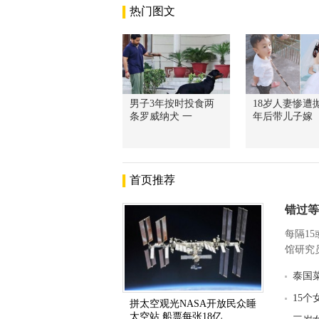
热门图文
男子3年按时投食两
18岁人妻惨遭抛
条罗威纳犬 一
年后带儿子嫁
首页推荐
错过等
每隔1
馆研究员
泰国
15个
拼太空观光NASA开放民众睡
太空站 船票每张18亿