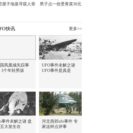
挖屋子地基寻获人骨
男子点一份烫青菜30元
主直觉就是失踪父亲
但份量让他苦笑菜涨
价？
FO快讯
更多>>
国凤凰城失踪事
UFO事件未解之谜
 3个年轻男孩
UFO事件是真是
fo事件未解之谜 盘
河北燕郊ufo事件 专
五大发生在
家这样点评事