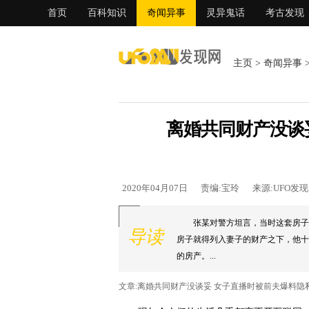
首页
百科知识
奇闻异事
灵异鬼话
考古发现
主页
>
奇闻异事
离婚共同财产没谈
2020年04月07日
责编:宝玲
来源:UFO发
张某对警方坦言，当时这套房子
导读
房子就得列入妻子的财产之下，他十
的房产。...
文章:离婚共同财产没谈妥 女子直播时被前夫爆料