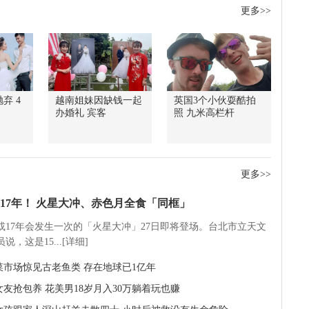
更多>>
弃 4
越南姐妹因缺钱一起
英国3个小伙耍酷拍
办婚礼 宾客
照 九米高栏杆
更多>>
17年！ 火星大冲、赤色月全食「同框」
5或17年会发生一次的「火星大冲」27日即将登场。台北市立天文
说，这是15...[详细]
菜市场惊见古老鱼类 存在地球已1亿年
女友抢包养 花美男18岁月入30万躺着玩也赚