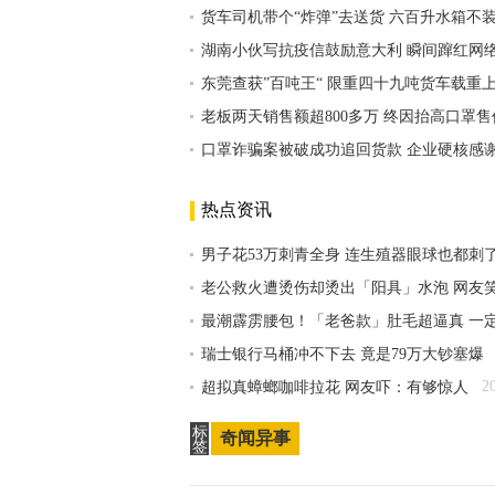
货车司机带个“炸弹”去送货 六百升水箱不
湖南小伙写抗疫信鼓励意大利 瞬间蹿红网络
东莞查获”百吨王“ 限重四十九吨货车载重
老板两天销售额超800多万 终因抬高口罩
口罩诈骗案被破成功追回货款 企业硬核感
热点资讯
男子花53万刺青全身 连生殖器眼球也都刺
老公救火遭烫伤却烫出「阳具」水泡 网友
最潮霹雳腰包！「老爸款」肚毛超逼真 一
瑞士银行马桶冲不下去 竟是79万大钞塞爆
2
超拟真蟑螂咖啡拉花 网友吓：有够惊人
标
奇闻异事
签