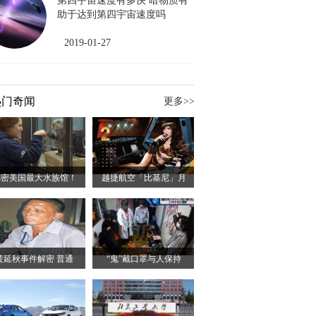
第四宇宙速度有多快 暗物质有
助于达到第四宇宙速度吗
2019-01-27
热门奇闻
更多>>
揭密美国最大水族馆！
越捷航空「比基尼」月
黄延秋事件解密 普通
“鬼”戴口罩与人保持