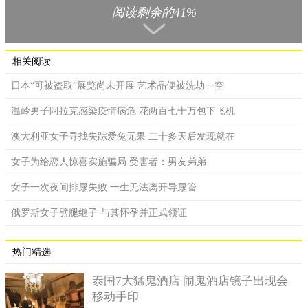
以集中以及多动症有着一定联系。他们在出现了这样的事情后，
阅读剩余的41%
立即着手调理。
当地时间四月，相关部门对此事给出了处理决定，玛丽•艾伦•
布伦南是负责本案的法官，当格雷斯听到他宣布自己将被送去少
相关阅读
管所时，她瞬间泪如雨下，并不断恳求玛丽对审判结果作出改
日本“可被盗取”展览尚未开展 艺术品便被洗劫一空
变。
温岭男子阿拉克感染疫情病危 花两百七十万包下飞机
格雷斯称，尽管她们母女二人数次有过争执，但争执过后，
她会从中吸取教训，并且回头思考，尽力弄清楚引发争吵的原
澳大利亚女子寻找失踪爱兔无果 二十多天后发现就在
因。
女子为给恋人惊喜实施骗局 受害者：男友弟弟
女子一次夜间排尿失败 一生无法离开导尿管
俄罗斯女子劈腿继子 与其怀孕并正式领证
热门精选
泰国7大猛鬼酒店 闹鬼酒店镜子出现会
移动手印