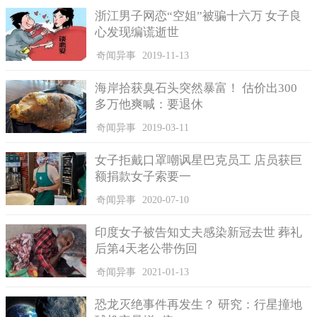
缓处罚中提出的要求，引起了当地负责人吉鲁的不满。
浙江男子网恋“空姐”被骗十六万 女子良
心发现编谎逝世
奇闻异事
2019-11-13
海岸拾获臭石头突然暴富！ 估价出300
多万他爽喊：要退休
奇闻异事
2019-03-11
女子拒戴口罩嘲讽星巴克员工 店员获巨
额捐款女子索要一
奇闻异事
2020-07-10
印度女子被告知丈夫感染新冠去世 葬礼
美国时间五月十四号，玛丽法官依照规定执行把格雷斯送往
后第4天老公带伤回
少管所的要求，格雷斯需要拘禁三个月的时间。玛丽表示，之所
奇闻异事
2021-01-13
以执行这一决定，是因为考虑格雷斯需要接受诊治。
随后，格雷斯四肢被束缚着送往少管所。而妈妈称，这一切
恐龙灭绝事件再发生？ 研究：行星撞地
不过是因为她们的黑皮肤，对此她感到十分难过。