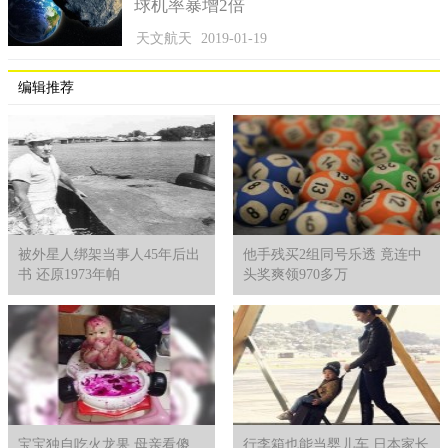
球机率暴增2倍
根据相关消息，格雷斯仍需在少管所等待新的听证会召开，
天文航天
2019-01-19
时间定于九月八号。
编辑推荐
被外星人绑架当事人45年后出
他手残买2组同号乐透 竟连中
书 还原1973年帕
头奖爽领970多万
宝宝独自吃火龙果 母亲看傻
行李箱也能当婴儿车 日本家长