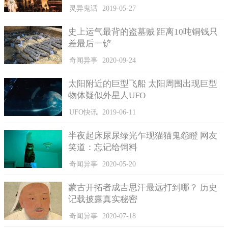
灵异鬼话
2019-05-27
史上运气最背的盗墓贼 距离10吨铜钱只
差最后一铲
格雷斯母女二人长期为了改进二人的相处模式而想尽办法，
奇闻异事
2020-09-24
格雷斯认为一旦她执行审判决定，被迫换到其他的生活环境后，
会将她们置于更难的境地。
太阳附近的巨型飞船 太阳周围出现巨型
物体疑似外星人UFO
因此在考虑种种因素后，玛丽宣判，暂缓格雷斯的拘禁处
罚，但作为交换，格雷斯需要按时将学校教师布置的课下作业做
UFO快讯
2019-06-11
完。
半夜起床尿尿绿光乍现猫猫鬼怨瞪 网友
不料新冠疫情的出现导致格雷斯就读的大学教学模式改为线
笑道：忘记给饲料
上教学，打乱了格雷斯的学习计划，因此通常情况下，她的课下
作业难以完成。
奇闻异事
2020-05-20
格雷斯的教师曾利用邮件回复，新冠疫情的出现实在出人意
蒙古开拓者成吉思汗最远打到哪？ 历史
料，不能将这一过错归给某个人。随即她对格雷斯的学习情况予
记载披露真实秘密
以肯定，并表示校方已经为格雷斯规划好时间。格雷斯在之后的
几个星期内，并没有按照计划修完指定课程，格雷斯没有完成暂
奇闻异事
2020-07-18