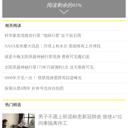
一直以来射电望远镜默默寻找着会对人类造成威胁的近地小行星
阅读剩余的41%
和世界未知的外星生命；作为一个能与其他地标性建筑媲美的标
志性天文台，它为《007：黄金眼》和科幻电影《接触》提供了拍
摄场地，这才得以给大家带来震撼的视觉冲击。它带给了人类太
相关阅读
多光芒，可如今，这熠熠生辉的明星也到了该陨落的时候了。
科学家发现熔岩行星 “地狱行星”会下岩石雨
NASA发布重大讯息：月球上有水分 美国将再上月球找
就是今晚太阳系最神秘行星现身 整夜可见魔幻蓝
太阳系最神秘行星175年只探测到1次 这天整夜可见
6800年才见一次！ 彗星现身墨西哥踪迹曝光
探测火星8周年 好奇号也传自拍照
热门精选
男子不愿上班谎称患新冠肺炎 致使47位
同事隔离停工