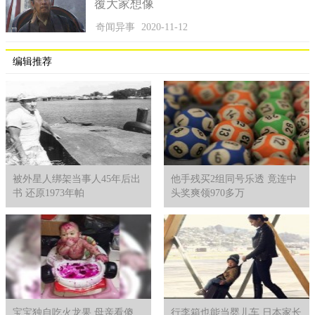
Sean Jones称还是以安全为主，NSF现在希望能够挽救望远镜塔楼
覆大家想像
下的建筑。
奇闻异事
2020-11-12
自幼在天文台周边生活的Abel Mendez已经在此做专业工作十
年之久，他是波多黎各大学阿雷西博大学行星宜居性实验室主，
编辑推荐
并称这消息使他深受打击，像是自己重要之人离开一般。这个正
式名称叫阿雷西博天文台(Arecibo Observatory)的射电望远镜要光
荣退休了，也许如今安全地拆除是它为人类做出的最后贡献。
被外星人绑架当事人45年后出
他手残买2组同号乐透 竟连中
书 还原1973年帕
头奖爽领970多万
宝宝独自吃火龙果 母亲看傻
行李箱也能当婴儿车 日本家长