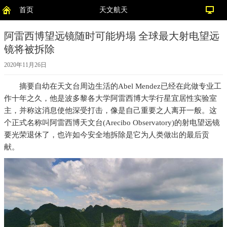
首页
天文航天
阿雷西博望远镜随时可能坍塌 全球最大射电望远
镜将被拆除
2020年11月26日
摘要
自幼在天文台周边生活的Abel Mendez已经在此做专业工
作十年之久，他是波多黎各大学阿雷西博大学行星宜居性实验室
主，并称这消息使他深受打击，像是自己重要之人离开一般。这
个正式名称叫阿雷西博天文台(Arecibo Observatory)的射电望远镜
要光荣退休了，也许如今安全地拆除是它为人类做出的最后贡
献。