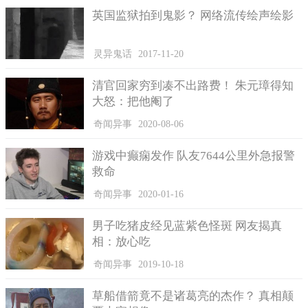
到非拆不可的地步了。
英国监狱拍到鬼影？ 网络流传绘声绘影
灵异鬼话
2017-11-20
清官回家穷到凑不出路费！ 朱元璋得知
大怒：把他阉了
奇闻异事
2020-08-06
游戏中癫痫发作 队友7644公里外急报警
救命
奇闻异事
2020-01-16
男子吃猪皮经见蓝紫色怪斑 网友揭真
相：放心吃
奇闻异事
2019-10-18
有这波多黎各望远镜的国家科学基金会对停用它的想法也表
示了赞同。伴随着许多人的惋惜，NSF数学和物理科学部助理主任
草船借箭竟不是诸葛亮的杰作？ 真相颠