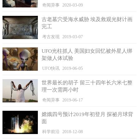
奇闻异事
2020-03-09
阿雷西博之所以面临崩塌，是因为8月份时受到热带风暴以赛
亚(Isaias)的摧残后，反射盘被从望远镜的三座塔楼之一的接口中
古老墓穴受海水威胁 埃及救观光财计画
弹出来的一个辅助缆线砸中，还辅助缆线有3英寸的厚度，导致面
完工
板上裂开了30.5米的间隙。本以为这次的意外只是偶然，但在11
考古发现
2019-03-07
月初，来自同一座塔的主缆线却出现断裂并掉落到盘中，这个主
缆线足足有16.8吨重。
UFO光柱抓人 美国妇女回忆被外星人绑
这两次缆线断裂使工程师们悟道，这是早期的设计参数是不
架做人体试验
准确的关系非偶然。这让大家都感觉到危机，因为不确保其他的
UFO快讯
2019-06-05
缆线是否会再掉落，那个巨大的平台靠着那两条存在问题的缆线
支撑着，若另一条又发生断裂，这个有着900吨重量的金属平台将
世界最长的胡子 留三十四年长六米七整
坍塌在主盘，这样极有可能造成三座主塔倾斜，这危险系数不可
理一次需两小时
估量。
奇闻异事
2019-06-17
而修复现在结构存在问题的阿雷西博的话会造成维修人员的
生命危险，换言之，现在只能考虑如何安全的拆掉阿雷西博了。
嫦娥四号预计2019年初登月 探祕月球背
周四上午的新闻发布会，连NSF天文科学部的主任Ralph Gaume也
面
表示，如果加固这个望远镜也许将会面临它完全崩塌的灾害，这
科学前沿
2018-12-08
不禁令人感到悲伤，因为这句话也证实了这个运作57年的望远镜