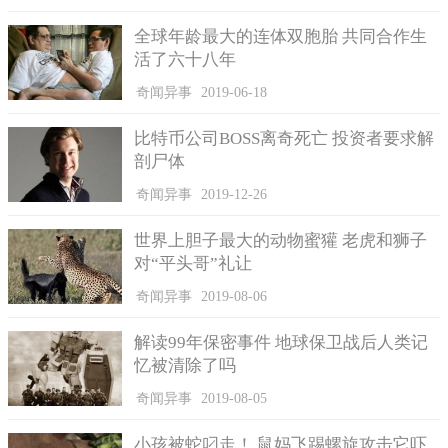
件，直到2006年3月的时候，根据韩国的法律规定，该案件的有效
诉讼期过了，暂停案件的追查。
全球年龄最大的连体双胞胎 共同合作生
活了六十八年
在发现尸骨的时候，专案组们和死者们的家属便开始了挖掘
工作，一天时间内便找出了5名失踪上年的尸骨和5双鞋子。然而
奇闻异事
2019-06-18
他们在挖掘的过程中发现了似是手枪射出的子弹铁片，与军用的
比特币公司BOSS离奇死亡 投资者要求解
子弹却又不一样。
剖尸体
奇闻异事
2019-12-26
世界上胆子最大的动物蜜獾 老虎和狮子
对“平头哥”礼让
奇闻异事
2019-08-06
解读99年保密事件 地球保卫战后人类记
忆被清除了吗
奇闻异事
2019-08-05
小孩被蛇叼走！ 鼠妈飞踢螺旋攻击它吓