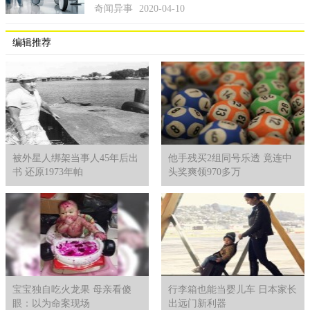
奇闻异事
2020-04-10
子，我们的孩子肯定还活在人世。”对于他们如此的不愿意面对看
到的现实且宁愿选择逃避的家属们来说，当时应真实的说明具体
的死亡原因。调查组不应用是因迷路而死等没有确切证据的结
编辑推荐
论，使得家属们更悲痛且使广大民众再一次陷入谜团。
对于此案件，虽然时间久远，至今也是没有有利的线索。但
对于韩国的法律确实是存在漏洞，难道犯案者不应该受到法律的
制裁，一句过了法律的诉讼时效，就停止案件的追查？
被外星人绑架当事人45年后出
他手残买2组同号乐透 竟连中
书 还原1973年帕
头奖爽领970多万
宝宝独自吃火龙果 母亲看傻
行李箱也能当婴儿车 日本家长
眼：以为命案现场
出远门新利器