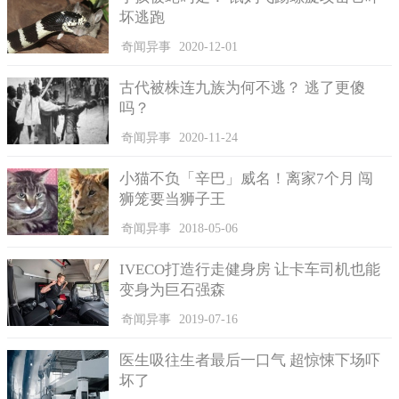
坏逃跑
家属的怀疑
奇闻异事
2020-12-01
死者们的家属根本不相信警方说的这几个孩子有可能因迷路
古代被株连九族为何不逃？ 逃了更傻
才身亡的推测，不断提出抗议。据一位家长称：“被挖出来的运动
吗？
服，清晰可见两袖口是人为的捆绑在一起，孩子一定是被绑后葬
奇闻异事
2020-11-24
于此的。”
另一死者家属说：“孩子们平时经常到卧龙山去玩，大白天根
小猫不负「辛巴」威名！离家7个月 闯
本不可能迷路的？”而当年孩子失踪的时候，曾出动了直升飞机对
狮笼要当狮子王
卧龙山一带进行了搜查，当时是3月份，几乎没有树叶，在高空可
奇闻异事
2018-05-06
以清晰可见山间的东西，所以推测被谋杀的可能性很大。
事件的评论
IVECO打造行走健身房 让卡车司机也能
变身为巨石强森
据当初负责调查事件的相关人士说，如果能早一点发现5名少
年的尸骨，有很大可能可以破案。为了能够给受到重创的家人及
奇闻异事
2019-07-16
那些死去的孩子讨个说法，广大群众认为应该对现有的法律进行
医生吸往生者最后一口气 超惊悚下场吓
修改，让犯罪之人受到应有的惩处。
坏了
而那些死者的家属们在现场说的：“他们不可能是我们的孩