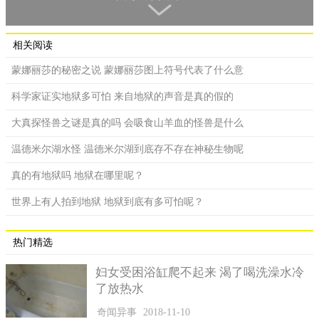
各个角落调查此事。一些有爱心的大企业也在自己的产品包装盒
上印了相关的事件以便让更多人的帮忙找寻失踪的孩子，同时还
发布了高额的赏金。但那时正值秋季，落叶纷飞，把地面都覆盖
相关阅读
住了，最后搜查一直没有进展。
蒙娜丽莎的秘密之说 蒙娜丽莎图上符号代表了什么意
科学家证实地狱多可怕 来自地狱的声音是真的假的
大真探怪兽之谜是真的吗 会吸食山羊血的怪兽是什么
温德米尔湖水怪 温德米尔湖到底存不存在神秘生物呢
真的有地狱吗 地狱在哪里呢？
世界上有人拍到地狱 地狱到底有多可怕呢？
热门精选
少年尸骸的发现
妇女受困浴缸爬不起来 渴了喝洗澡水冷
了放热水
2002年9月的时候，有人报案称，在卧龙山旁边发现了5具少
年的尸骸，但却因过去太长时间，根本没有线索导致无法侦破案
奇闻异事
2018-11-10